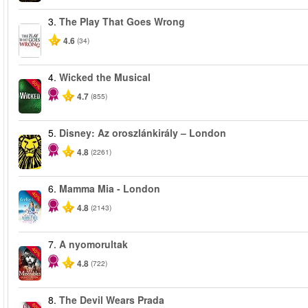
3.
The Play That Goes Wrong
4.6
(34)
4.
Wicked the Musical
-50%
4.7
(855)
5.
Disney: Az oroszlánkirály – London
4.8
(2261)
6.
Mamma Mia - London
-40%
4.8
(2143)
7.
A nyomorultak
-40%
4.8
(722)
8.
The Devil Wears Prada
-50%