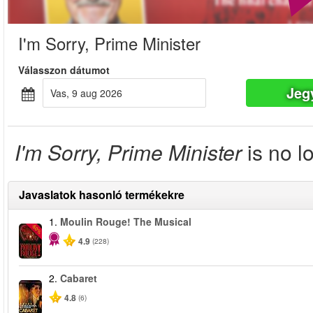
I'm Sorry, Prime Minister
Válasszon dátumot
Jeg
vas, 9 aug 2026
I'm Sorry, Prime Minister
is no l
Javaslatok hasonló termékekre
1.
Moulin Rouge! The Musical
-50%
4.9
(228)
2.
Cabaret
4.8
(6)