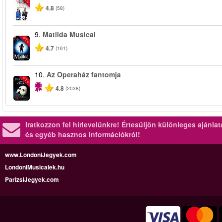
4.8
(58)
9.
Matilda Musical
-50%
4.7
(161)
10.
Az Operaház fantomja
-20%
4.8
(2038)
Iratkozzon fel hírlevelünkre!
Értesüljön különleges ajánla
és egyéb hasznos információkról!
www.LondoniJegyek.com
LondoniMusicalek.hu
ParizsiJegyek.com