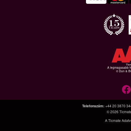
A legmagasabb hi
© Dun & Br
Telefonszám
:
+44 20 3870 34
© 2026
Ticmat
A Ticmate Adatv