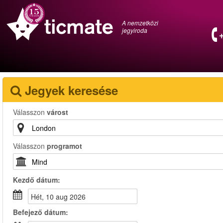
A nemzetközi
jegyiroda
Jegyek keresése
Válasszon
várost
Válasszon
programot
Kezdő dátum:
hét, 10 aug 2026
Befejező dátum: