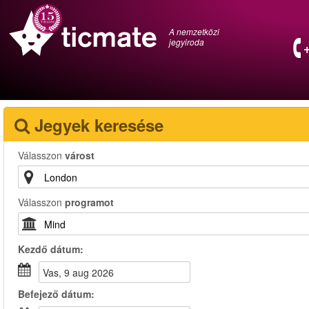
A nemzetközi
jegyiroda
Jegyek keresése
Válasszon
várost
Válasszon
programot
Kezdő dátum:
vas, 9 aug 2026
Befejező dátum: