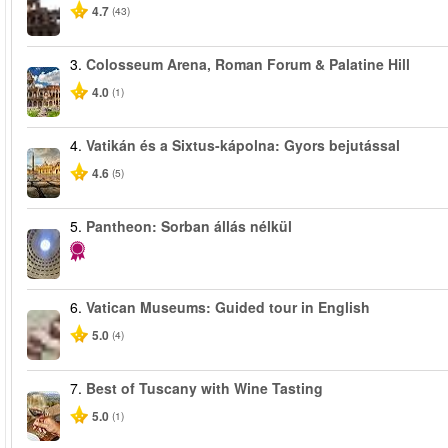
4.7
(43)
3.
Colosseum Arena, Roman Forum & Palatine Hill
4.0
(1)
4.
Vatikán és a Sixtus-kápolna: Gyors bejutással
4.6
(5)
5.
Pantheon: Sorban állás nélkül
6.
Vatican Museums: Guided tour in English
5.0
(4)
7.
Best of Tuscany with Wine Tasting
5.0
(1)