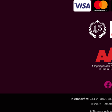
A legmagasabb hi
© Dun & Br
Telefonszám
:
+44 20 3870 34
© 2026
Ticmat
A Ticmate Adatv