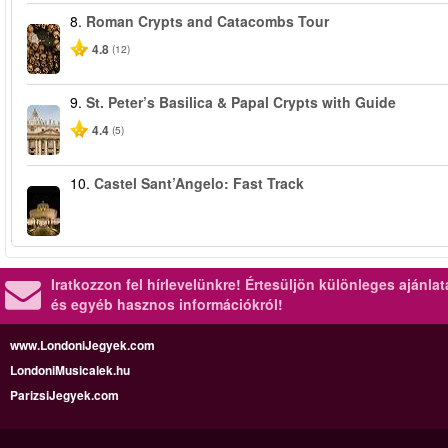
8.
Roman Crypts and Catacombs Tour
4.8
(12)
9.
St. Peter’s Basilica & Papal Crypts with Guide
4.4
(5)
10.
Castel Sant’Angelo: Fast Track
Iratkozzon fel hírlevelünkre!
Értesüljön különleges ajánla
és egyéb hasznos információkról!
www.LondoniJegyek.com
LondoniMusicalek.hu
ParizsiJegyek.com