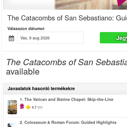
The Catacombs of San Sebastiano: Gui
Válasszon dátumot
Jeg
vas, 9 aug 2026
The Catacombs of San Sebasti
available
Javaslatok hasonló termékekre
1.
The Vatican and Sistine Chapel: Skip-the-Line
4.7
(22)
2.
Colosseum & Roman Forum: Guided Highlights