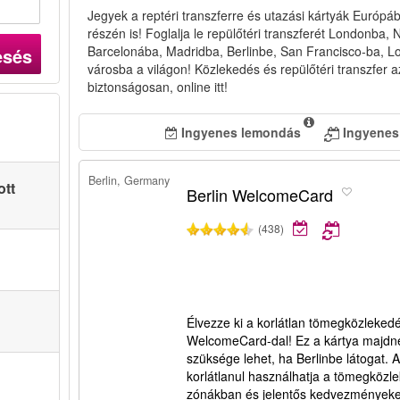
Jegyek a reptéri transzferre és utazási kártyák Európá
részén is! Foglalja le repülőtéri transzferét Londonba,
Barcelonába, ​​Madridba, Berlinbe, San Francisco-ba,
esés
városba a világon! Közlekedés és repülőtéri transzfer az
biztonságosan, online itt!
Ingyenes lemondás
Ingyenes
Berlin, Germany
ott
Berlin WelcomeCard
(438)
Élvezze ki a korlátlan tömegközlekedé
WelcomeCard-dal! Ez a kártya majdn
szüksége lehet, ha Berlinbe látogat.
korlátlanul használhatja a tömegköz
zónákban és jelentős kedvezményeket 