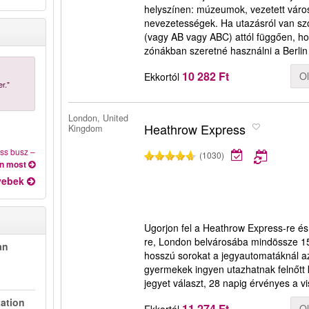
helyszínen: múzeumok, vezetett váro
nevezetességek. Ha utazásról van szó
(vagy AB vagy ABC) attól függően, ho
zónákban szeretné használni a Berli
10 282 Ft
O
Ekkortól
r."
London, United
Heathrow Express
Kingdom
ess busz
–
(1030)
on most
yebek
Ugorjon fel a Heathrow Express-re és
re, London belvárosába mindössze 15 p
an
hosszú sorokat a jegyautomatáknál az
gyermekek ingyen utazhatnak felnőtt 
jegyet választ, 28 napig érvényes a v
tation
11 274 Ft
O
Ekkortól