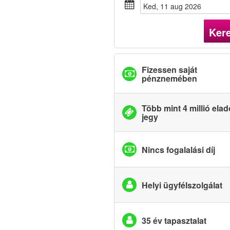
ked, 11 aug 2026
Ker
Fizessen saját
pénznemében
Több mint 4 millió elad
jegy
Nincs fogalalási díj
Helyi ügyfélszolgálat
35 év tapasztalat