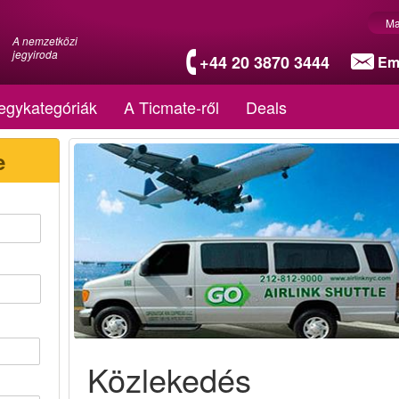
Ma
A nemzetközi
jegyiroda
+44 20 3870 3444
Em
egykategóriák
A Ticmate-ről
Deals
e
Közlekedés