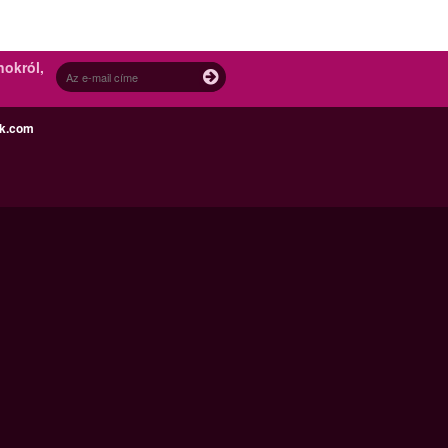
nokról,
ek.com