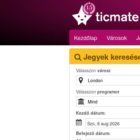
Kezdőlap
Városok
J
Jegyek keresés
Válasszon
várost
Válasszon
programot
Kezdő dátum:
szo, 8 aug 2026
Befejező dátum: