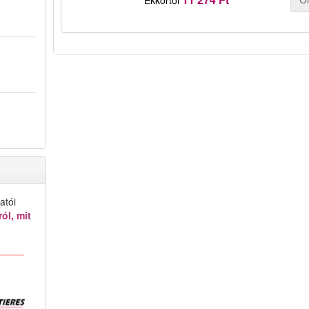
atói
ól, mit