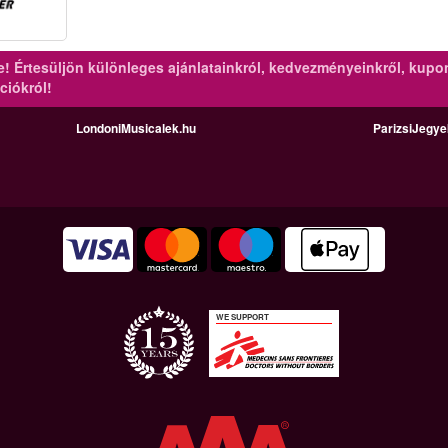
re!
Értesüljön különleges ajánlatainkról, kedvezményeinkről, kupo
ciókról!
LondoniMusicalek.hu
ParizsiJegy
WE SUPPORT