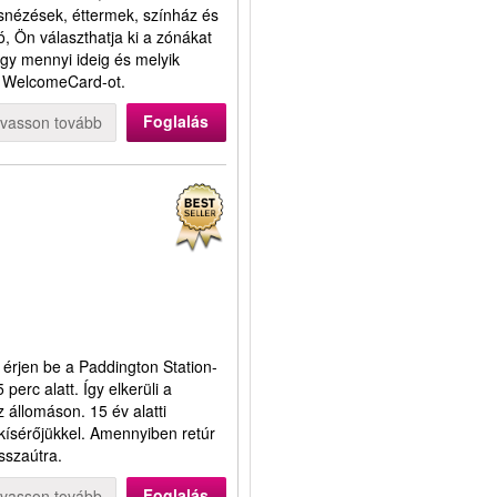
snézések, éttermek, színház és
, Ön választhatja ki a zónákat
gy mennyi ideig és melyik
n WelcomeCard-ot.
Foglalás
lvasson tovább
 érjen be a Paddington Station-
erc alatt. Így elkerüli a
 állomáson. 15 év alatti
kísérőjükkel. Amennyiben retúr
isszaútra.
Foglalás
lvasson tovább