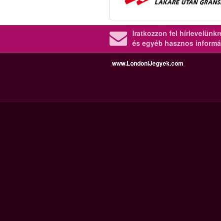
Iratkozzon fel hírlevelünk
és egyéb hasznos informá
www.LondoniJegyek.com