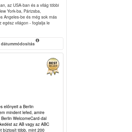
ban, az USA-ban és a világ többi
 New York-ba, Párizsba,
 Los Angeles-be és még sok más
 egész világon - foglalja le
 dátummódosítás
s előnyeit a Berlin
em mindent lefed, amire
 A Berlin WelcomeCard-dal
lekedést az AB vagy az ABC
bíztosít több, mint 200