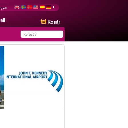
gyar
ail
Kosár
Ezt az ajánlatot
sikeresen mentette a
kedvencei közé!