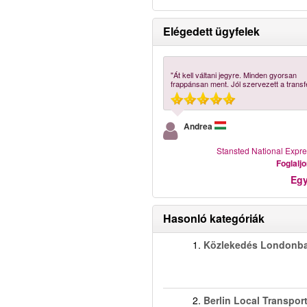
Elégedett ügyfelek
"Át kell váltani jegyre. Minden gyorsan
frappánsan ment. Jól szervezett a transfe
Andrea
Stansted National Expr
Foglalj
Eg
Hasonló kategóriák
1.
Közlekedés Londonb
2.
Berlin Local Transpor