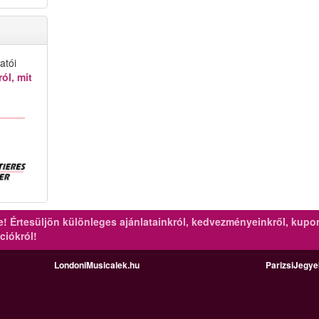
atói
ól, mit
re!
Értesüljön különleges ajánlatainkról, kedvezményeinkről, kupo
ciókról!
LondoniMusicalek.hu
ParizsiJegy