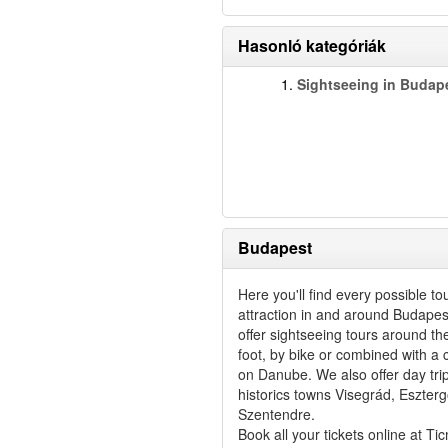
Hasonló kategóriák
1.
Sightseeing in Budap
Budapest
Here you'll find every possible to
attraction in and around Budape
offer sightseeing tours around the
foot, by bike or combined with a 
on Danube. We also offer day trip
historics towns
Visegrád, Eszter
Szentendre.
Book all your tickets online at Ti