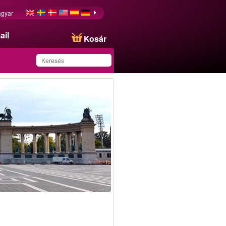
gyar
ail
Kosár
Ezt az ajánlatot
sikeresen mentette a
kedvencei közé!