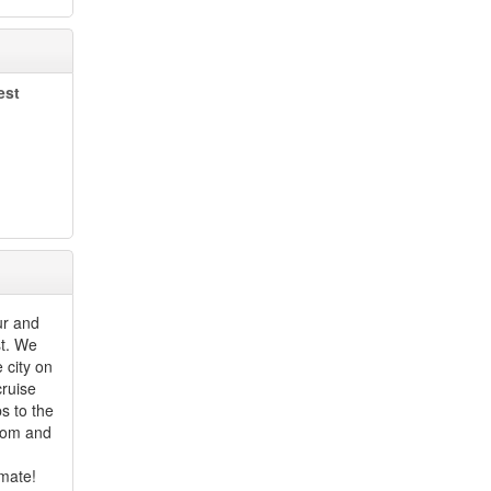
est
ur and
st. We
 city on
cruise
s to the
gom and
cmate!