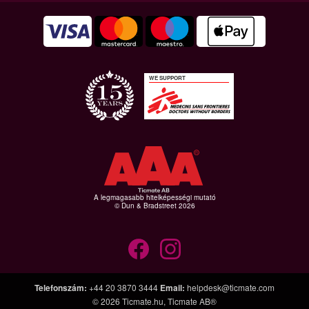
WE SUPPORT
A legmagasabb hitelképességi mutató
© Dun & Bradstreet 2026
Telefonszám
:
+44 20 3870 3444
Email
:
helpdesk@ticmate.com
© 2026
Ticmate.hu
,
Ticmate AB®