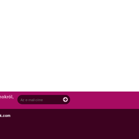
nokról,
ek.com