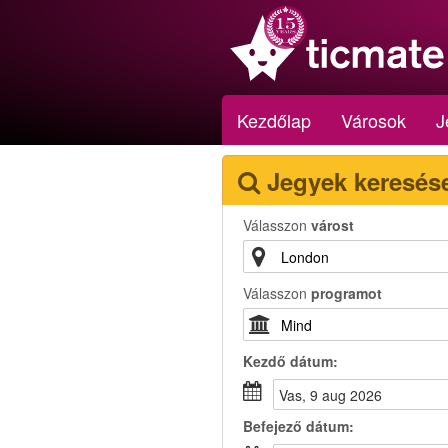
Kezdőlap
Városok
J
Jegyek keresés
Válasszon
várost
Válasszon
programot
Kezdő dátum:
vas, 9 aug 2026
Befejező dátum: