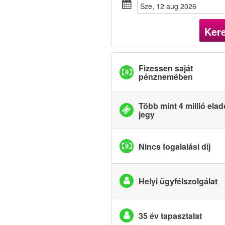
sze, 12 aug 2026
Ker
Fizessen saját
pénznemében
Több mint 4 millió elad
jegy
Nincs fogalalási díj
Helyi ügyfélszolgálat
35 év tapasztalat