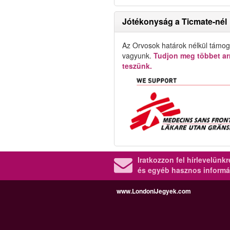
Jótékonyság a Ticmate-nél
Az Orvosok határok nélkül támog
vagyunk.
Tudjon meg többet arr
teszünk.
Iratkozzon fel hírlevelünk
és egyéb hasznos informá
www.LondoniJegyek.com