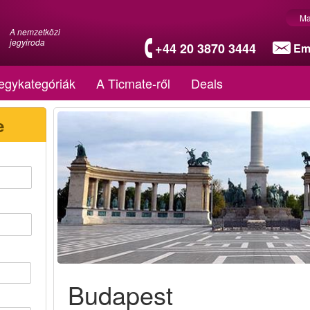
Ma
A nemzetközi
jegyiroda
+44 20 3870 3444
Em
egykategóriák
A Ticmate-ről
Deals
e
Budapest