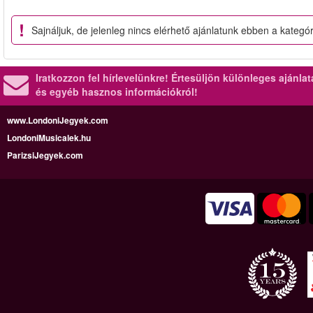
Sajnáljuk, de jelenleg nincs elérhető ajánlatunk ebben a kategó
Iratkozzon fel hírlevelünkre!
Értesüljön különleges ajánla
és egyéb hasznos információkról!
www.LondoniJegyek.com
LondoniMusicalek.hu
ParizsiJegyek.com