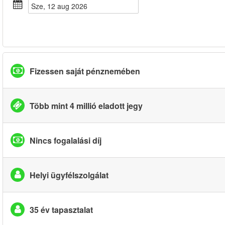
sze, 12 aug 2026
Fizessen saját pénznemében
Több mint 4 millió eladott jegy
Nincs fogalalási díj
Helyi ügyfélszolgálat
35 év tapasztalat