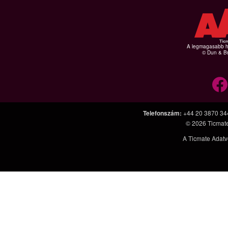
A legmagasabb hi
© Dun & Br
Telefonszám
:
+44 20 3870 34
© 2026
Ticmat
A Ticmate Adatv