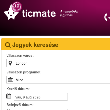
A nemzetközi
jegyiroda
Jegyek keresése
Válasszon
várost
Válasszon
programot
Kezdő dátum:
vas, 9 aug 2026
Befejező dátum: