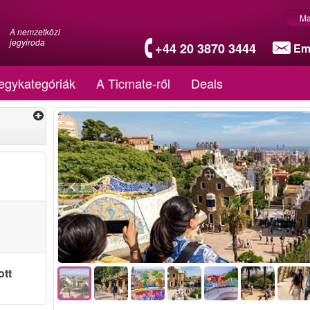
Ma
A nemzetközi
jegyiroda
+44 20 3870 3444
Em
egykategóriák
A Ticmate-ről
Deals
ott