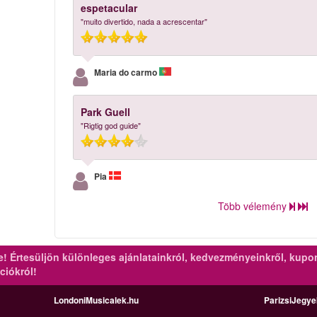
espetacular
"muito divertido, nada a acrescentar"
Maria do carmo
Park Guell
"Rigtig god guide"
Pia
Több vélemény
re!
Értesüljön különleges ajánlatainkról, kedvezményeinkről, kupo
ciókról!
LondoniMusicalek.hu
ParizsiJegy