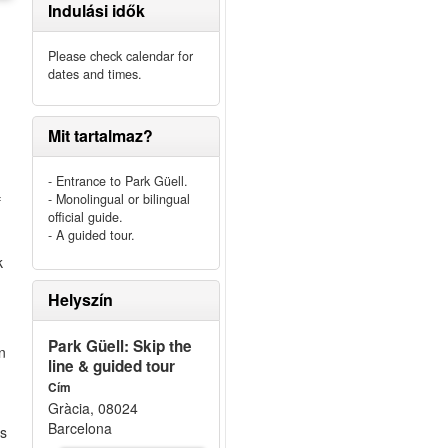
Indulási idők
Please check calendar for
dates and times.
Mit tartalmaz?
- Entrance to Park Güell.
- Monolingual or bilingual
f
official guide.
- A guided tour.
k
Helyszín
Park Güell: Skip the
n
line & guided tour
Cím
Gràcia, 08024
Barcelona
rs