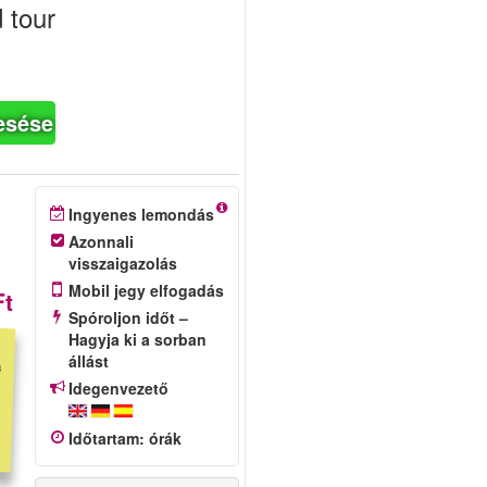
 tour
esése
Ingyenes lemondás
Azonnali
visszaigazolás
Mobil jegy elfogadás
Ft
Spóroljon időt –
Hagyja ki a sorban
állást
Idegenvezető
Időtartam
:
órák