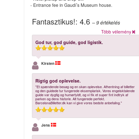
- Entrance fee in Gaudí’s Museum house.
Fantasztikus!:
4.6
– 9
értékelés
Több vélemény
God tur, god guide, god ligistik.
Kirsten
Rigtig god oplevelse.
"Et spændende besøg og en skøn oplevelse. Afhentning af billetter
og den guidede tur fungerede eksemplarisk. Vores engelsktalende
guide var dygtig og humørfyldt, og vi fik et super fint indtryk af
parken og dens historie. Alt fungerede perfekt.
BarcelonaBilletter.dk kan vi give vores bedste anbefaling."
Jens