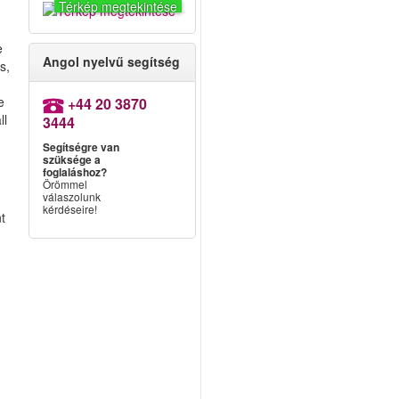
Térkép megtekintése
e
Angol nyelvű segítség
s,
e
+44 20 3870
ll
3444
Segítségre van
szüksége a
foglaláshoz?
Örömmel
válaszolunk
kérdéseire!
nt