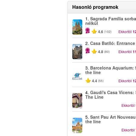
Hasonló programok
1.
Sagrada Família sorba
nélkül
4.6
Ekkortól
1
(102)
2.
Casa Batlló: Entrance
4.8
Ekkortól
1
(80)
3.
Barcelona Aquarium: 
the line
4.4
Ekkortól
1
(55)
4.
Gaudí's Casa Vicens: 
The Line
Ekkortól
5.
Sant Pau Art Nouveau
the line
Ekkortól