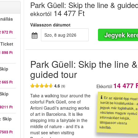
Park Güell: Skip the line & guided
14 477 Ft
ekkortól
nállás
Válasszon dátumot
2 972 Ft
Jegyek ker
szo, 8 aug 2026
 Ticket
1 898 Ft
Park Güell: Skip the line &
Skip
guided tour
2 665 Ft
14 477 
4.6
Ekkortól
(9)
Skip
Take a walking tour around the
Ez az ajánlat épp most
került be kínálatunkba - a
jegyek már foglalhatók, a
részletes magyar nyelvű
információért kérjük,
látogasson vissza
colorful Park Güell, one of
9211 Ft
Antoni Gaudí's amazing works
of art in Barcelona. It is like
: Skip
stepping into a fairytale in the
middle of nature - and it's a
később.
7503 Ft
must see when visiting