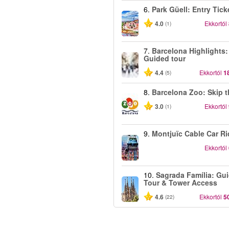
6.
Park Güell: Entry Tick
4.0
Ekkortól
(1)
7.
Barcelona Highlights:
Guided tour
4.4
Ekkortól
1
(5)
8.
Barcelona Zoo: Skip t
3.0
Ekkortól
(1)
9.
Montjuïc Cable Car Ri
Ekkortól
10.
Sagrada Família: Gu
Tour & Tower Access
4.6
Ekkortól
5
(22)