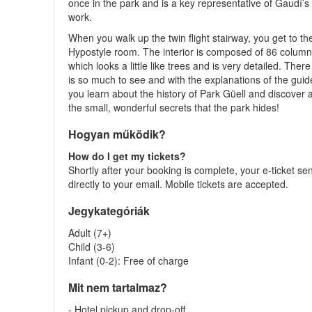
once in the park and is a key representative of Gaudí’s
work.
When you walk up the twin flight stairway, you get to th
Hypostyle room. The interior is composed of 86 column
which looks a little like trees and is very detailed. There
is so much to see and with the explanations of the guid
you learn about the history of Park Güell and discover a
the small, wonderful secrets that the park hides!
Hogyan működik?
How do I get my tickets?
Shortly after your booking is complete, your e-ticket se
directly to your email. Mobile tickets are accepted.
Jegykategóriák
Adult (7+)
Child (3-6)
Infant (0-2): Free of charge
Mit nem tartalmaz?
- Hotel pickup and drop-off.