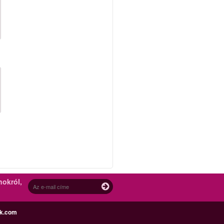
nokról,
ek.com