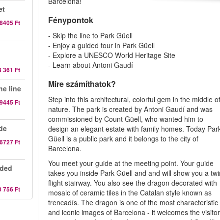
Barcelona!
et
Fénypontok
8405 Ft
- Skip the line to Park Güell
- Enjoy a guided tour in Park Güell
- Explore a UNESCO World Heritage Site
- Learn about Antoni Gaudí
8 361 Ft
Mire számíthatok?
he line
Step into this architectural, colorful gem in the middle o
9445 Ft
nature. The park is created by Antoni Gaudí and was
commissioned by Count Güell, who wanted him to
de
design an elegant estate with family homes. Today Par
Güell is a public park and it belongs to the city of
6727 Ft
Barcelona.
You meet your guide at the meeting point. Your guide
ided
takes you inside Park Güell and and will show you a twi
flight stairway. You also see the dragon decorated with
0 756 Ft
mosaic of ceramic tiles in the Catalan style known as
trencadís. The dragon is one of the most characteristic
and iconic images of Barcelona - it welcomes the visito