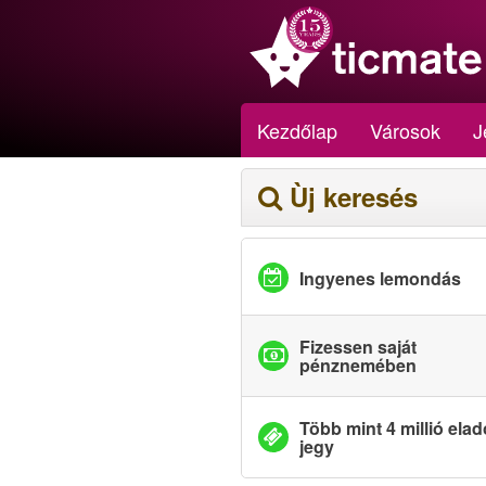
Kezdőlap
Városok
J
Ùj keresés
Ingyenes lemondás
Fizessen saját
pénznemében
Több mint 4 millió elad
jegy