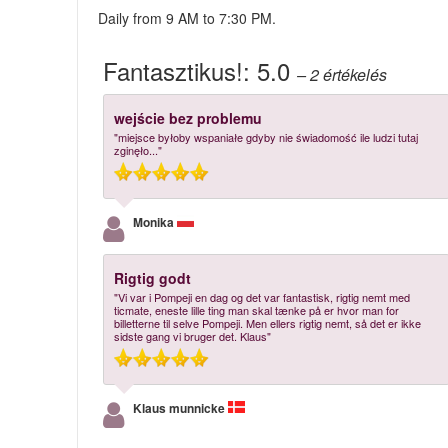
Daily from 9 AM to 7:30 PM.
Fantasztikus!:
5.0
– 2
értékelés
wejście bez problemu
"miejsce byłoby wspaniałe gdyby nie świadomość ile ludzi tutaj
zginęło..."
Monika
Rigtig godt
"Vi var i Pompeji en dag og det var fantastisk, rigtig nemt med
ticmate, eneste lille ting man skal tænke på er hvor man for
billetterne til selve Pompeji. Men ellers rigtig nemt, så det er ikke
sidste gang vi bruger det. Klaus"
Klaus munnicke