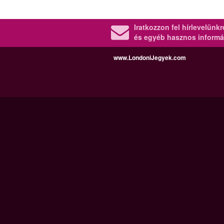
Iratkozzon fel hírlevelünk
és egyéb hasznos informá
www.LondoniJegyek.com