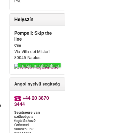
PM.
s
Helyszín
Pompeii: Skip the
line
Cím
Via Villa dei Misteri
80045 Naples
Térkép megtekintése
Angol nyelvű segítség
+44 20 3870
3444
e
Segítségre van
szüksége a
foglaláshoz?
Örömmel
válaszolunk
kérdéseire!