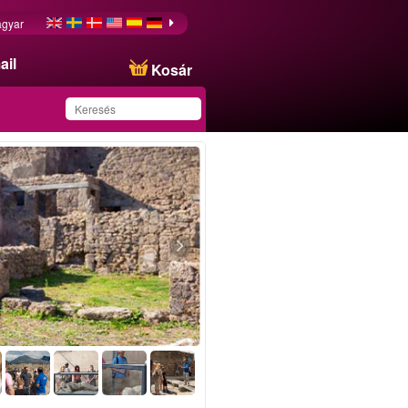
gyar
ail
Kosár
Ezt az ajánlatot
sikeresen mentette a
kedvencei közé!