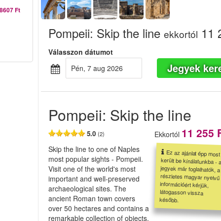
8607 Ft
Pompeii: Skip the line
11 
ekkortól
Válasszon dátumot
Jegyek ker
pén, 7 aug 2026
Pompeii: Skip the line
11 255 
5.0
Ekkortól
(2)
Skip the line to one of Naples
Ez az ajánlat épp most
került be kínálatunkba - a
jegyek már foglalhatók, a
részletes magyar nyelvű
információért kérjük,
látogasson vissza
most popular sights - Pompeii.
Visit one of the world's most
important and well-preserved
archaeological sites. The
ancient Roman town covers
később.
over 50 hectares and contains a
remarkable collection of objects,