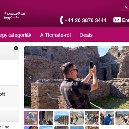
Ma
A nemzetközi
jegyiroda
+44 20 3870 3444
Em
egykategóriák
A Ticmate-ről
Deals
ott
 line