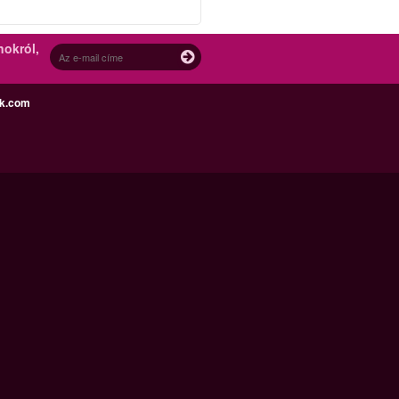
nokról,
ek.com