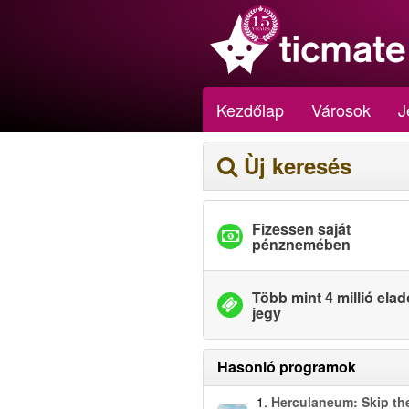
Kezdőlap
Városok
J
Ùj keresés
Fizessen saját
pénznemében
Több mint 4 millió elad
jegy
Hasonló programok
1.
Herculaneum: Skip the