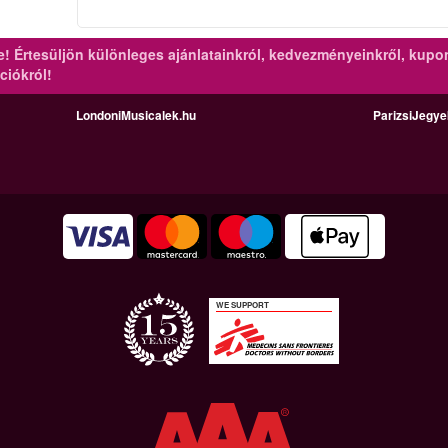
re!
Értesüljön különleges ajánlatainkról, kedvezményeinkről, kupo
ciókról!
LondoniMusicalek.hu
ParizsiJegy
WE SUPPORT