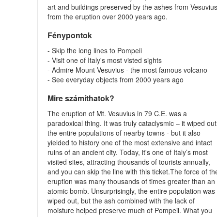
art and buildings preserved by the ashes from Vesuviu
from the eruption over 2000 years ago.
Fénypontok
- Skip the long lines to Pompeii
- Visit one of Italy's most visted sights
- Admire Mount Vesuvius - the most famous volcano
- See everyday objects from 2000 years ago
Mire számíthatok?
The eruption of Mt. Vesuvius in 79 C.E. was a
paradoxical thing. It was truly cataclysmic – it wiped out
the entire populations of nearby towns - but it also
yielded to history one of the most extensive and intact
ruins of an ancient city. Today, it's one of Italy’s most
visited sites, attracting thousands of tourists annually,
and you can skip the line with this ticket.The force of th
eruption was many thousands of times greater than an
atomic bomb. Unsurprisingly, the entire population was
wiped out, but the ash combined with the lack of
moisture helped preserve much of Pompeii. What you