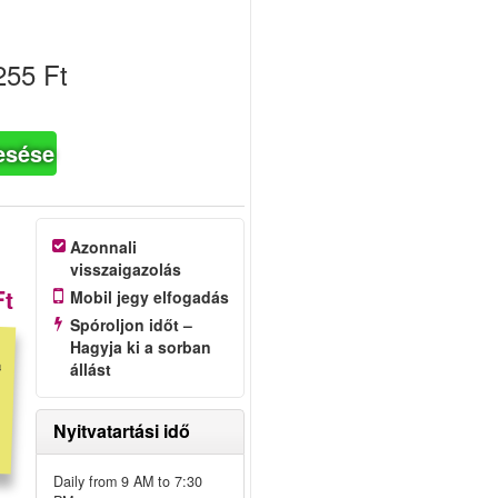
255 Ft
esése
Azonnali
visszaigazolás
Ft
Mobil jegy elfogadás
Spóroljon időt –
Hagyja ki a sorban
állást
Nyitvatartási idő
Daily from 9 AM to 7:30