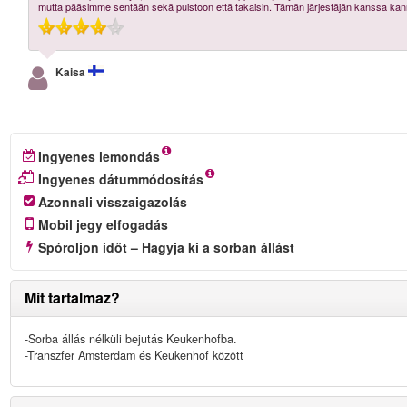
mutta pääsimme sentään sekä puistoon että takaisin. Tämän järjestäjän kanssa kanna
Kaisa
Ingyenes lemondás
Ingyenes dátummódosítás
Azonnali visszaigazolás
Mobil jegy elfogadás
Spóroljon időt – Hagyja ki a sorban állást
Mit tartalmaz?
-Sorba állás nélküli bejutás Keukenhofba.
-Transzfer Amsterdam és Keukenhof között