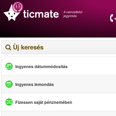
A nemzetközi
jegyiroda
Ùj keresés
Ingyenes dátummódosítás
Ingyenes lemondás
Fizessen saját pénznemében