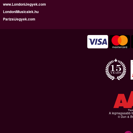
www.LondoniJegyek.com
LondoniMusicalek.hu
ParizsiJegyek.com
A legmagasabb hi
© Dun & Br