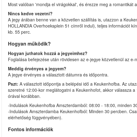
Most valóban 'mondja el virágokkal', és érezze meg a romantikát a
Nincs kedve vezetni?
A jegy árában benne van a közvetlen szállítás is, utazzon a Keuk
HOLLANDIA Overhoeksplein 51 címről indul), teljes információt kíná
kb. 55 perc.
Hogyan működik?
Hogyan juthatok hozzá a jegyeimhez?
Foglalása befejezése után rövidesen az e-jegye közvetlenül az e-ma
Meddig érvényes a jegyem?
A jegye érvényes a választott dátumra és időpontra.
Pszt:
A választott időpontja a belépési idő a Keukenhofba. Az uta
szeretné 12:00-kor meglátogatni a Keukenhofot, akkor válassza a 1
órával korábban.
-Indulások Keukenhofba Amszterdamból: 08:00 - 18:00, minden 3
-Indulások Amszterdamba Keukenhofból: Minden 30 percben. Csak 
elérhetőség függvényében).
Fontos információk