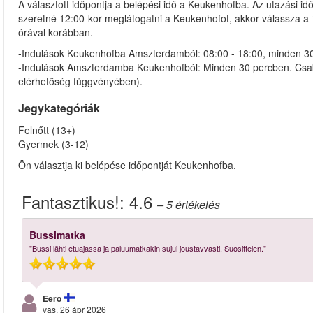
A választott időpontja a belépési idő a Keukenhofba. Az utazási 
szeretné 12:00-kor meglátogatni a Keukenhofot, akkor válassza a 1
órával korábban.
-Indulások Keukenhofba Amszterdamból: 08:00 - 18:00, minden 3
-Indulások Amszterdamba Keukenhofból: Minden 30 percben. Csak 
elérhetőség függvényében).
Jegykategóriák
Felnőtt (13+)
Gyermek (3-12)
Ön választja ki belépése időpontját Keukenhofba.
Fantasztikus!:
4.6
– 5
értékelés
Bussimatka
"Bussi lähti etuajassa ja paluumatkakin sujui joustavvasti. Suosittelen."
Eero
vas, 26 ápr 2026