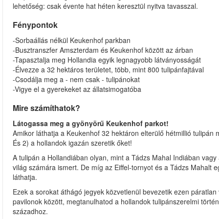
lehetőség: csak évente hat héten keresztül nyitva tavasszal.
Fénypontok
-Sorbaállás nélkül Keukenhof parkban
-Busztranszfer Amszterdam és Keukenhof között az árban
-Tapasztalja meg Hollandia egyik legnagyobb látványosságát
-Élvezze a 32 hektáros területet, több, mint 800 tulipánfajtával
-Csodálja meg a - nem csak - tulipánokat
-Vigye el a gyerekeket az állatsimogatóba
Mire számíthatok?
Látogassa meg a gyönyörű Keukenhof parkot!
Amikor láthatja a Keukenhof 32 hektáron elterülő hétmillió tulipán 
És 2) a hollandok igazán szeretik őket!
A tulipán a Hollandiában olyan, mint a Tádzs Mahal Indiában vagy
világ számára ismert. De míg az Eiffel-tornyot és a Tádzs Mahalt 
láthatja.
Ezek a sorokat áthágó jegyek közvetlenül bevezetik ezen páratlan v
pavilonok között, megtanulhatod a hollandok tulipánszerelmi törté
századhoz.