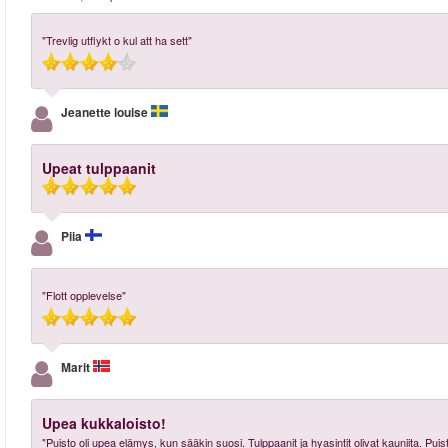
"Trevlig utflykt o kul att ha sett"
Jeanette louise
Upeat tulppaanit
Piia
"Flott opplevelse"
Marit
Upea kukkaloisto!
"Puisto oli upea elämys, kun sääkin suosi. Tulppaanit ja hyasintit olivat kauniita. Puis