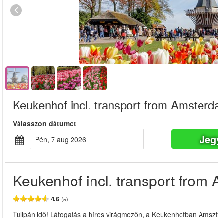
Keukenhof incl. transport from Amster
Válasszon dátumot
Jeg
pén, 7 aug 2026
Keukenhof incl. transport fro
4.6
(5)
Tulipán idő! Látogatás a híres virágmezőn, a Keukenhofban Amszte