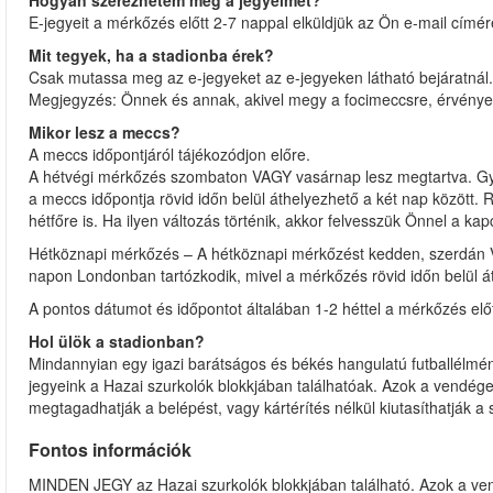
Hogyan szerezhetem meg a jegyeimet?
E-jegyeit a mérkőzés előtt 2-7 nappal elküldjük az Ön e-mail címér
Mit tegyek, ha a stadionba érek?
Csak mutassa meg az e-jegyeket az e-jegyeken látható bejáratnál.
Megjegyzés: Önnek és annak, akivel megy a focimeccsre, érvényes f
Mikor lesz a meccs?
A meccs időpontjáról tájékozódjon előre.
A hétvégi mérkőzés szombaton VAGY vasárnap lesz megtartva. Gy
a meccs időpontja rövid időn belül áthelyezhető a két nap között.
hétfőre is. Ha ilyen változás történik, akkor felvesszük Önnel a kapc
Hétköznapi mérkőzés – A hétköznapi mérkőzést kedden, szerdán 
napon Londonban tartózkodik, mivel a mérkőzés rövid időn belül á
A pontos dátumot és időpontot általában 1-2 héttel a mérkőzés előtt
Hol ülök a stadionban?
Mindannyian egy igazi barátságos és békés hangulatú futballélmén
jegyeink a Hazai szurkolók blokkjában találhatóak. Azok a vendégek,
megtagadhatják a belépést, vagy kártérítés nélkül kiutasíthatják a 
Fontos információk
MINDEN JEGY az Hazai szurkolók blokkjában található. Azok a vendé