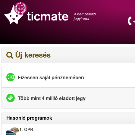
A nemzetközi
jegyiroda
Ùj keresés
Fizessen saját pénznemében
Több mint 4 millió eladott jegy
Hasonló programok
1.
QPR