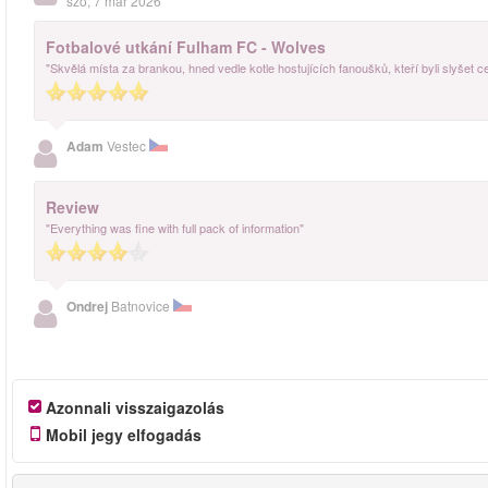
szo, 7 már 2026
Fotbalové utkání Fulham FC - Wolves
"Skvělá místa za brankou, hned vedle kotle hostujících fanoušků, kteří byli slyšet c
Adam
Vestec
Review
"Everything was fine with full pack of information"
Ondrej
Batnovice
Azonnali visszaigazolás
Mobil jegy elfogadás