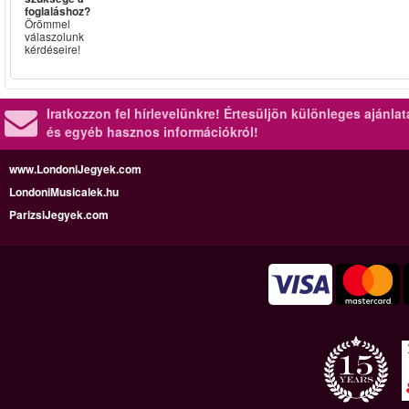
foglaláshoz?
Örömmel
válaszolunk
kérdéseire!
Iratkozzon fel hírlevelünkre!
Értesüljön különleges ajánla
és egyéb hasznos információkról!
www.LondoniJegyek.com
LondoniMusicalek.hu
ParizsiJegyek.com