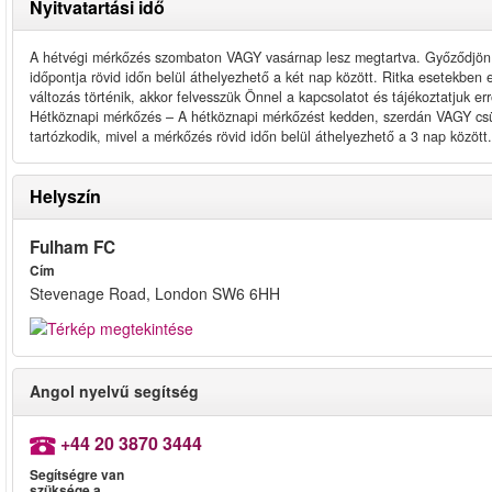
Nyitvatartási idő
A hétvégi mérkőzés szombaton VAGY vasárnap lesz megtartva. Győződjön 
időpontja rövid időn belül áthelyezhető a két nap között. Ritka esetekben
változás történik, akkor felvesszük Önnel a kapcsolatot és tájékoztatjuk err
Hétköznapi mérkőzés – A hétköznapi mérkőzést kedden, szerdán VAGY cs
tartózkodik, mivel a mérkőzés rövid időn belül áthelyezhető a 3 nap között.
Helyszín
Fulham FC
Cím
Stevenage Road, London SW6 6HH
Angol nyelvű segítség
+44 20 3870 3444
Segítségre van
szüksége a