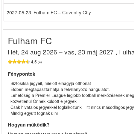
2027-05-23
, Fulham FC – Coventry City
Fulham FC
hét, 24 aug 2026
– vas, 23 máj 2027
, Ful
4.5
(4)
Fénypontok
- Biztosítsa jegyeit, mielőtt elhagyja otthonát
- Élőben megtapasztalhatja a felvillanyozó hangulatot.
- Lehetőség a Premier League legjobb football mérkőzésének me
- közvetlenül Önnek küldött e-jegyek
- Csak hivatalos jegyekkel foglalkozunk – itt nincs másodlagos jegy
- Mindig együtt fognak ülni
Hogyan működik?