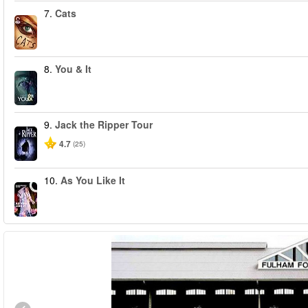
7.
Cats
8.
You & It
9.
Jack the Ripper Tour
4.7
(25)
10.
As You Like It