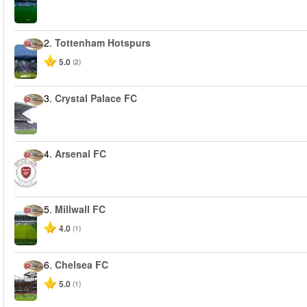
2.
Tottenham Hotspurs
5.0
(2)
3.
Crystal Palace FC
4.
Arsenal FC
5.
Millwall FC
4.0
(1)
6.
Chelsea FC
5.0
(1)