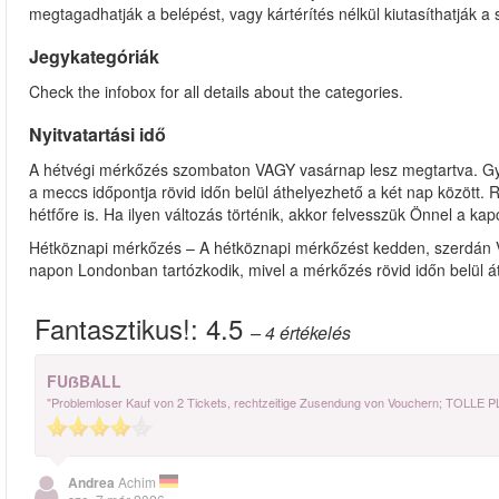
megtagadhatják a belépést, vagy kártérítés nélkül kiutasíthatják a 
Jegykategóriák
Check the infobox for all details about the categories.
Nyitvatartási idő
A hétvégi mérkőzés szombaton VAGY vasárnap lesz megtartva. Gy
a meccs időpontja rövid időn belül áthelyezhető a két nap között.
hétfőre is. Ha ilyen változás történik, akkor felvesszük Önnel a kapc
Hétköznapi mérkőzés – A hétköznapi mérkőzést kedden, szerdán 
napon Londonban tartózkodik, mivel a mérkőzés rövid időn belül á
Fantasztikus!:
4.5
– 4
értékelés
FUẞBALL
"Problemloser Kauf von 2 Tickets, rechtzeitige Zusendung von Vouchern; TOLLE 
Andrea
Achim