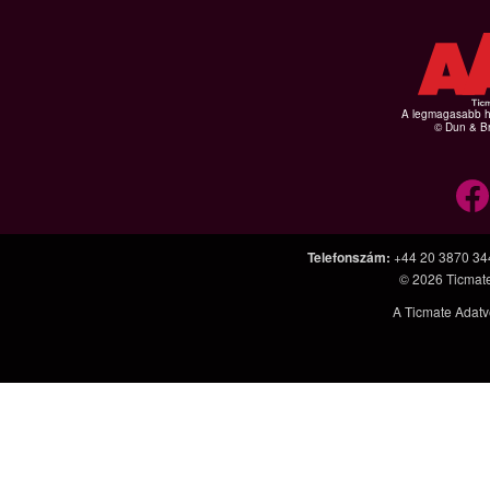
A legmagasabb hi
© Dun & Br
Telefonszám
:
+44 20 3870 34
© 2026
Ticmat
A Ticmate Adatv