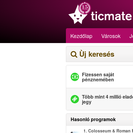
Kezdőlap
Városok
J
Ùj keresés
Fizessen saját
pénznemében
Több mint 4 millió elad
jegy
Hasonló programok
1.
Colosseum & Roman 