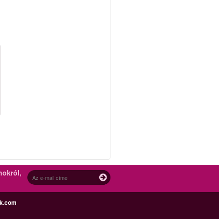
nokról,
ek.com