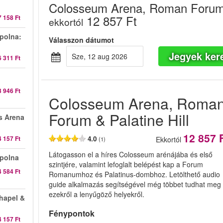
Colosseum Arena, Roman Forum &
12 857 Ft
7 158 Ft
ekkortól
ápolna:
Válasszon dátumot
Jegyek ker
sze, 12 aug 2026
6 311 Ft
3 946 Ft
Colosseum Arena, Roma
Forum & Palatine Hill
s Arena
12 857 
4 157 Ft
4.0
Ekkortól
(1)
Látogasson el a híres Colosseum arénájába és első
ápolna
szintjére, valamint lefoglalt belépést kap a Forum
4 584 Ft
Romanumhoz és Palatinus-dombhoz. Letölthető audio
guide alkalmazás segítségével még többet tudhat meg
ezekről a lenyűgöző helyekről.
Chapel &
Fénypontok
4 157 Ft