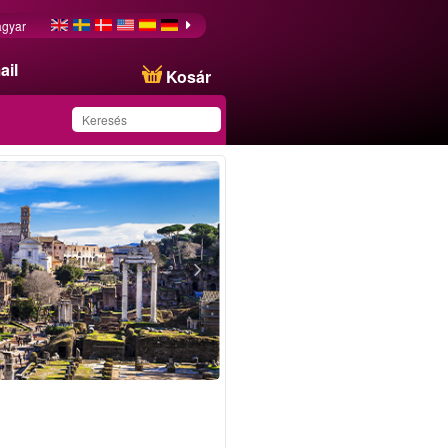
gyar
ail
Kosár
Ezt az ajánlatot
sikeresen mentette a
kedvencei közé!