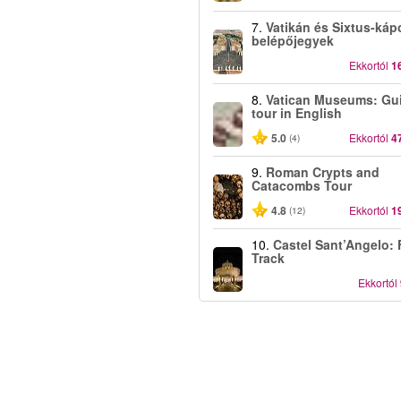
7.
Vatikán és Sixtus-káp
belépőjegyek
Ekkortól
1
8.
Vatican Museums: Gu
tour in English
5.0
Ekkortól
4
(4)
9.
Roman Crypts and
Catacombs Tour
4.8
Ekkortól
1
(12)
10.
Castel Sant’Angelo: 
Track
Ekkortól