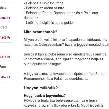
- Belépés a Colosseumba
olna:
- Belépés az aréna szintre
- Belépés a Forum Romanumhoz és a Palatinus-
dombhoz
6 983 Ft
- Letölthető digitális audio guide
ided
Mire számíthatok?
7 343 Ft
Milyen érzés volt állni az arénapadlón és körbenézni a
hatalmas Colosseumban? Ezzel a jeggyel megtudhatja
Belépést kap a Colosseum első emeletére, valamint a
9 818 Ft
korlátozott arénába, ahol igazán megcsodálhatja az
ókori épület méltóságát!
Fast
A jegy tartalmazza továbbá a belépést a híres Forum
9457 Ft
Romanumhoz és a Palatinus-dombhoz is.
Hogyan működik?
Hogy jutok a jegyemhez?
Röviddel a foglalása befejezése után az e-jegye
közvetlenül az emailfiókjába érkezik. Mobil jegyek is