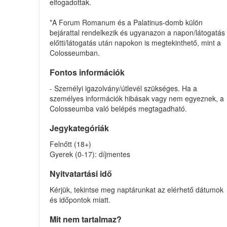
elfogadottak.
*A Forum Romanum és a Palatinus-domb külön
bejárattal rendelkezik és ugyanazon a napon/látogatás
előtti/látogatás után napokon is megtekinthető, mint a
Colosseumban.
Fontos információk
- Személyi igazolvány/útlevél szükséges. Ha a
személyes információk hibásak vagy nem egyeznek, a
Colosseumba való belépés megtagadható.
Jegykategóriák
Felnőtt (18+)
Gyerek (0-17): díjmentes
Nyitvatartási idő
Kérjük, tekintse meg naptárunkat az elérhető dátumok
és időpontok miatt.
Mit nem tartalmaz?