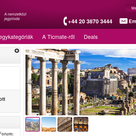
Ma
A nemzetközi
jegyiroda
+44 20 3870 3444
Em
egykategóriák
A Ticmate-ről
Deals
ott
Forum: