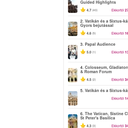
Guided Highlights
4.7
Ekkortól
2
(43)
2.
Vatikán és a Sixtus-k
Gyors bejutással
4.6
Ekkortól
1
(5)
3.
Papal Audience
5.0
Ekkortól
1
(1)
4.
Colosseum, Gladiator
& Roman Forum
4.5
Ekkortól
3
(2)
5.
Vatikán és a Sixtus-k
Ekkortól
1
6.
The Vatican, Sistine 
St Peter's Basilica
4.3
Ekkortól
3
(3)