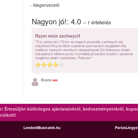
- Idegenvezető
Nagyon jó!:
4.0
– 1
értékelés
Rzym mnie zachwycił
"Trzy pełne dni i 73 km na nogach pozwoliły zachwycić się
zabytkami Rzymu Było cudownie pod każdym względem.Nie
mieliśmy żadnych niemiłych niespodzianek Do Koloseum dzięki
zakupionym biletom przez rzymbilety.pl bardzo szybko i sprawnie
mogliśmy wejść i podziwiać. Polecam"
Beata
re!
Értesüljön különleges ajánlatainkról, kedvezményeinkről, kupo
ciókról!
LondoniMusicalek.hu
ParizsiJegy