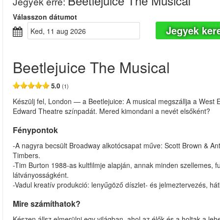
Beetlejuice The Musical
Jegyek erre
:
Válasszon dátumot
Jegyek ker
ked, 11 aug 2026
Beetlejuice The Musical
5.0
(1)
Készülj fel, London — a Beetlejuice: A musical megszállja a West 
Edward Theatre színpadát. Mered kimondani a nevét elsőként?
Fénypontok
-A nagyra becsült Broadway alkotócsapat műve: Scott Brown & Anth
Timbers.
-Tim Burton 1988-as kultfilmje alapján, annak minden szellemes, fu
látványosságként.
-Vadul kreatív produkció: lenyűgöző díszlet- és jelmeztervezés, há
Mire számíthatok?
Készen állsz elmerülni egy világban, ahol az élők és a holtak a l