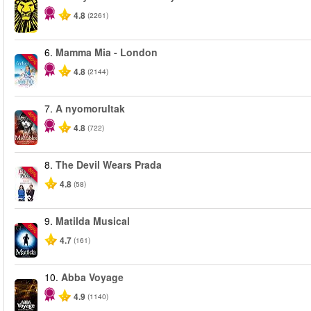
4.8
(2261)
6.
Mamma Mia - London
-40%
4.8
(2144)
7.
A nyomorultak
-40%
4.8
(722)
8.
The Devil Wears Prada
-50%
4.8
(58)
9.
Matilda Musical
-50%
4.7
(161)
10.
Abba Voyage
4.9
(1140)