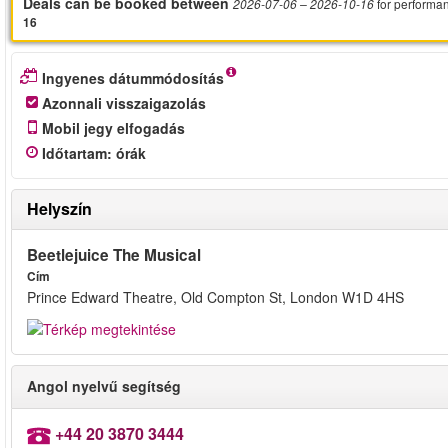
Deals can be booked between
for performa
2026-07-06
– 2026-10-16
16
Ingyenes dátummódosítás
Azonnali visszaigazolás
Mobil jegy elfogadás
Időtartam
:
órák
Helyszín
Beetlejuice The Musical
Cím
Prince Edward Theatre, Old Compton St, London W1D 4HS
Angol nyelvű segítség
+44 20 3870 3444