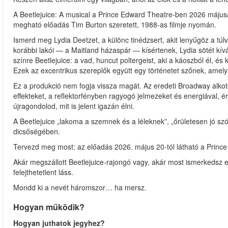
A Beetlejuice: A musical a Prince Edward Theatre-ben 2026 május
megható előadás Tim Burton szeretett, 1988-as filmje nyomán.
Ismerd meg Lydia Deetzet, a különc tinédzsert, akit lenyűgöz a túlv
korábbi lakói — a Maitland házaspár — kísértenek, Lydia sötét kívá
színre Beetlejuice: a vad, huncut poltergeist, aki a káoszból él, és
Ezek az excentrikus szereplők együtt egy történetet szőnek, amely
Ez a produkció nem fogja vissza magát. Az eredeti Broadway alkotóc
effekteket, a reflektorfényben ragyogó jelmezeket és energiával, ér
újragondolod, mit is jelent igazán élni.
A Beetlejuice „lakoma a szemnek és a léleknek”, „őrületesen jó sz
dicsőségében.
Tervezd meg most: az előadás 2026. május 20-tól látható a Princ
Akár megszállott Beetlejuice-rajongó vagy, akár most ismerkedsz e
felejthetetlent láss.
Mondd ki a nevét háromszor… ha mersz.
Hogyan működik?
Hogyan juthatok jegyhez?