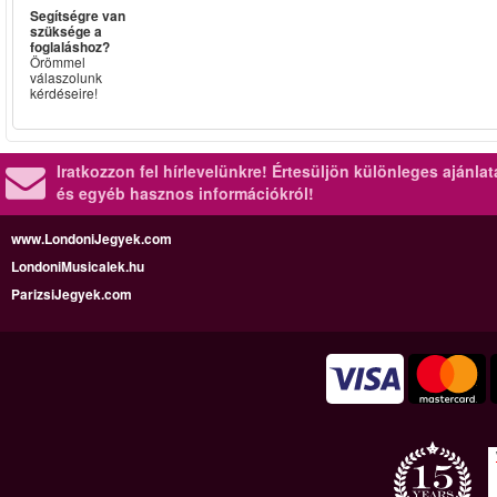
Segítségre van
szüksége a
foglaláshoz?
Örömmel
válaszolunk
kérdéseire!
Iratkozzon fel hírlevelünkre!
Értesüljön különleges ajánla
és egyéb hasznos információkról!
www.LondoniJegyek.com
LondoniMusicalek.hu
ParizsiJegyek.com