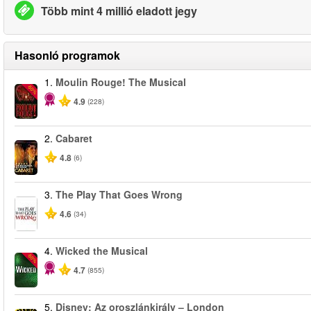
Több mint 4 millió eladott jegy
Hasonló programok
1.
Moulin Rouge! The Musical
-50%
4.9
(228)
2.
Cabaret
4.8
(6)
3.
The Play That Goes Wrong
4.6
(34)
4.
Wicked the Musical
-50%
4.7
(855)
5.
Disney: Az oroszlánkirály – London