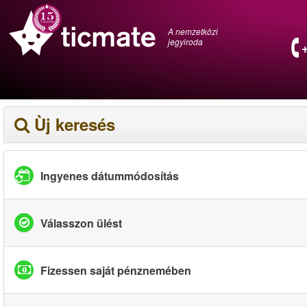
A nemzetközi
jegyiroda
Ùj keresés
Ingyenes dátummódosítás
Válasszon ülést
Fizessen saját pénznemében