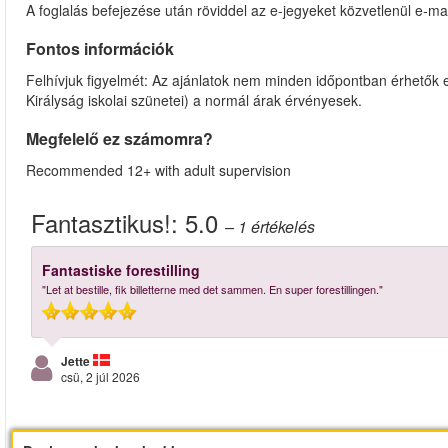
A foglalás befejezése után röviddel az e-jegyeket közvetlenül e-mai
Fontos információk
Felhívjuk figyelmét: Az ajánlatok nem minden időpontban érhetők e
Királyság iskolai szünetei) a normál árak érvényesek.
Megfelelő ez számomra?
Recommended 12+ with adult supervision
Fantasztikus!:
5.0
– 1
értékelés
Fantastiske forestilling
"Let at bestille, fik billetterne med det sammen. En super forestillingen."
Jette
csü, 2 júl 2026