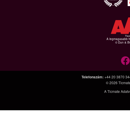
A legmagasabb hi
© Dun & Br
Telefonszám
:
+44 20 3870 34
© 2026
Ticmat
A Ticmate Adatv