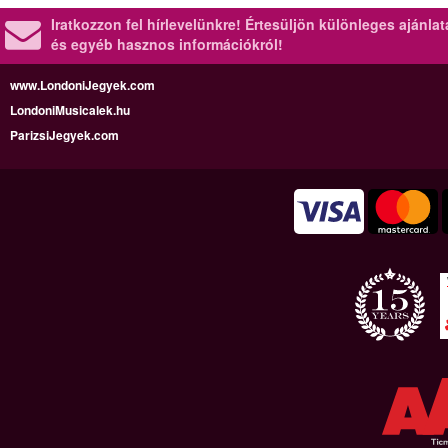
Iratkozzon fel hírlevelünkre!
Értesüljön különleges ajánla
és egyéb hasznos információkról!
www.LondoniJegyek.com
LondoniMusicalek.hu
ParizsiJegyek.com