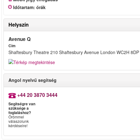
Időtartam
:
órák
Helyszín
Avenue Q
Cím
Shaftesbury Theatre 210 Shaftesbury Avenue London WC2H 8DP
Angol nyelvű segítség
+44 20 3870 3444
Segítségre van
szüksége a
foglaláshoz?
Örömmel
válaszolunk
kérdéseire!