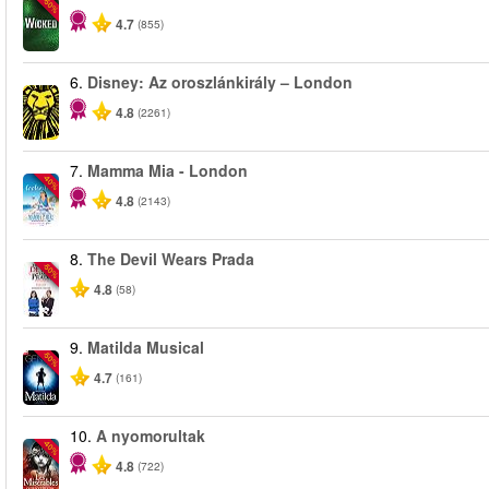
-50%
4.7
(855)
6.
Disney: Az oroszlánkirály – London
4.8
(2261)
7.
Mamma Mia - London
-40%
4.8
(2143)
8.
The Devil Wears Prada
-50%
4.8
(58)
9.
Matilda Musical
-50%
4.7
(161)
10.
A nyomorultak
-40%
4.8
(722)