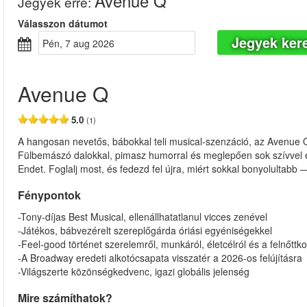
Avenue Q
Jegyek erre
:
Válasszon dátumot
Jegyek ker
pén, 7 aug 2026
Avenue Q
5.0
(1)
A hangosan nevetős, bábokkal teli musical-szenzáció, az Avenue 
Fülbemászó dalokkal, pimasz humorral és meglepően sok szívvel ez 
Endet. Foglalj most, és fedezd fel újra, miért sokkal bonyolultabb 
Fénypontok
-Tony-díjas Best Musical, ellenállhatatlanul vicces zenével
-Játékos, bábvezérelt szereplőgárda óriási egyéniségekkel
-Feel-good történet szerelemről, munkáról, életcélról és a felnőttk
-A Broadway eredeti alkotócsapata visszatér a 2026-os felújításra
-Világszerte közönségkedvenc, igazi globális jelenség
Mire számíthatok?