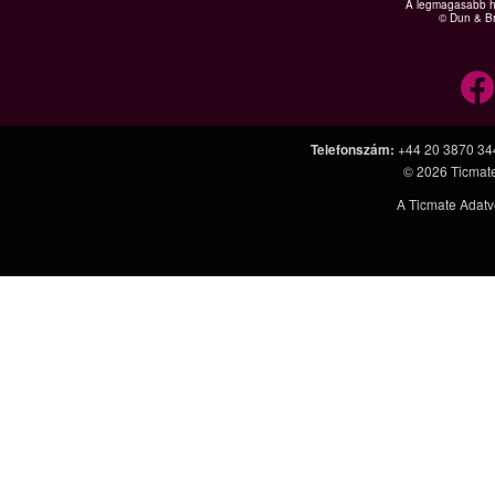
A legmagasabb hi
© Dun & Br
Telefonszám
:
+44 20 3870 34
© 2026
Ticmat
A Ticmate Adatv