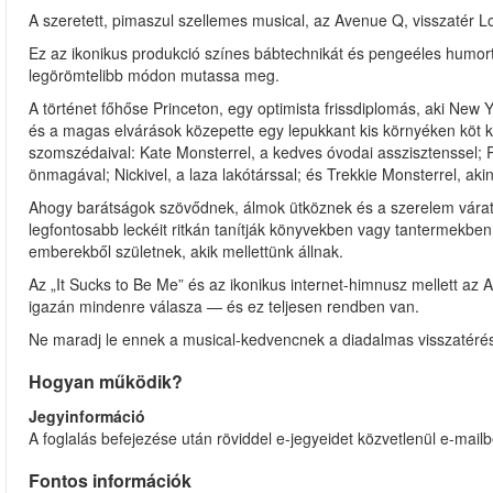
A szeretett, pimaszul szellemes musical, az Avenue Q, visszatér 
Ez az ikonikus produkció színes bábtechnikát és pengeéles humort 
legörömtelibb módon mutassa meg.
A történet főhőse Princeton, egy optimista frissdiplomás, aki New 
és a magas elvárások közepette egy lepukkant kis környéken köt k
szomszédaival: Kate Monsterrel, a kedves óvodai asszisztenssel;
önmagával; Nickivel, a laza lakótárssal; és Trekkie Monsterrel, akin
Ahogy barátságok szövődnek, álmok ütköznek és a szerelem váratla
legfontosabb leckéit ritkán tanítják könyvekben vagy tantermekben
emberekből születnek, akik mellettünk állnak.
Az „It Sucks to Be Me” és az ikonikus internet-himnusz mellett az
igazán mindenre válasza — és ez teljesen rendben van.
Ne maradj le ennek a musical-kedvencnek a diadalmas visszatérés
Hogyan működik?
Jegyinformáció
A foglalás befejezése után röviddel e-jegyeidet közvetlenül e-mailb
Fontos információk