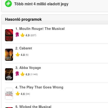
Több mint 4 millió eladott jegy
Hasonló programok
1.
Moulin Rouge! The Musical
-50%
4.9
(227)
2.
Cabaret
4.8
(5)
3.
Abba Voyage
4.9
(1140)
4.
The Play That Goes Wrong
4.6
(34)
5.
Wicked the Musical