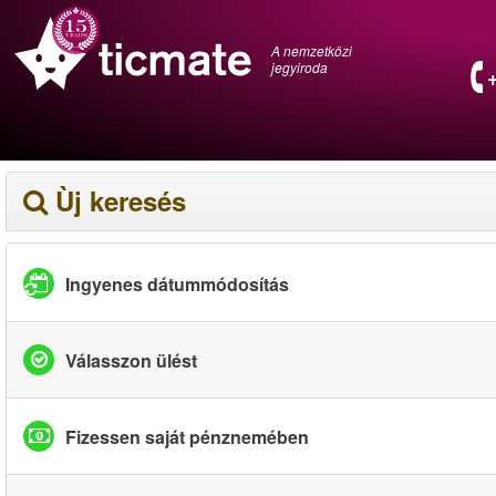
A nemzetközi
jegyiroda
Ùj keresés
Ingyenes dátummódosítás
Válasszon ülést
Fizessen saját pénznemében