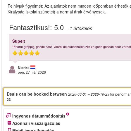
Felhívjuk figyelmét: Az ajánlatok nem minden időpontban érhetők e
Királyság iskolai szünetei) a normál árak érvényesek.
Fantasztikus!:
5.0
– 1
értékelés
Super!
"Enorm grappig, goede cast. Vooral de dubbelrollen zijn zo goed gedaan door versch
Nienke
pén, 27 már 2026
Deals can be booked between
for performa
2026-06-01
– 2026-10-23
23
Ingyenes dátummódosítás
Azonnali visszaigazolás
Mobil jegy elfogadás