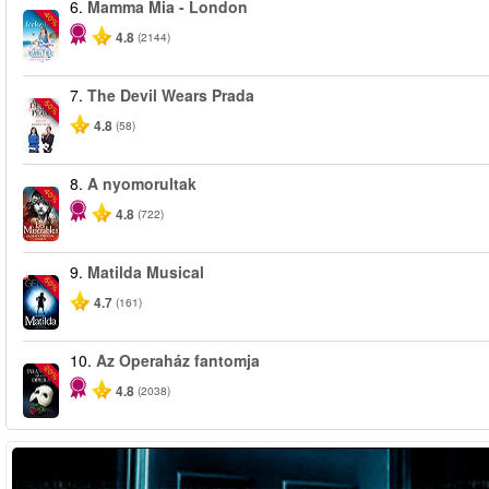
6.
Mamma Mia - London
-40%
4.8
(2144)
7.
The Devil Wears Prada
-50%
4.8
(58)
8.
A nyomorultak
-40%
4.8
(722)
9.
Matilda Musical
-50%
4.7
(161)
10.
Az Operaház fantomja
-20%
4.8
(2038)