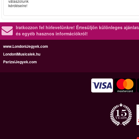
válaszolunk
kérdéseire!
Iratkozzon fel hírlevelünkre!
Értesüljön különleges ajánla
és egyéb hasznos információkról!
www.LondoniJegyek.com
LondoniMusicalek.hu
ParizsiJegyek.com