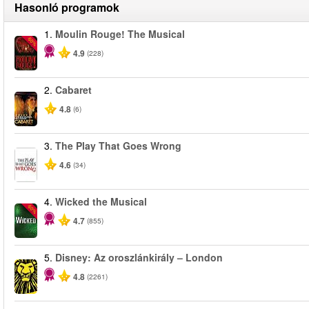
Hasonló programok
1.
Moulin Rouge! The Musical
-50%
4.9
(228)
2.
Cabaret
4.8
(6)
3.
The Play That Goes Wrong
4.6
(34)
4.
Wicked the Musical
-50%
4.7
(855)
5.
Disney: Az oroszlánkirály – London
4.8
(2261)