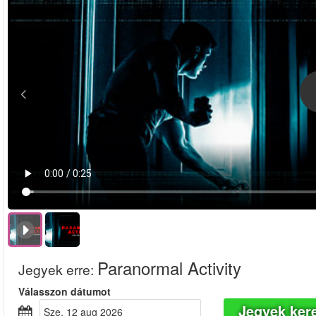
Paranormal Activity
Jegyek erre
:
Válasszon dátumot
Jegyek ker
sze, 12 aug 2026