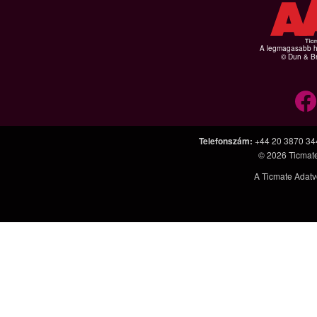
A legmagasabb hi
© Dun & Br
Telefonszám
:
+44 20 3870 34
© 2026
Ticmat
A Ticmate Adatv