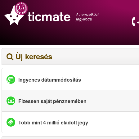
A nemzetközi
jegyiroda
Ùj keresés
Ingyenes dátummódosítás
Fizessen saját pénznemében
Több mint 4 millió eladott jegy