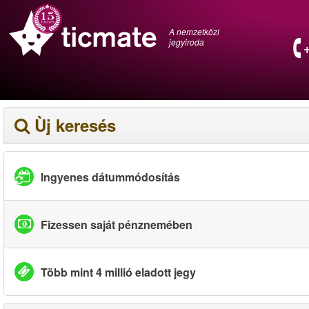
A nemzetközi
jegyiroda
Ùj keresés
Ingyenes dátummódosítás
Fizessen saját pénznemében
Több mint 4 millió eladott jegy