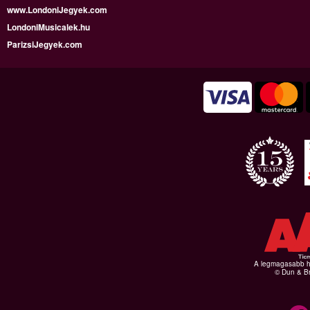
www.LondoniJegyek.com
LondoniMusicalek.hu
ParizsiJegyek.com
A legmagasabb hi
© Dun & Br