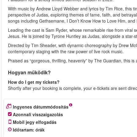
With music by Andrew Lloyd Webber and lyrics by Tim Rice, this time
perspective of Judas, exploring themes of fame, faith, and betraya
songs including Gethsemane, I Don’t Know How to Love Him, and 
Leading the cast is Sam Ryder, whose remarkable rise from viral sen
Jesus. He is joined by Tyrone Huntley as Judas, alongside a star-
Directed by Tim Sheader, with dynamic choreography by Drew McOn
contemporary staging with the raw power of live rock music.
Praised as “gorgeous, thrilling, heavenly” by The Guardian, this i
Hogyan működik?
How do I get my tickets?
Shortly after your booking is complete, your e-tickets are sent dire
Ingyenes dátummódosítás
Azonnali visszaigazolás
Mobil jegy elfogadás
Időtartam
:
órák