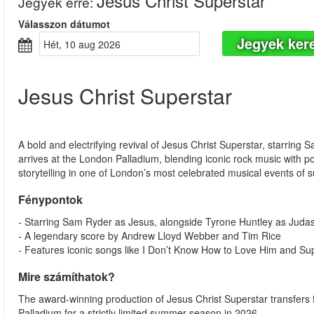
Jesus Christ Superstar
Jegyek erre
:
Válasszon dátumot
Jegyek ker
hét, 10 aug 2026
Jesus Christ Superstar
A bold and electrifying revival of Jesus Christ Superstar, starring 
arrives at the London Palladium, blending iconic rock music with p
storytelling in one of London’s most celebrated musical events of
Fénypontok
- Starring Sam Ryder as Jesus, alongside Tyrone Huntley as Juda
- A legendary score by Andrew Lloyd Webber and Tim Rice
- Features iconic songs like I Don’t Know How to Love Him and Su
Mire számíthatok?
The award-winning production of Jesus Christ Superstar transfers
Palladium for a strictly limited summer season in 2026.