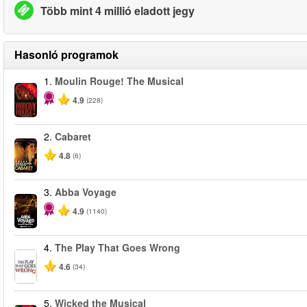
Több mint 4 millió eladott jegy
Hasonló programok
1.
Moulin Rouge! The Musical
-50%
4.9
(228)
2.
Cabaret
4.8
(6)
3.
Abba Voyage
4.9
(1140)
4.
The Play That Goes Wrong
4.6
(34)
5.
Wicked the Musical