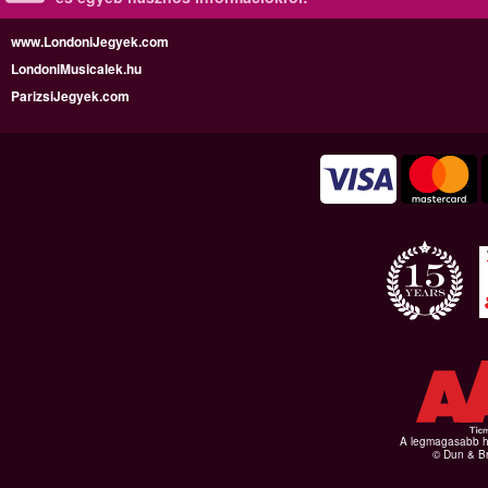
www.LondoniJegyek.com
LondoniMusicalek.hu
ParizsiJegyek.com
A legmagasabb hi
© Dun & Br