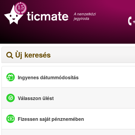
A nemzetközi
jegyiroda
Ùj keresés
Ingyenes dátummódosítás
Válasszon ülést
Fizessen saját pénznemében