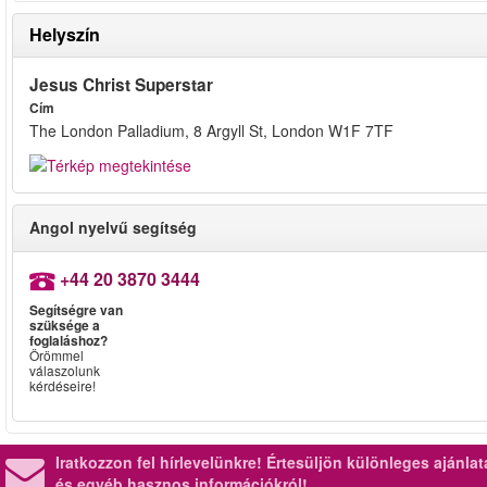
Helyszín
Jesus Christ Superstar
Cím
The London Palladium, 8 Argyll St, London W1F 7TF
Angol nyelvű segítség
+44 20 3870 3444
Segítségre van
szüksége a
foglaláshoz?
Örömmel
válaszolunk
kérdéseire!
Iratkozzon fel hírlevelünkre!
Értesüljön különleges ajánla
és egyéb hasznos információkról!