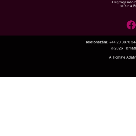
A legmagasabb hi
© Dun & Br
Telefonszám
:
+44 20 3870 34
© 2026
Ticmat
A Ticmate Adatv