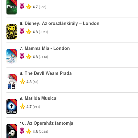
-50%
4.7
(855)
6.
Disney: Az oroszlánkirály – London
4.8
(2261)
7.
Mamma Mia - London
-40%
4.8
(2143)
8.
The Devil Wears Prada
-50%
4.8
(58)
9.
Matilda Musical
-50%
4.7
(161)
10.
Az Operaház fantomja
-20%
4.8
(2038)