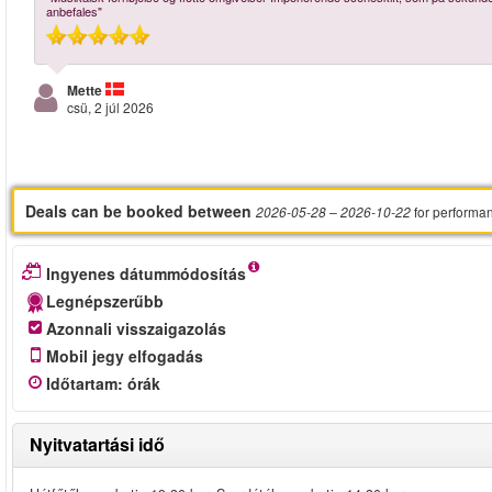
anbefales"
Mette
csü, 2 júl 2026
Deals can be booked between
for performa
2026-05-28
– 2026-10-22
Ingyenes dátummódosítás
Legnépszerűbb
Azonnali visszaigazolás
Mobil jegy elfogadás
Időtartam
:
órák
Nyitvatartási idő