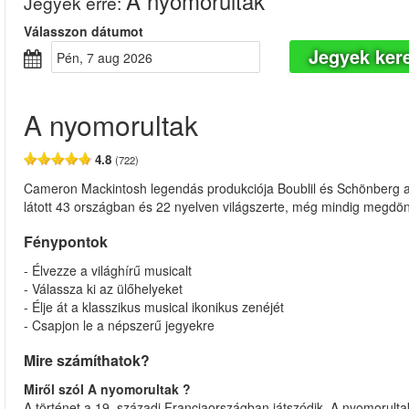
A nyomorultak
Jegyek erre
:
Válasszon dátumot
Jegyek ker
pén, 7 aug 2026
A nyomorultak
4.8
(722)
Cameron Mackintosh legendás produkciója Boublil és Schönberg alk
látott 43 országban és 22 nyelven világszerte, még mindig megdönt
Fénypontok
- Élvezze a világhírű musicalt
- Válassza ki az ülőhelyeket
- Élje át a klasszikus musical ikonikus zenéjét
- Csapjon le a népszerű jegyekre
Mire számíthatok?
Miről szól A nyomorultak ?
A történet a 19. századi Franciaországban játszódik. A nyomorulta