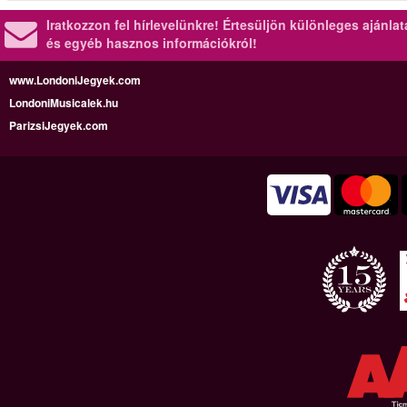
Iratkozzon fel hírlevelünkre!
Értesüljön különleges ajánla
és egyéb hasznos információkról!
www.LondoniJegyek.com
LondoniMusicalek.hu
ParizsiJegyek.com