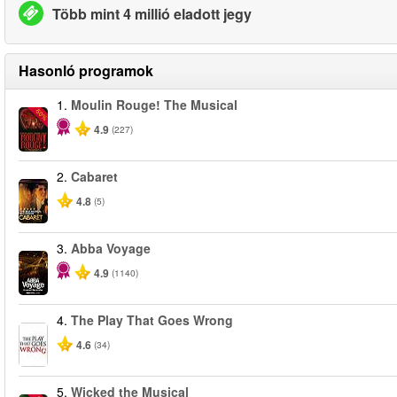
Több mint 4 millió eladott jegy
Hasonló programok
1.
Moulin Rouge! The Musical
-50%
4.9
(227)
2.
Cabaret
4.8
(5)
3.
Abba Voyage
4.9
(1140)
4.
The Play That Goes Wrong
4.6
(34)
5.
Wicked the Musical