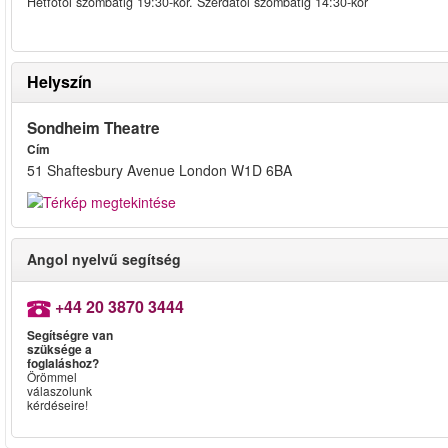
Hétfőtől szombatig 19:30-kor. Szerdától szombatig 14:30-kor
Helyszín
Sondheim Theatre
Cím
51 Shaftesbury Avenue London W1D 6BA
Angol nyelvű segítség
+44 20 3870 3444
Segítségre van
szüksége a
foglaláshoz?
Örömmel
válaszolunk
kérdéseire!