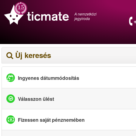
A nemzetközi
jegyiroda
Ùj keresés
Ingyenes dátummódosítás
Válasszon ülést
Fizessen saját pénznemében