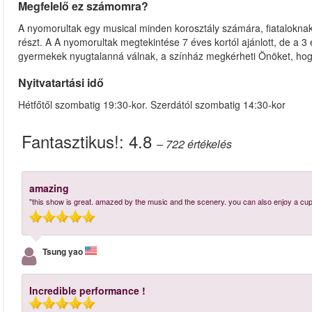
Megfelelő ez számomra?
A nyomorultak egy musical minden korosztály számára, fiataloknak 
részt. A A nyomorultak megtekintése 7 éves kortól ajánlott, de a 3 
gyermekek nyugtalanná válnak, a színház megkérheti Önöket, hogy
Nyitvatartási idő
Hétfőtől szombatig 19:30-kor. Szerdától szombatig 14:30-kor
Fantasztikus!:
4.8
– 722
értékelés
amazing
"this show is great. amazed by the music and the scenery. you can also enjoy a cup 
Tsung yao
Incredible performance !