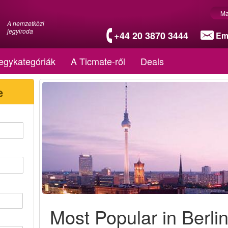
Ma
A nemzetközi
jegyiroda
+44 20 3870 3444
Em
egykategóriák
A Ticmate-ről
Deals
e
Most Popular in Berli