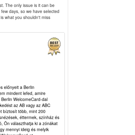
st. The only issue is it can be
 a few days, so we have selected
 is what you shouldn't miss
s előnyeit a Berlin
em mindent lefed, amire
 A Berlin WelcomeCard-dal
lekedést az AB vagy az ABC
bíztosít több, mint 200
snézések, éttermek, színház és
, Ön választhatja ki a zónákat
gy mennyi ideig és melyik