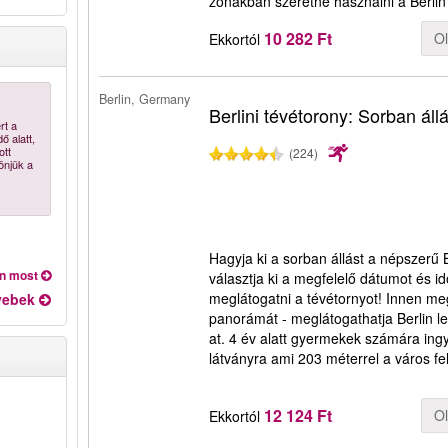
zónákban szeretné használni a Berli
10 282 Ft
O
Ekkortól
Berlin, Germany
Berlini tévétorony: Sorban áll
rt a
ő alatt,
ott
(224)
önjük a
Hagyja ki a sorban állást a népszerű 
on most
választja ki a megfelelő dátumot és i
meglátogatni a tévétornyot! Innen me
yebek
panorámát - meglátogathatja Berlin l
at. 4 év alatt gyermekek számára ing
látványra ami 203 méterrel a város fe
12 124 Ft
O
Ekkortól