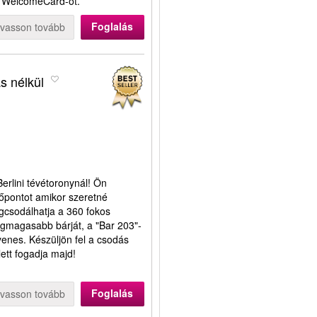
n WelcomeCard-ot.
Foglalás
lvasson tovább
ás nélkül
Berlini tévétoronynál! Ön
dőpontot amikor szeretné
gcsodálhatja a 360 fokos
egmagasabb bárját, a "Bar 203"-
yenes. Készüljön fel a csodás
lett fogadja majd!
Foglalás
lvasson tovább