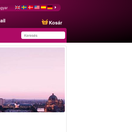
gyar
ail
Kosár
Ezt az ajánlatot
sikeresen mentette a
kedvencei közé!
n