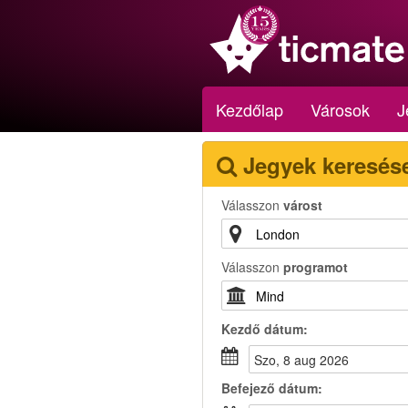
Kezdőlap
Városok
J
Jegyek keresés
Válasszon
várost
Válasszon
programot
Kezdő dátum:
szo, 8 aug 2026
Befejező dátum: