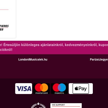
re!
Értesüljön különleges ajánlatainkról, kedvezményeinkről, kupo
ciókról!
LondoniMusicalek.hu
ParizsiJegy
WE SUPPORT