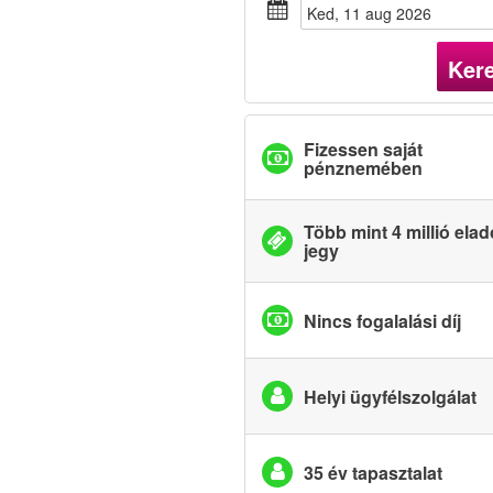
ked, 11 aug 2026
Ker
Fizessen saját
pénznemében
Több mint 4 millió elad
jegy
Nincs fogalalási díj
Helyi ügyfélszolgálat
35 év tapasztalat