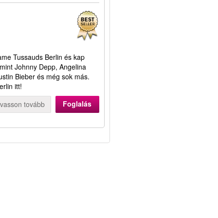
dame Tussauds Berlin és kap
 mint Johnny Depp, Angelina
ustin Bieber és még sok más.
lin itt!
Foglalás
lvasson tovább