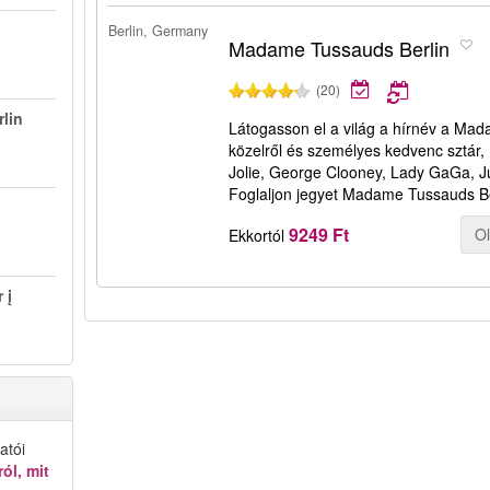
Berlin, Germany
Madame Tussauds Berlin
(20)
rlin
Látogasson el a világ a hírnév a Ma
közelről és személyes kedvenc sztár,
Jolie, George Clooney, Lady GaGa, J
Foglaljon jegyet Madame Tussauds Ber
9249 Ft
O
Ekkortól
 į
atói
ól, mit