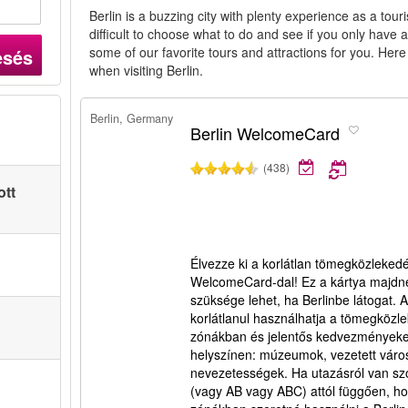
Berlin is a buzzing city with plenty experience as a touri
difficult to choose what to do and see if you only have
some of our favorite tours and attractions for you. Here
esés
when visiting Berlin.
Berlin, Germany
Berlin WelcomeCard
(438)
ott
Élvezze ki a korlátlan tömegközlekedé
WelcomeCard-dal! Ez a kártya majdn
szüksége lehet, ha Berlinbe látogat.
korlátlanul használhatja a tömegköz
zónákban és jelentős kedvezményeket 
helyszínen: múzeumok, vezetett váro
nevezetességek. Ha utazásról van szó
(vagy AB vagy ABC) attól függően, ho