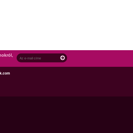
nokról,
ek.com