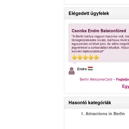
Elégedett ügyfelek
Csonka Endre Balatonfüred
"A Berlin kártya nagyon hasznos volt, me
tömegközlekedés kíváló, bárhova rövid id
egyszerűen el lehet jutni. Az előre megvlt
jegyeinkkel a sorbanállást letudtuk. Kösz
korrekt tájékoztatókat!"
Endre
Berlin WelcomeCard
–
Foglalj
Eg
Hasonló kategóriák
1.
Attractions in Berlin