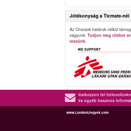
Jótékonyság a Ticmate-nél
Az Orvosok határok nélkül támog
vagyunk.
Tudjon meg többet arr
teszünk.
Iratkozzon fel hírlevelünk
és egyéb hasznos informá
www.LondoniJegyek.com