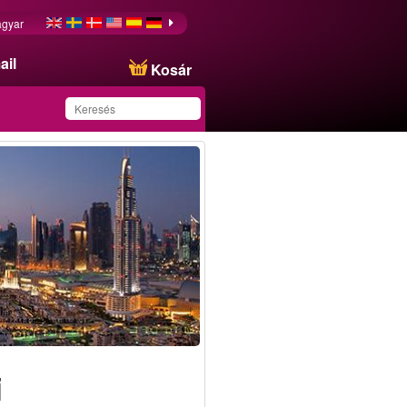
gyar
ail
Kosár
Ezt az ajánlatot
sikeresen mentette a
kedvencei közé!
i