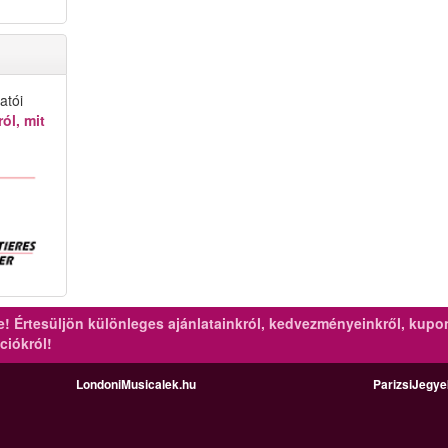
atói
ól, mit
re!
Értesüljön különleges ajánlatainkról, kedvezményeinkről, kupo
ciókról!
LondoniMusicalek.hu
ParizsiJegy