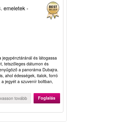
8. emeletek -
fa jegypénztáránál és látogassa
t, tetszőleges dátumon és
 lenyűgöző a panoráma Dubajra.
s, ahol édességek, italok, forró
a a jegyét a szuvenír boltban,
Foglalás
lvasson tovább