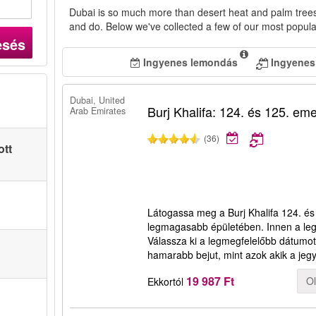
Dubai is so much more than desert heat and palm trees
and do. Below we've collected a few of our most popula
esés
Ingyenes lemondás
Ingyenes
Dubai, United
Burj Khalifa: 124. és 125. eme
Arab Emirates
(36)
ott
Látogassa meg a Burj Khalifa 124. és
legmagasabb épületében. Innen a legj
Válassza ki a legmegfelelőbb dátumot 
hamarabb bejut, mint azok akik a jeg
19 987 Ft
O
Ekkortól