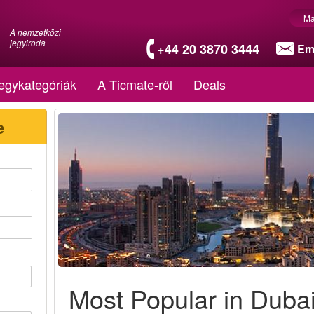
Ma
A nemzetközi
jegyiroda
+44 20 3870 3444
Em
egykategóriák
A Ticmate-ről
Deals
e
Most Popular in Duba