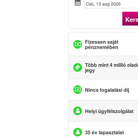
csü, 13 aug 2026
Ker
Fizessen saját
pénznemében
Több mint 4 millió elad
jegy
Nincs fogalalási díj
Helyi ügyfélszolgálat
35 év tapasztalat