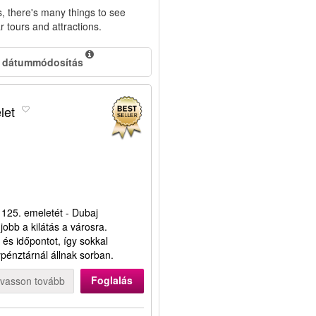
, there's many things to see
r tours and attractions.
 dátummódosítás
let
 125. emeletét - Dubaj
obb a kilátás a városra.
és időpontot, így sokkal
ypénztárnál állnak sorban.
Foglalás
lvasson tovább