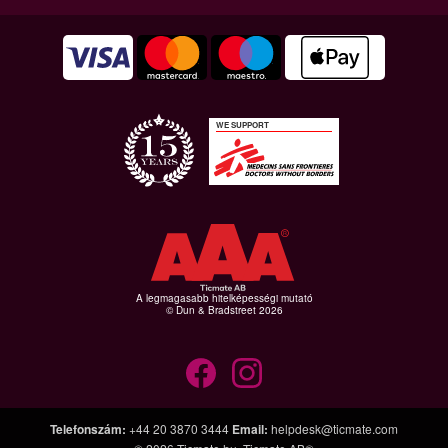
WE SUPPORT
A legmagasabb hitelképességi mutató
© Dun & Bradstreet 2026
Telefonszám
:
+44 20 3870 3444
Email
:
helpdesk@ticmate.com