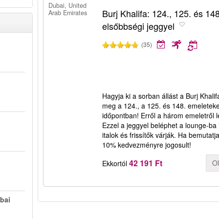
Dubai, United
Burj Khalifa: 124., 125. és 14
Arab Emirates
elsőbbségi jeggyel
(35)
Hagyja ki a sorban állást a Burj Khali
meg a 124., a 125. és 148. emeleteke
időpontban! Erről a három emeletről
Ezzel a jeggyel beléphet a lounge-ba i
italok és frissítők várják. Ha bemutatj
10% kedvezményre jogosult!
42 191 Ft
O
Ekkortól
ubai