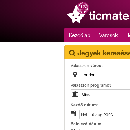
Kezdőlap
Városok
J
Jegyek keresés
Válasszon
várost
Válasszon
programot
Kezdő dátum:
hét, 10 aug 2026
Befejező dátum: