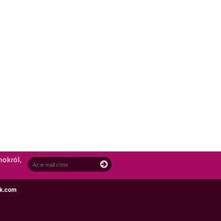
nokról,
ek.com