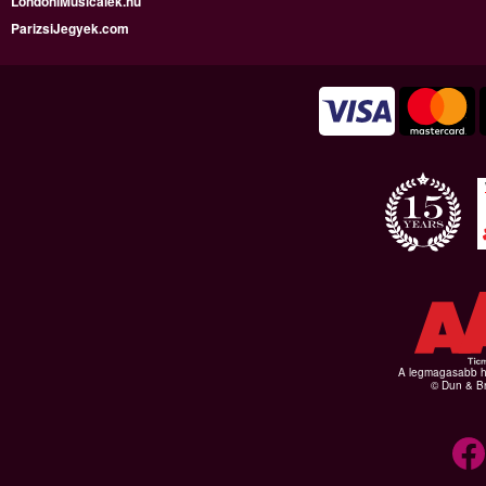
LondoniMusicalek.hu
ParizsiJegyek.com
A legmagasabb hi
© Dun & Br