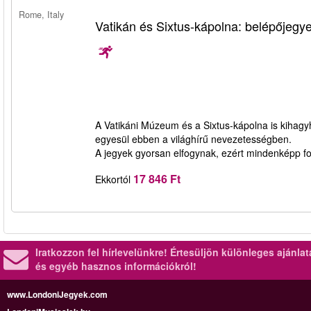
Rome, Italy
Vatikán és Sixtus-kápolna: belépőjegy
A Vatikáni Múzeum és a Sixtus-kápolna is kihagy
egyesül ebben a világhírű nevezetességben.
A jegyek gyorsan elfogynak, ezért mindenképp fo
17 846 Ft
Ekkortól
Iratkozzon fel hírlevelünkre!
Értesüljön különleges ajánla
és egyéb hasznos információkról!
www.LondoniJegyek.com