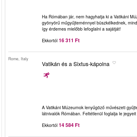
Ha Rómában jár, nem hagyhatja ki a Vatikáni Múz
gyönyörű műgyűjteménnyel büszkélkednek, minden
így érdemes mielőbb lefoglalni a sajátját!
16 311 Ft
Ekkortól
Rome, Italy
Vatikán és a Sixtus-kápolna
A Vatikáni Múzeumok lenyűgöző művészeti gyűjte
látnivalók Rómában. Feltétlenül foglalja le jegyei
14 584 Ft
Ekkortól