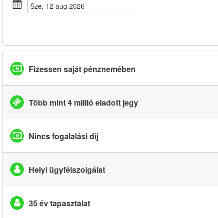
sze, 12 aug 2026
Fizessen saját pénznemében
Több mint 4 millió eladott jegy
Nincs fogalalási díj
Helyi ügyfélszolgálat
35 év tapasztalat