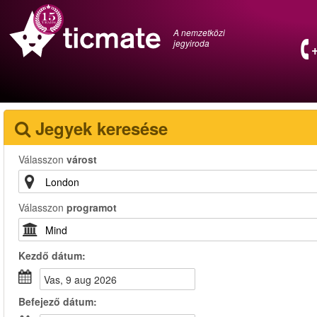
A nemzetközi
jegyiroda
Jegyek keresése
Válasszon
várost
Válasszon
programot
Kezdő dátum:
vas, 9 aug 2026
Befejező dátum: