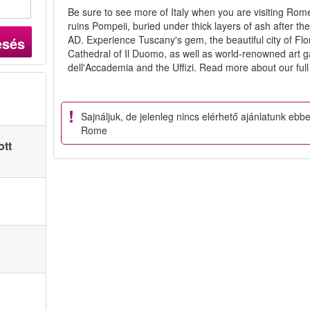
Be sure to see more of Italy when you are visiting Rome
ruins Pompeii, buried under thick layers of ash after th
AD. Experience Tuscany's gem, the beautiful city of Flor
esés
Cathedral of Il Duomo, as well as world-renowned art ga
dell'Accademia and the Uffizi. Read more about our full
Sajnáljuk, de jelenleg nincs elérhető ajánlatunk ebb
Rome
ott