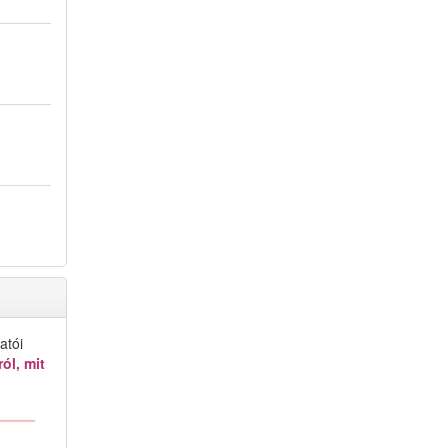
atói
ól, mit