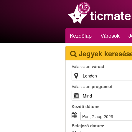
Kezdőlap
Városok
J
Jegyek keresés
Válasszon
várost
Válasszon
programot
Kezdő dátum:
pén, 7 aug 2026
Befejező dátum: