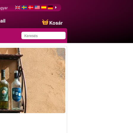
gyar
ail
Kosár
Ezt az ajánlatot
sikeresen mentette a
kedvencei közé!