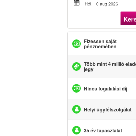
hét, 10 aug 2026
Ker
Fizessen saját
pénznemében
Több mint 4 millió elad
jegy
Nincs fogalalási díj
Helyi ügyfélszolgálat
35 év tapasztalat