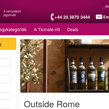
Ma
A nemzetközi
jegyiroda
+44 20 3870 3444
Em
egykategóriák
A Ticmate-ről
Deals
e
Outside Rome