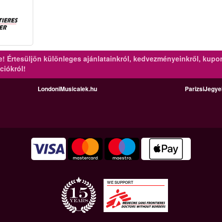
re!
Értesüljön különleges ajánlatainkról, kedvezményeinkről, kupo
ciókról!
LondoniMusicalek.hu
ParizsiJegy
WE SUPPORT