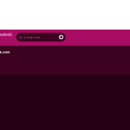
nokról,
ek.com