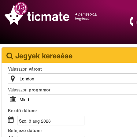
A nemzetközi
jegyiroda
Jegyek keresése
Válasszon
várost
Válasszon
programot
Kezdő dátum:
szo, 8 aug 2026
Befejező dátum: