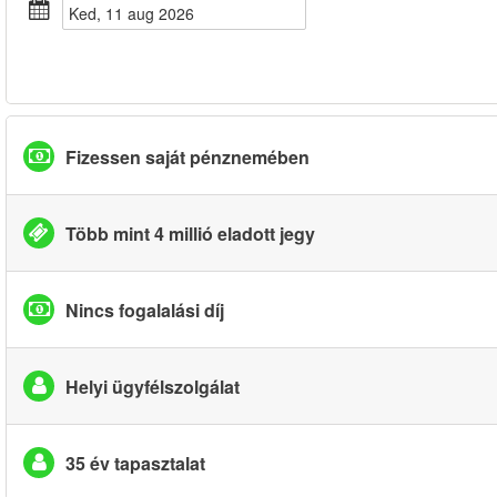
ked, 11 aug 2026
Fizessen saját pénznemében
Több mint 4 millió eladott jegy
Nincs fogalalási díj
Helyi ügyfélszolgálat
35 év tapasztalat