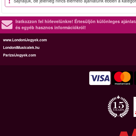
Sajnáljuk, de jelenleg nincs elérhető ajánlatunk ebben a kategó
Iratkozzon fel hírlevelünkre!
Értesüljön különleges ajánla
és egyéb hasznos információkról!
www.LondoniJegyek.com
LondoniMusicalek.hu
ParizsiJegyek.com