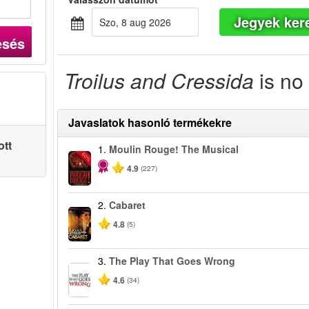
Jegyek ker
szo, 8 aug 2026
esés
Troilus and Cressida
is no 
Javaslatok hasonló termékekre
ott
1.
Moulin Rouge! The Musical
-50%
4.9
(227)
2.
Cabaret
4.8
(5)
3.
The Play That Goes Wrong
4.6
(34)