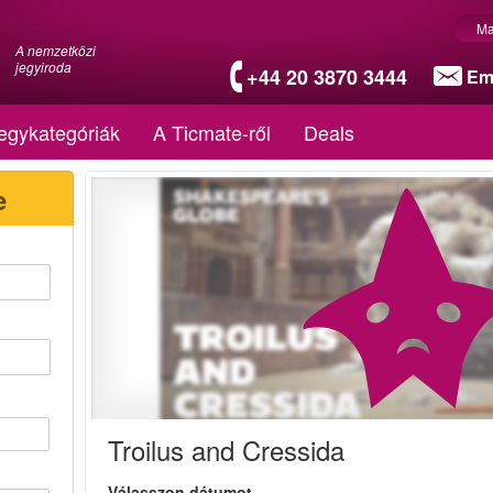
Ma
A nemzetközi
jegyiroda
+44 20 3870 3444
Em
egykategóriák
A Ticmate-ről
Deals
e
Troilus and Cressida
Válasszon dátumot