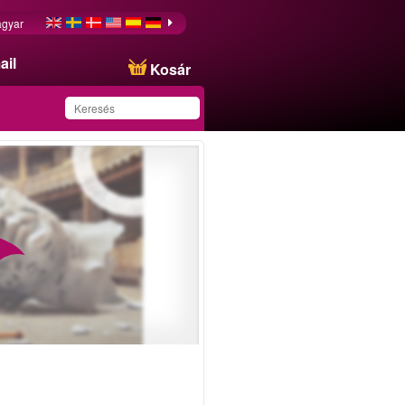
gyar
ail
Kosár
Ezt az ajánlatot
sikeresen mentette a
kedvencei közé!