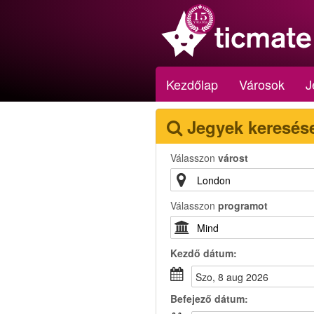
Kezdőlap
Városok
J
Jegyek keresés
Válasszon
várost
Válasszon
programot
Kezdő dátum:
szo, 8 aug 2026
Befejező dátum: