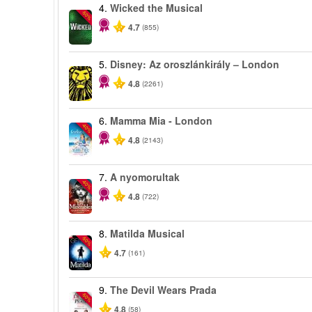
4.
Wicked the Musical
-50%
4.7
(855)
5.
Disney: Az oroszlánkirály – London
4.8
(2261)
6.
Mamma Mia - London
-40%
4.8
(2143)
7.
A nyomorultak
-40%
4.8
(722)
8.
Matilda Musical
-50%
4.7
(161)
9.
The Devil Wears Prada
-50%
4.8
(58)