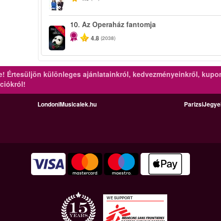
10.
Az Operaház fantomja
-20%
4.8
(2038)
re!
Értesüljön különleges ajánlatainkról, kedvezményeinkről, kupo
ciókról!
LondoniMusicalek.hu
ParizsiJegy
WE SUPPORT