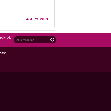
Ekkortól
22 534 Ft
nokról,
ek.com