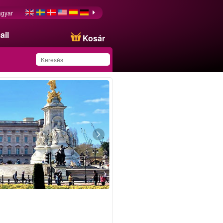
gyar
ail
Kosár
Ezt az ajánlatot
sikeresen mentette a
kedvencei közé!