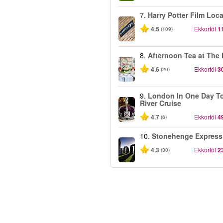
7.
Harry Potter Film Loc
4.5
Ekkortól
1
(109)
8.
Afternoon Tea at The
4.6
Ekkortól
3
(20)
9.
London In One Day To
River Cruise
4.7
Ekkortól
4
(6)
10.
Stonehenge Express
4.3
Ekkortól
2
(30)