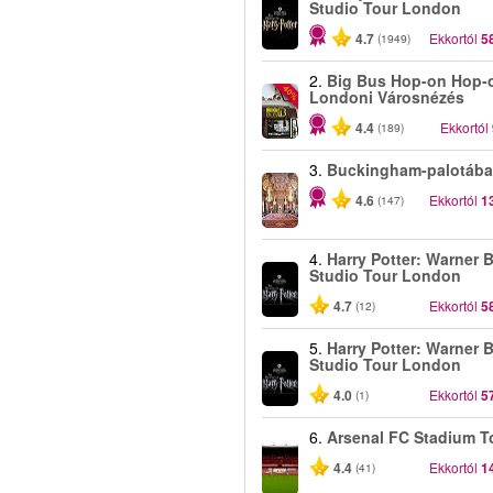
Studio Tour London
4.7
Ekkortól
5
(1949)
2.
Big Bus Hop-on Hop-o
-40%
Londoni Városnézés
4.4
Ekkortól
(189)
3.
Buckingham-palotába
4.6
Ekkortól
1
(147)
4.
Harry Potter: Warner B
Studio Tour London
4.7
Ekkortól
5
(12)
5.
Harry Potter: Warner B
Studio Tour London
4.0
Ekkortól
5
(1)
6.
Arsenal FC Stadium T
4.4
Ekkortól
1
(41)