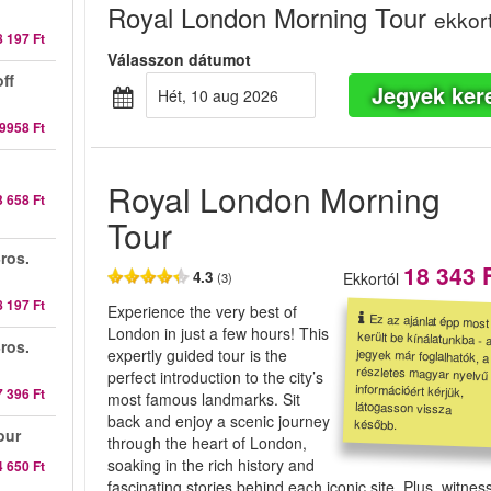
Royal London Morning Tour
ekkor
8 197 Ft
Válasszon dátumot
ff
Jegyek ker
hét, 10 aug 2026
9958 Ft
Royal London Morning
3 658 Ft
Tour
ros.
18 343 
4.3
Ekkortól
(3)
8 197 Ft
Experience the very best of
Ez az ajánlat épp most
került be kínálatunkba - a
jegyek már foglalhatók, a
részletes magyar nyelvű
információért kérjük,
látogasson vissza
London in just a few hours! This
ros.
expertly guided tour is the
perfect introduction to the city’s
7 396 Ft
most famous landmarks. Sit
back and enjoy a scenic journey
később.
our
through the heart of London,
soaking in the rich history and
4 650 Ft
fascinating stories behind each iconic site. Plus, witnes