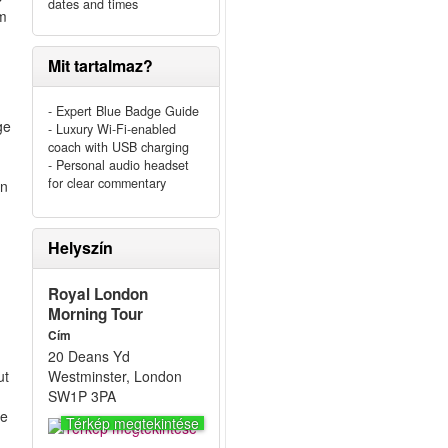
dates and times
am
Mit tartalmaz?
- Expert Blue Badge Guide
ge
- Luxury Wi-Fi-enabled
coach with USB charging
- Personal audio headset
for clear commentary
en
Helyszín
Royal London
Morning Tour
Cím
20 Deans Yd
ut
Westminster, London
SW1P 3PA
he
Térkép megtekintése