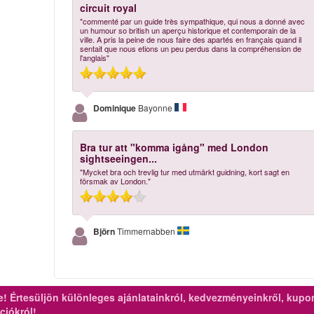
circuit royal
"commenté par un guide très sympathique, qui nous a donné avec
un humour so british un aperçu historique et contemporain de la
ville. A pris la peine de nous faire des apartés en français quand il
sentait que nous etions un peu perdus dans la compréhension de
l'anglais"
Dominique
Bayonne
Bra tur att "komma igång" med London
sightseeingen...
"Mycket bra och trevlig tur med utmärkt guidning, kort sagt en
försmak av London."
Björn
Timmernabben
re!
Értesüljön különleges ajánlatainkról, kedvezményeinkről, kupo
ciókról!