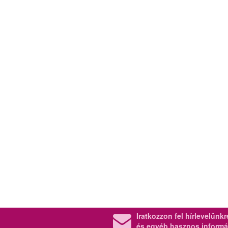
Iratkozzon fel hírlevelünk
és egyéb hasznos informá