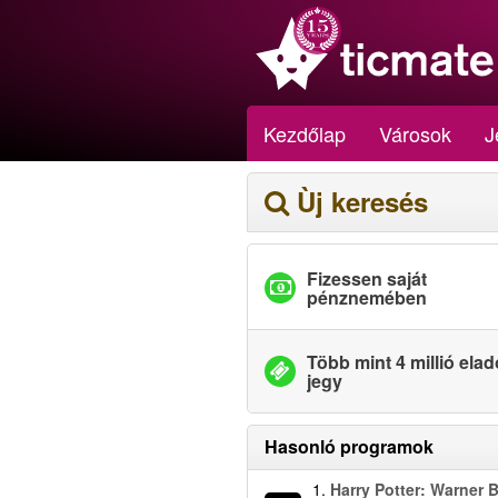
Kezdőlap
Városok
J
Ùj keresés
Fizessen saját
pénznemében
Több mint 4 millió elad
jegy
Hasonló programok
1.
Harry Potter: Warner B