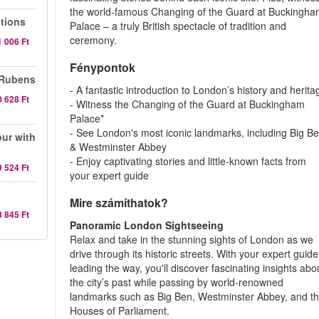
the world-famous Changing of the Guard at Buckingh
ations
Palace – a truly British spectacle of tradition and
ceremony.
1 006 Ft
Fénypontok
 Rubens
- A fantastic introduction to London’s history and herita
0 628 Ft
- Witness the Changing of the Guard at Buckingham
Palace*
- See London's most iconic landmarks, including Big B
ur with
& Westminster Abbey
- Enjoy captivating stories and little-known facts from
9 524 Ft
your expert guide
Mire számíthatok?
3 845 Ft
Panoramic London Sightseeing
Relax and take in the stunning sights of London as we
drive through its historic streets. With your expert guide
leading the way, you'll discover fascinating insights abo
the city’s past while passing by world-renowned
landmarks such as Big Ben, Westminster Abbey, and t
Houses of Parliament.