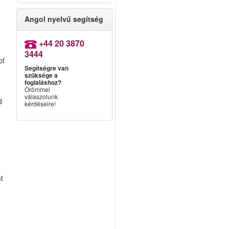
Angol nyelvű segítség
+44 20 3870
3444
of
Segítségre van
szüksége a
foglaláshoz?
Örömmel
válaszolunk
d
kérdéseire!
nt