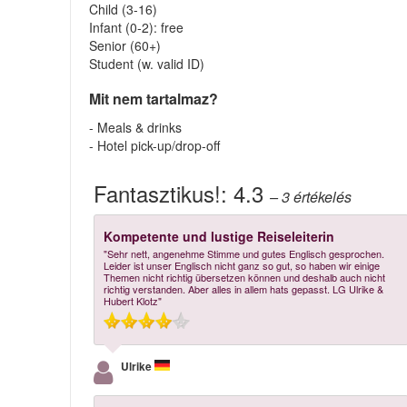
Child (3-16)
Infant (0-2): free
Senior (60+)
Student (w. valid ID)
Mit nem tartalmaz?
- Meals & drinks
- Hotel pick-up/drop-off
Fantasztikus!:
4.3
– 3
értékelés
Kompetente und lustige Reiseleiterin
"Sehr nett, angenehme Stimme und gutes Englisch gesprochen.
Leider ist unser Englisch nicht ganz so gut, so haben wir einige
Themen nicht richtig übersetzen können und deshalb auch nicht
richtig verstanden. Aber alles in allem hats gepasst. LG Ulrike &
Hubert Klotz"
Ulrike