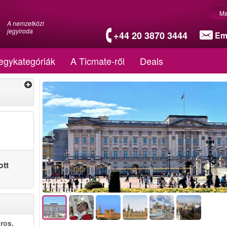
Ma
A nemzetközi
jegyiroda
+44 20 3870 3444
Em
egykategóriák
A Ticmate-ről
Deals
ott
ros.