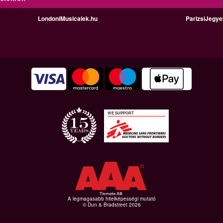
LondoniMusicalek.hu
ParizsiJegy
WE SUPPORT
A legmagasabb hitelképességi mutató
© Dun & Bradstreet 2026