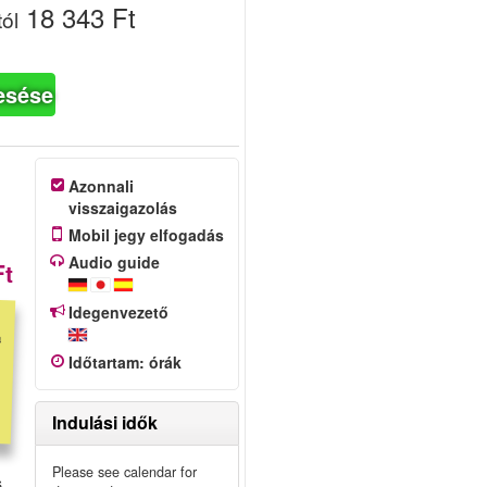
18 343 Ft
tól
esése
Azonnali
visszaigazolás
Mobil jegy elfogadás
Audio guide
Ft
Idegenvezető
Időtartam
:
órák
Indulási idők
Please see calendar for
s