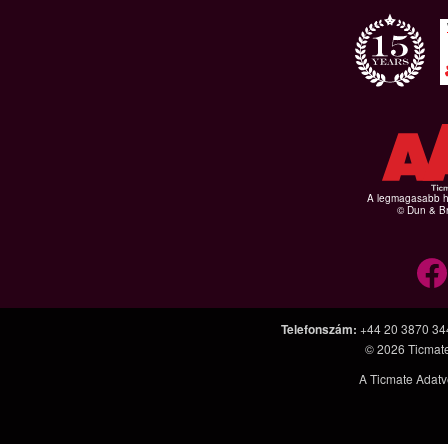
A legmagasabb hi
© Dun & Br
Telefonszám
:
+44 20 3870 34
© 2026
Ticmat
A Ticmate Adatv