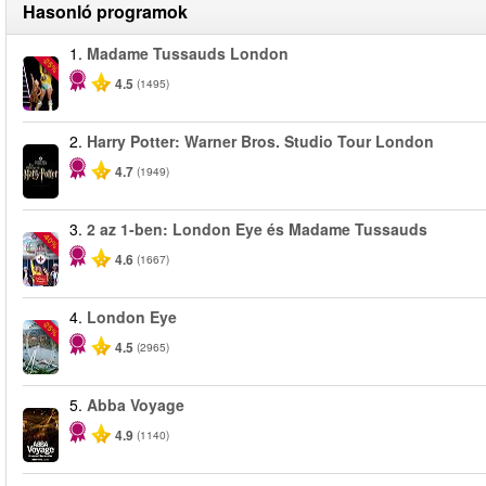
Hasonló programok
1.
Madame Tussauds London
-25%
4.5
(1495)
2.
Harry Potter: Warner Bros. Studio Tour London
4.7
(1949)
3.
2 az 1-ben: London Eye és Madame Tussauds
-40%
4.6
(1667)
4.
London Eye
-25%
4.5
(2965)
5.
Abba Voyage
4.9
(1140)