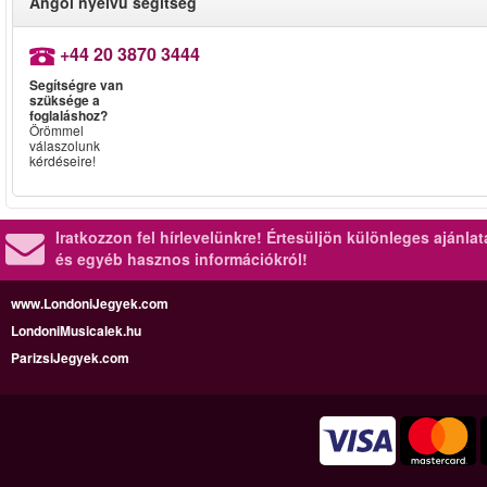
Angol nyelvű segítség
+44 20 3870 3444
Segítségre van
szüksége a
foglaláshoz?
Örömmel
válaszolunk
kérdéseire!
Iratkozzon fel hírlevelünkre!
Értesüljön különleges ajánla
és egyéb hasznos információkról!
www.LondoniJegyek.com
LondoniMusicalek.hu
ParizsiJegyek.com