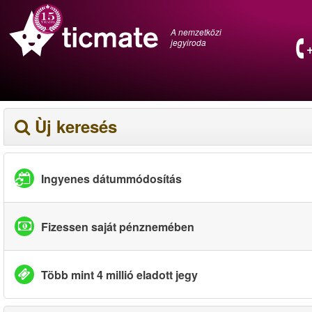
A nemzetközi
jegyiroda
Ùj keresés
Ingyenes dátummódosítás
Fizessen saját pénznemében
Több mint 4 millió eladott jegy