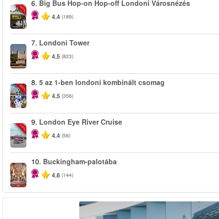
6.
Big Bus Hop-on Hop-off Londoni Városnézés
-40%
4.4
(189)
7.
Londoni Tower
4.5
(823)
8.
5 az 1-ben londoni kombinált csomag
-60%
4.5
(356)
9.
London Eye River Cruise
-10%
4.4
(56)
10.
Buckingham-palotába
4.6
(144)