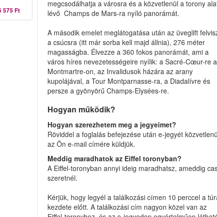
megcsodálhatja a városra és a közvetlenül a torony ala
6 575 Ft
lévő Champs de Mars-ra nyíló panorámát.
A második emelet meglátogatása után az üveglift felvis
a csúcsra (itt már sorba kell majd állnia), 276 méter
magasságba. Élvezze a 360 fokos panorámát, ami a
város híres nevezetességeire nyílik: a Sacré-Cœur-re 
Montmartre-on, az Invalidusok házára az arany
kupolájával, a Tour Montparnasse-ra, a Diadalívre és
persze a gyönyörű Champs-Elysées-re.
Hogyan működik?
Hogyan szerezhetem meg a jegyeimet?
Röviddel a foglalás befejezése után e-jegyét közvetlenü
az Ön e-mail címére küldjük.
Meddig maradhatok az Eiffel toronyban?
A Eiffel-toronyban annyi ideig maradhatsz, ameddig ca
szeretnél.
Kérjük, hogy legyél a találkozási címen 10 perccel a tú
kezdete előtt. A találkozási cím nagyon közel van az
Eiffel-toronyhoz, és az e-jegyeden egyértelműen láthat