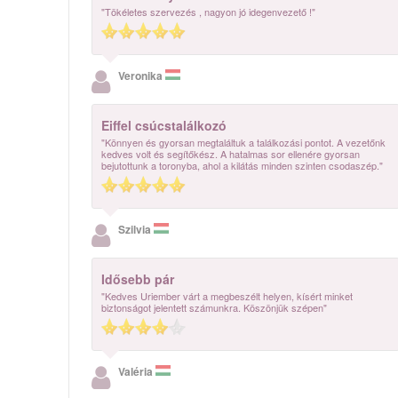
"Tökéletes szervezés , nagyon jó idegenvezető !"
Veronika
Eiffel csúcstalálkozó
"Könnyen és gyorsan megtaláltuk a találkozási pontot. A vezetőnk
kedves volt és segítőkész. A hatalmas sor ellenére gyorsan
bejutottunk a toronyba, ahol a kilátás minden szinten csodaszép."
Szilvia
Idősebb pár
"Kedves Uriember várt a megbeszélt helyen, kísért minket
biztonságot jelentett számunkra. Köszönjük szépen"
Valéria