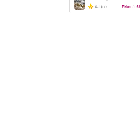
4.1
Ekkortól
6
(11)