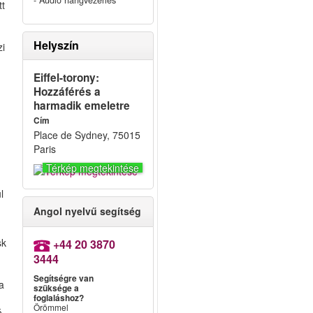
- Audió hangvezérlés
tt
Helyszín
zi
Eiffel-torony:
a
Hozzáférés a
harmadik emeletre
Cím
Place de Sydney, 75015
Paris
Térkép megtekintése
l
Angol nyelvű segítség
sk
+44 20 3870
3444
Segítségre van
ra
szüksége a
foglaláshoz?
Örömmel
ó