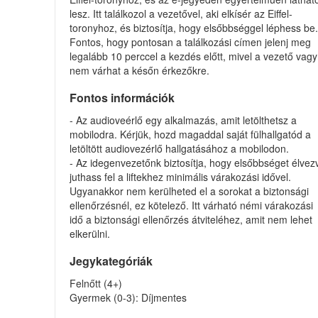
lesz. Itt találkozol a vezetővel, aki elkísér az Eiffel-
toronyhoz, és biztosítja, hogy elsőbbséggel léphess be
Fontos, hogy pontosan a találkozási címen jelenj meg
legalább 10 perccel a kezdés előtt, mivel a vezető vagy
nem várhat a későn érkezőkre.
Fontos információk
- Az audioveérlő egy alkalmazás, amit letölthetsz a
mobilodra. Kérjük, hozd magaddal saját fülhallgatód a
letöltött audiovezérlő hallgatásához a mobilodon.
- Az idegenvezetőnk biztosítja, hogy elsőbbséget élvez
juthass fel a liftekhez minimális várakozási idővel.
Ugyanakkor nem kerülheted el a sorokat a biztonsági
ellenőrzésnél, ez kötelező. Itt várható némi várakozási
idő a biztonsági ellenőrzés átviteléhez, amit nem lehet
elkerülni.
Jegykategóriák
Felnőtt (4+)
Gyermek (0-3): Díjmentes