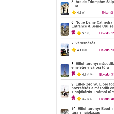
5.
Arc de Triomphe: Skip
line
4.5
Ekkortól
(8)
6.
Notre Dame Cathedral
Entrance & Seine Cruise
5.0
Ekkortól
1
(1)
7.
városnézés
4.1
Ekkortól
1
(28)
8.
Eiffel-torony: második
emeletre + városi túra
4.1
Ekkortól
3
(256)
9.
Eiffel-torony: Előre fog
hozzáférés a második em
+ hajókázás + városi túr
4.2
Ekkortól
3
(317)
10.
Eiffel-torony: Ebéd +
túra + hajókázás