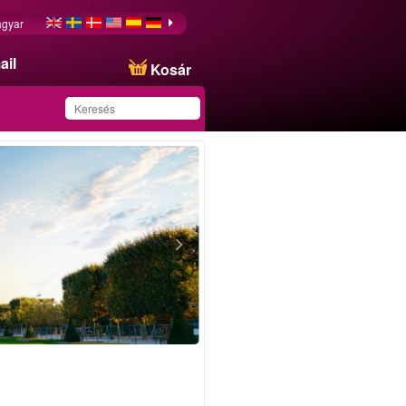
gyar
ail
Kosár
Ezt az ajánlatot
sikeresen mentette a
kedvencei közé!