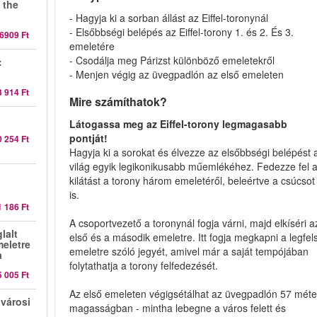
 the
- Hagyja ki a sorban állást az Eiffel-toronynál
- Elsőbbségi belépés az Eiffel-torony 1. és 2. És 3.
6909 Ft
emeletére
- Csodálja meg Párizst különböző emeletekről
:
- Menjen végig az üvegpadlón az első emeleten
3 914 Ft
Mire számíthatok?
Látogassa meg az Eiffel-torony legmagasabb
pontját!
0 254 Ft
Hagyja ki a sorokat és élvezze az elsőbbségi belépést 
világ egyik legikonikusabb műemlékéhez. Fedezze fel 
kilátást a torony három emeletéről, beleértve a csúcsot
is.
1 186 Ft
A csoportvezető a toronynál fogja várni, majd elkíséri a
lalt
első és a második emeletre. Itt fogja megkapni a legfel
eletre
emeletre szóló jegyét, amivel már a saját tempójában
a
folytathatja a torony felfedezését.
5 005 Ft
Az első emeleten végigsétálhat az üvegpadlón 57 méte
 városi
magasságban - mintha lebegne a város felett és