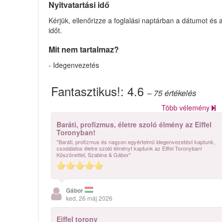
Nyitvatartási idő
Kérjük, ellenőrizze a foglalási naptárban a dátumot és 
időt.
Mit nem tartalmaz?
- Idegenvezetés
Fantasztikus!:
4.6
– 75
értékelés
Több vélemény
Baráti, profizmus, életre szoló élmény az Eiffel
Toronyban!
"Baráti, profizmus és nagyon egyértelmű idegenvezetést kaptunk,
csodálatos életre szoló élményt kaptunk az Eiffel Toronyban!
Köszönettel, Szabina & Gábor"
Gábor
ked, 26 máj 2026
Eiffel torony