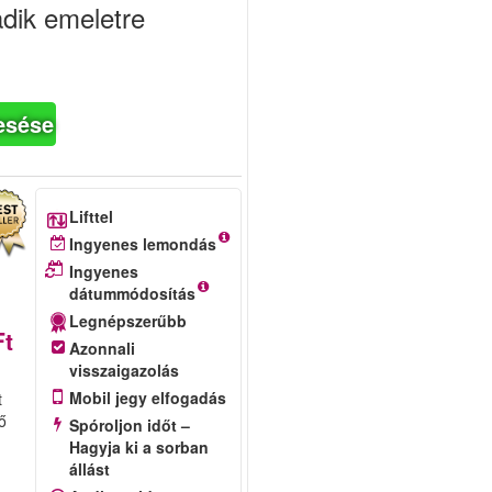
adik emeletre
esése
Lifttel
Ingyenes lemondás
Ingyenes
dátummódosítás
Legnépszerűbb
Ft
Azonnali
visszaigazolás
Mobil jegy elfogadás
t
ő
Spóroljon időt –
Hagyja ki a sorban
állást