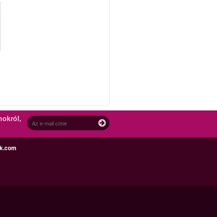
nokról,
ek.com