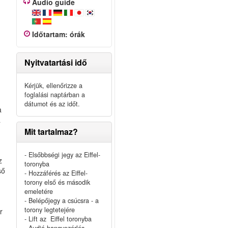
Audio guide
Időtartam
:
órák
Nyitvatartási idő
Kérjük, ellenőrizze a
foglalási naptárban a
dátumot és az időt.
a
a
Mit tartalmaz?
- Elsőbbségi jegy az Eiffel-
z
toronyba
ső
- Hozzáférés az Eiffel-
torony első és második
emeletére
- Belépőjegy a csúcsra - a
torony legtetejére
r
- Lift az Eiffel toronyba