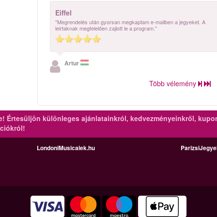
Eiffel
"Megrendelés után gyorsan megkaptam e-mailben a jegyeket. A
leirtaknak megfelelően zajlott le a program."
Artur
Több vélemény
re!
Értesüljön különleges ajánlatainkról, kedvezményeinkről, kupo
ciókról!
LondoniMusicalek.hu
ParizsiJegy