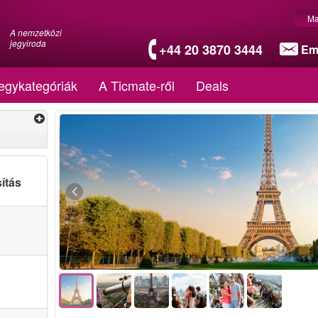
Ma
A nemzetközi
jegyiroda
+44 20 3870 3444
Em
egykategóriák
A Ticmate-ről
Deals
ítás