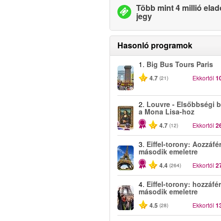
Több mint 4 millió elad
jegy
Hasonló programok
1.
Big Bus Tours Paris
4.7
Ekkortól
1
(21)
2.
Louvre - Elsőbbségi b
a Mona Lisa-hoz
4.7
Ekkortól
2
(12)
3.
Eiffel-torony: Aozzáfé
második emeletre
4.4
Ekkortól
2
(264)
4.
Eiffel-torony: hozzáfé
második emeletre
4.5
Ekkortól
1
(28)