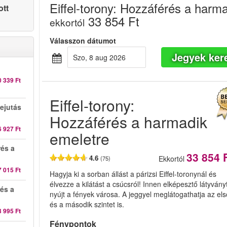
Eiffel-torony: Hozzáférés a harm
ott
33 854 Ft
ekkortól
Válasszon dátumot
Jegyek ker
szo, 8 aug 2026
0 339 Ft
Eiffel-torony:
ejutás
Hozzáférés a harmadik
6 927 Ft
emeletre
rés a
33 854 
4.6
Ekkortól
(75)
7 015 Ft
Hagyja ki a sorban állást a párizsi Eiffel-toronynál és
élvezze a kilátást a csúcsról! Innen elképesztő látyvány
rés a
nyújt a fények városa. A jeggyel meglátogathatja az els
és a második szintet is.
3 995 Ft
Fénypontok