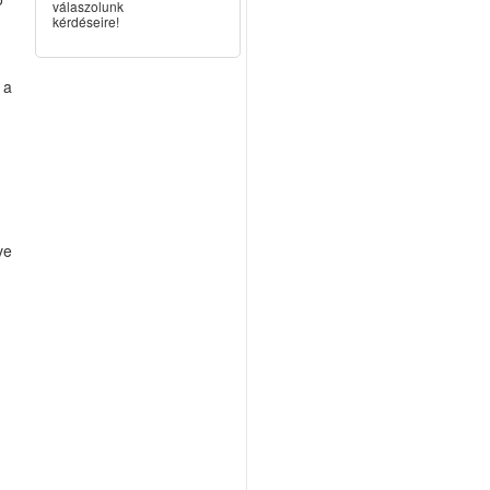
válaszolunk
kérdéseire!
.
 a
ve