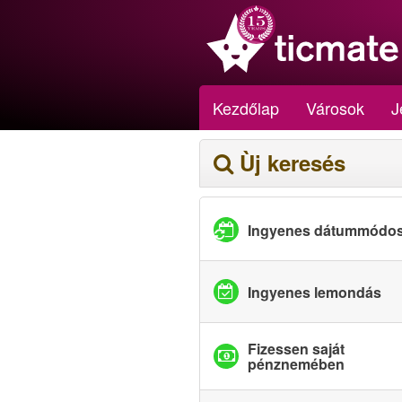
Kezdőlap
Városok
J
Ùj keresés
Ingyenes dátummódos
Ingyenes lemondás
Fizessen saját
pénznemében