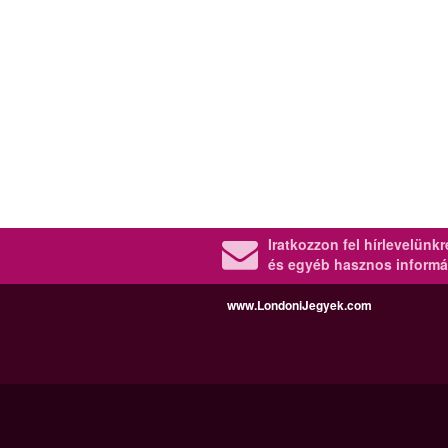
Iratkozzon fel hírlevelünk
és egyéb hasznos informá
www.LondoniJegyek.com