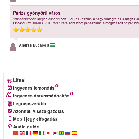
Párizs gyönyörű város
"mindenképpen megéri elmenni oda! Fel kell készülni a nagy tömegre és a magas ára
Önöktől vett soron kívüli Eiffel túrára sem lehet panaszunk, a megbeszélt helyre id
András
Budapest
Lifttel
Ingyenes lemondás
Ingyenes dátummódosítás
Legnépszerűbb
Azonnali visszaigazolás
Mobil jegy elfogadás
Audio guide