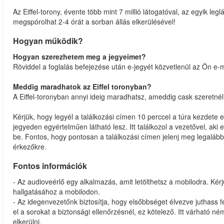
Az Eiffel-torony, évente több mint 7 millió látogatóval, az egyik l
megspórolhat 2-4 órát a sorban állás elkerülésével!
Hogyan működik?
Hogyan szerezhetem meg a jegyeimet?
Röviddel a foglalás befejezése után e-jegyét közvetlenül az Ön e-m
Meddig maradhatok az Eiffel toronyban?
A Eiffel-toronyban annyi ideig maradhatsz, ameddig cask szeretnél
Kérjük, hogy legyél a találkozási címen 10 perccel a túra kezdete el
jegyeden egyértelműen látható lesz. Itt találkozol a vezetővel, aki 
be. Fontos, hogy pontosan a találkozási címen jelenj meg legalább
érkezőkre.
Fontos információk
- Az audioveérlő egy alkalmazás, amit letölthetsz a mobilodra. Kérj
hallgatásához a mobilodon.
- Az idegenvezetőnk biztosítja, hogy elsőbbséget élvezve juthass f
el a sorokat a biztonsági ellenőrzésnél, ez kötelező. Itt várható né
elkerülni.