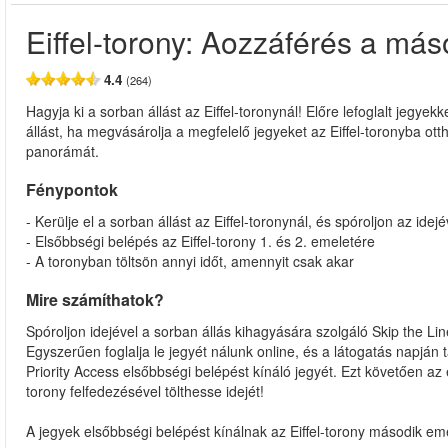
Eiffel-torony: Aozzáférés a más
4.4
(264)
Hagyja ki a sorban állást az Eiffel-toronynál! Előre lefoglalt jegyek
állást, ha megvásárolja a megfelelő jegyeket az Eiffel-toronyba otth
panorámát.
Fénypontok
- Kerülje el a sorban állást az Eiffel-toronynál, és spóroljon az idejé
- Elsőbbségi belépés az Eiffel-torony 1. és 2. emeletére
- A toronyban töltsön annyi időt, amennyit csak akar
Mire számíthatok?
Spóroljon idejével a sorban állás kihagyására szolgáló Skip the Lin
Egyszerűen foglalja le jegyét nálunk online, és a látogatás napján 
Priority Access elsőbbségi belépést kínáló jegyét. Ezt követően az e
torony felfedezésével tölthesse idejét!
A jegyek elsőbbségi belépést kínálnak az Eiffel-torony második emel