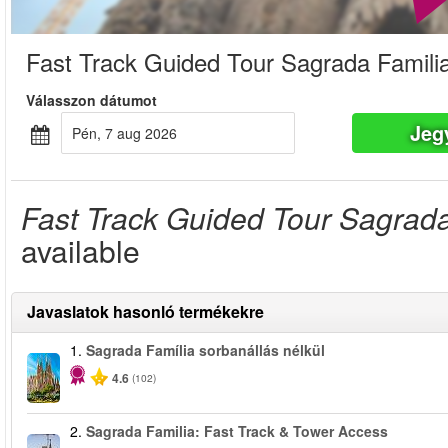
Fast Track Guided Tour Sagrada Famili
Válasszon dátumot
Jeg
pén, 7 aug 2026
Fast Track Guided Tour Sagrada
available
Javaslatok hasonló termékekre
1.
Sagrada Família sorbanállás nélkül
4.6
(102)
2.
Sagrada Familia: Fast Track & Tower Access