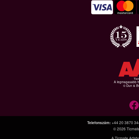
A legmagasabb hi
© Dun & Br
Telefonszám
:
+44 20 3870 34
© 2026
Ticmat
A Ticmate Adatv