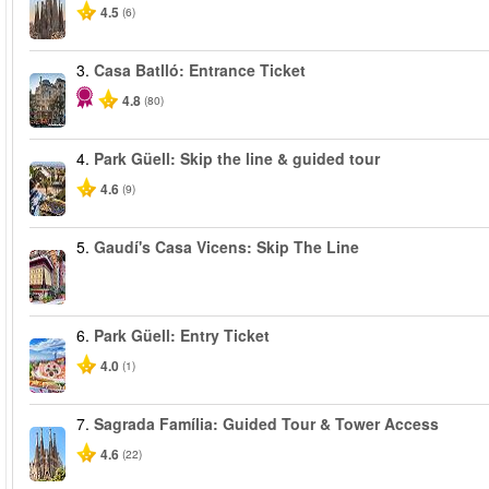
4.5
(6)
3.
Casa Batlló: Entrance Ticket
4.8
(80)
4.
Park Güell: Skip the line & guided tour
4.6
(9)
5.
Gaudí's Casa Vicens: Skip The Line
6.
Park Güell: Entry Ticket
4.0
(1)
7.
Sagrada Família: Guided Tour & Tower Access
4.6
(22)