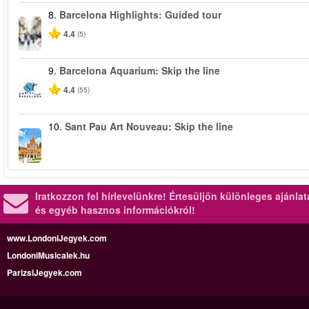
8.
Barcelona Highlights: Guided tour
4.4
(5)
9.
Barcelona Aquarium: Skip the line
4.4
(55)
10.
Sant Pau Art Nouveau: Skip the line
Iratkozzon fel hírlevelünkre!
Értesüljön különleges ajánla
és egyéb hasznos információkról!
www.LondoniJegyek.com
LondoniMusicalek.hu
ParizsiJegyek.com