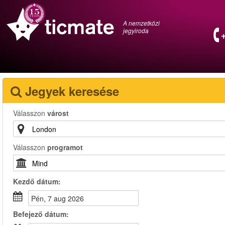
A nemzetközi
jegyiroda
Jegyek keresése
Válasszon
várost
Válasszon
programot
Kezdő dátum:
pén, 7 aug 2026
Befejező dátum: