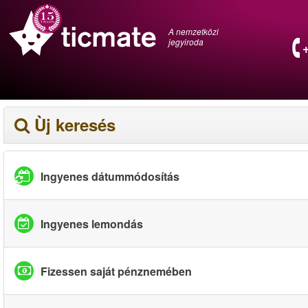
A nemzetközi
jegyiroda
Ùj keresés
Ingyenes dátummódosítás
Ingyenes lemondás
Fizessen saját pénznemében