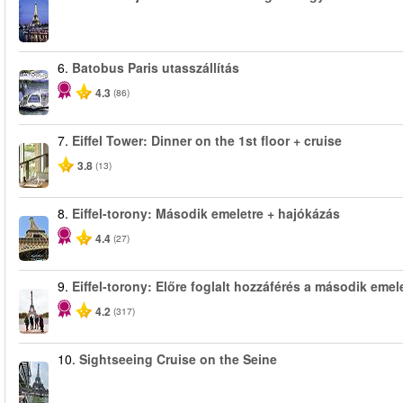
6.
Batobus Paris utasszállítás
4.3
(86)
7.
Eiffel Tower: Dinner on the 1st floor + cruise
3.8
(13)
8.
Eiffel-torony: Második emeletre + hajókázás
4.4
(27)
9.
Eiffel-torony: Előre foglalt hozzáférés a második emel
4.2
(317)
10.
Sightseeing Cruise on the Seine