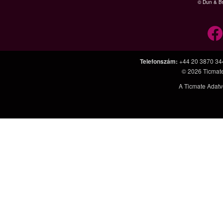
© Dun & Br
Telefonszám
:
+44 20 3870 34
© 2026
Ticmat
A Ticmate Adatv