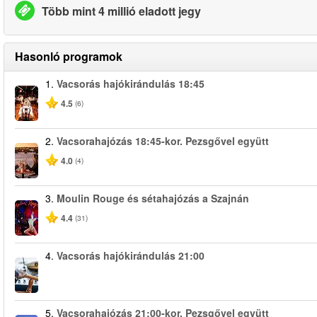
Több mint 4 millió eladott jegy
Hasonló programok
1.
Vacsorás hajókirándulás 18:45
4.5
(6)
2.
Vacsorahajózás 18:45-kor. Pezsgővel együtt
4.0
(4)
3.
Moulin Rouge és sétahajózás a Szajnán
4.4
(31)
4.
Vacsorás hajókirándulás 21:00
5.
Vacsorahajózás 21:00-kor. Pezsgővel együtt