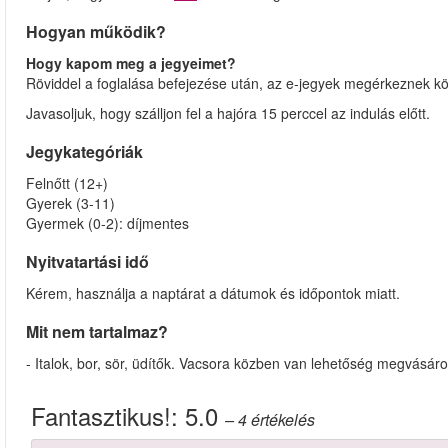
Hogyan működik?
Hogy kapom meg a jegyeimet?
Röviddel a foglalása befejezése után, az e-jegyek megérkeznek kö
Javasoljuk, hogy szálljon fel a hajóra 15 perccel az indulás előtt.
Jegykategóriák
Felnőtt (12+)
Gyerek (3-11)
Gyermek (0-2): díjmentes
Nyitvatartási idő
Kérem, használja a naptárat a dátumok és időpontok miatt.
Mit nem tartalmaz?
- Italok, bor, sör, üdítők. Vacsora közben van lehetőség megvásáro
Fantasztikus!:
5.0
– 4
értékelés