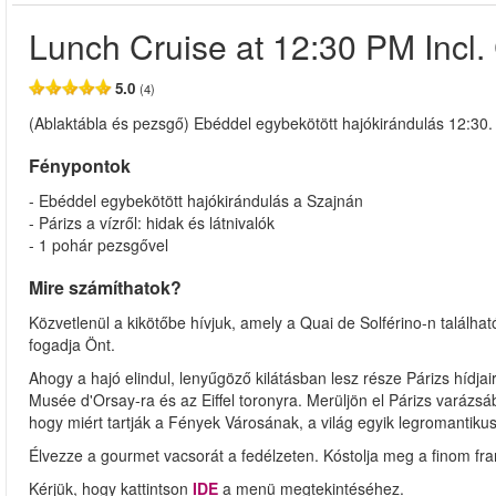
Lunch Cruise at 12:30 PM Inc
5.0
(4)
(Ablaktábla és pezsgő) Ebéddel egybekötött hajókirándulás 12:30
Fénypontok
- Ebéddel egybekötött hajókirándulás a Szajnán
- Párizs a vízről: hidak és látnivalók
- 1 pohár pezsgővel
Mire számíthatok?
Közvetlenül a kikötőbe hívjuk, amely a Quai de Solférino-n találha
fogadja Önt.
Ahogy a hajó elindul, lenyűgöző kilátásban lesz része Párizs hídja
Musée d'Orsay-ra és az Eiffel toronyra. Merüljön el Párizs varázs
hogy miért tartják a Fények Városának, a világ egyik legromantiku
Élvezze a gourmet vacsorát a fedélzeten. Kóstolja meg a finom fr
Kérjük, hogy kattintson
IDE
a menü megtekintéséhez.