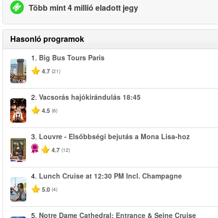
Több mint 4 millió eladott jegy
Hasonló programok
1.
Big Bus Tours Paris
4.7
(21)
2.
Vacsorás hajókirándulás 18:45
4.5
(6)
3.
Louvre - Elsőbbségi bejutás a Mona Lisa-hoz
4.7
(12)
4.
Lunch Cruise at 12:30 PM Incl. Champagne
5.0
(4)
5.
Notre Dame Cathedral: Entrance & Seine Cruise