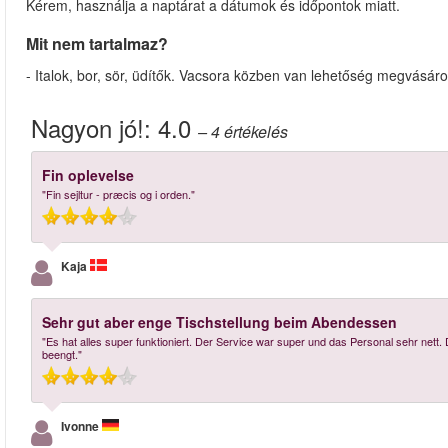
Kérem, használja a naptárat a dátumok és időpontok miatt.
Mit nem tartalmaz?
- Italok, bor, sör, üdítők. Vacsora közben van lehetőség megvásáro
Nagyon jó!:
4.0
– 4
értékelés
Fin oplevelse
"Fin sejltur - præcis og i orden."
Kaja
Sehr gut aber enge Tischstellung beim Abendessen
"Es hat alles super funktioniert. Der Service war super und das Personal sehr nett
beengt."
Ivonne