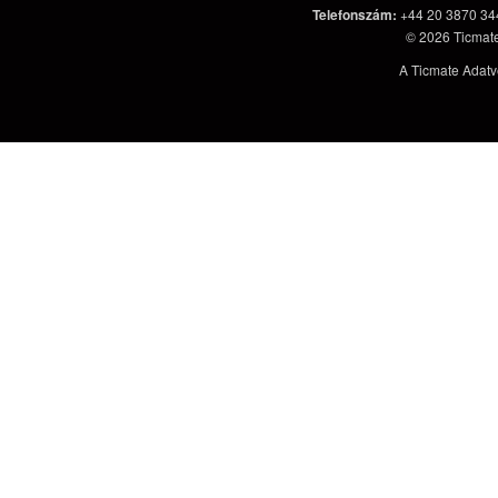
Telefonszám
:
+44 20 3870 34
© 2026
Ticmat
A Ticmate Adatv