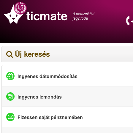
A nemzetközi
jegyiroda
Ùj keresés
Ingyenes dátummódosítás
Ingyenes lemondás
Fizessen saját pénznemében