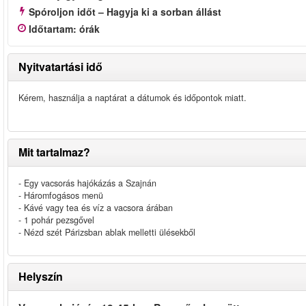
Spóroljon időt – Hagyja ki a sorban állást
Időtartam
:
órák
Nyitvatartási idő
Kérem, használja a naptárat a dátumok és időpontok miatt.
Mit tartalmaz?
- Egy vacsorás hajókázás a Szajnán
- Háromfogásos menü
- Kávé vagy tea és víz a vacsora árában
- 1 pohár pezsgővel
- Nézd szét Párizsban ablak melletti ülésekből
Helyszín