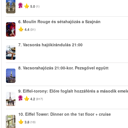
5.0
(1)
6.
Moulin Rouge és sétahajózás a Szajnán
4.4
(31)
7.
Vacsorás hajókirándulás 21:00
8.
Vacsorahajózás 21:00-kor. Pezsgővel együtt
9.
Eiffel-torony: Előre foglalt hozzáférés a második emel
4.2
(317)
10.
Eiffel Tower: Dinner on the 1st floor + cruise
3.8
(13)