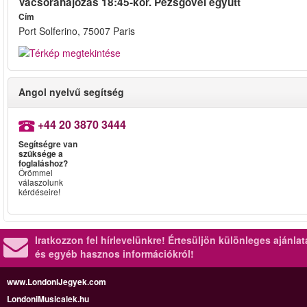
Vacsorahajózás 18:45-kor. Pezsgővel együtt
Cím
Port Solferino, 75007 Paris
Angol nyelvű segítség
+44 20 3870 3444
Segítségre van
szüksége a
foglaláshoz?
Örömmel
válaszolunk
kérdéseire!
Iratkozzon fel hírlevelünkre!
Értesüljön különleges ajánla
és egyéb hasznos információkról!
www.LondoniJegyek.com
LondoniMusicalek.hu