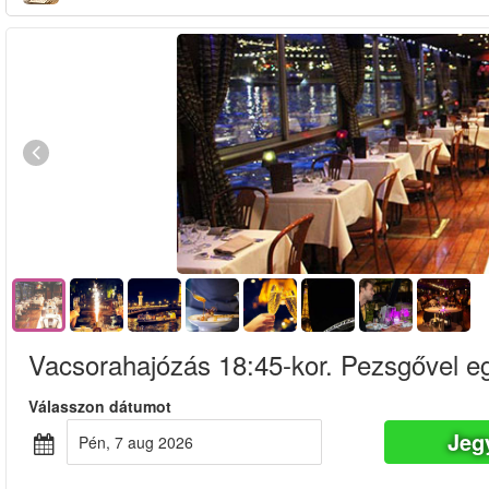
Vacsorahajózás 18:45-kor. Pezsgővel eg
Válasszon dátumot
Jeg
pén, 7 aug 2026