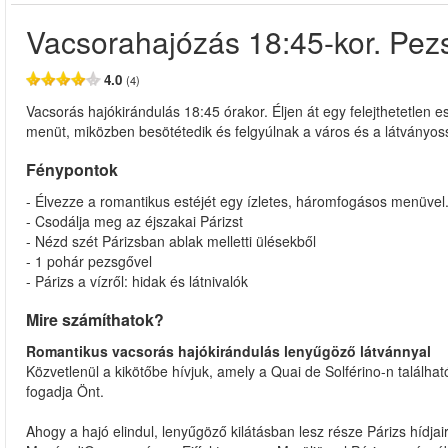
Vacsorahajózás 18:45-kor. Pezs
4.0
(4)
Vacsorás hajókirándulás 18:45 órakor. Éljen át egy felejthetetlen 
menüt, miközben besötétedik és felgyúlnak a város és a látványoss
Fénypontok
- Élvezze a romantikus estéjét egy ízletes, háromfogásos menüvel
- Csodálja meg az éjszakai Párizst
- Nézd szét Párizsban ablak melletti ülésekből
- 1 pohár pezsgővel
- Párizs a vízről: hidak és látnivalók
Mire számíthatok?
Romantikus vacsorás hajókirándulás lenyűgöző látvánnyal
Közvetlenül a kikötőbe hívjuk, amely a Quai de Solférino-n találha
fogadja Önt.
Ahogy a hajó elindul, lenyűgöző kilátásban lesz része Párizs hídja