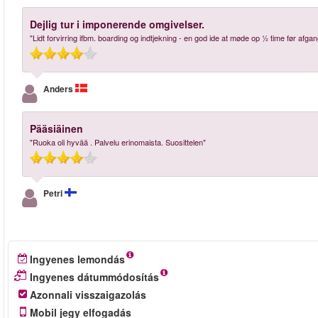
Dejlig tur i imponerende omgivelser.
"Lidt forvirring ifbm. boarding og indtjekning - en god ide at møde op ½ time før afgan
Anders
Pääsiäinen
"Ruoka oli hyvää . Palvelu erinomaista. Suosittelen"
Petri
Ingyenes lemondás
Ingyenes dátummódosítás
Azonnali visszaigazolás
Mobil jegy elfogadás