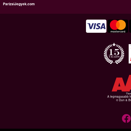
ParizsiJegyek.com
A legmagasabb hi
© Dun & Br