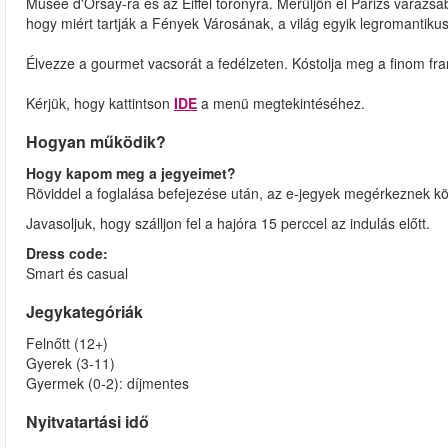
Musée d'Orsay-ra és az Eiffel toronyra. Merüljön el Párizs varázs
hogy miért tartják a Fények Városának, a világ egyik legromantiku
Élvezze a gourmet vacsorát a fedélzeten. Kóstolja meg a finom fr
Kérjük, hogy kattintson
IDE
a menü megtekintéséhez.
Hogyan működik?
Hogy kapom meg a jegyeimet?
Röviddel a foglalása befejezése után, az e-jegyek megérkeznek kö
Javasoljuk, hogy szálljon fel a hajóra 15 perccel az indulás előtt.
Dress code:
Smart és casual
Jegykategóriák
Felnőtt (12+)
Gyerek (3-11)
Gyermek (0-2): díjmentes
Nyitvatartási idő