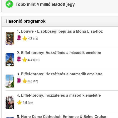
Több mint 4 millió eladott jegy
Hasonló programok
1.
Louvre - Elsőbbségi bejutás a Mona Lisa-hoz
4.7
(12)
2.
Eiffel-torony: Aozzáférés a második emeletre
4.4
(264)
3.
Eiffel-torony: Hozzáférés a harmadik emeletre
4.6
(75)
4.
Eiffel-torony: hozzáférés a második emeletre
4.5
(28)
5.
Notre Dame Cathedral: Entrance & Seine Cruise