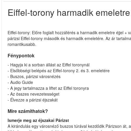
Eiffel-torony harmadik emeletre é
Eiffel-torony: Előre foglalt hozzáférés a harmadik emeletre éjjel + v
párizsi Eiffel-torony második és harmadik emeletére. Az ár tartalm
romantikusabb.
Fénypontok
- Hagyja ki a sorban állást az Eiffel toronynál
- Elsőbbségi belépés az Eiffel-torony 2. és 3. emeletére
- Buszos, párizsi városnézés
- Audio Guide
- A jegy tartalmazza a liftet az Eiffel toronyra
- Az összes nevezetességet
- Élvezze a párizsi éjszakát
Mire számíthatok?
Ismerje meg az éjszakai Párizst
A kirándulás egy városnéző buszos túrával kezdődik Párizson át, am