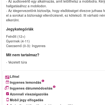
- Az audioveérlő egy alkalmazás, amit letölthetsz a mobilodra. Kérj
hallgatásához a mobilodon.
- Az idegenvezetőnk biztosítja, hogy elsőbbséget élvezve juthass f
el a sorokat a biztonsági ellenőrzésnél, ez kötelező. Itt várható né
elkerülni.
Jegykategóriák
Felnőtt (12+)
Gyermek (4-11)
Csecsemő (0-3): Ingyenes
Mit nem tartalmaz?
- Vezetett túra
Lifttel
Ingyenes lemondás
Ingyenes dátummódosítás
Azonnali visszaigazolás
Mobil jegy elfogadás