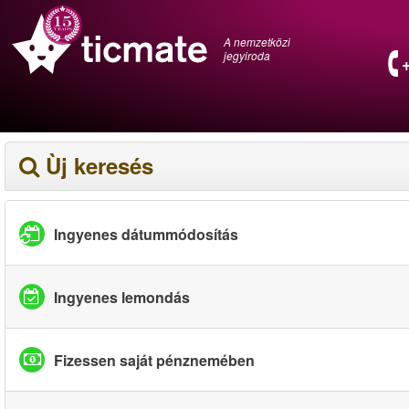
A nemzetközi
jegyiroda
Ùj keresés
Ingyenes dátummódosítás
Ingyenes lemondás
Fizessen saját pénznemében