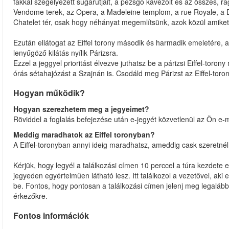
fákkal szegélyezett sugárútjait, a pezsgő kávézóit és az összes, r
Vendome terek, az Opera, a Madeleine templom, a rue Royale, a D
Chatelet tér, csak hogy néhányat megemlítsünk, azok közül amiket b
Ezután ellátogat az Eiffel torony második és harmadik emeletére,
lenyűgöző kilátás nyílik Párizsra.
Ezzel a jeggyel prioritást élvezve juthatsz be a párizsi Eiffel-tor
órás sétahajózást a Szajnán is. Csodáld meg Párizst az Eiffel-toron
Hogyan működik?
Hogyan szerezhetem meg a jegyeimet?
Röviddel a foglalás befejezése után e-jegyét közvetlenül az Ön e-m
Meddig maradhatok az Eiffel toronyban?
A Eiffel-toronyban annyi ideig maradhatsz, ameddig cask szeretnél
Kérjük, hogy legyél a találkozási címen 10 perccel a túra kezdete el
jegyeden egyértelműen látható lesz. Itt találkozol a vezetővel, aki 
be. Fontos, hogy pontosan a találkozási címen jelenj meg legalább
érkezőkre.
Fontos információk