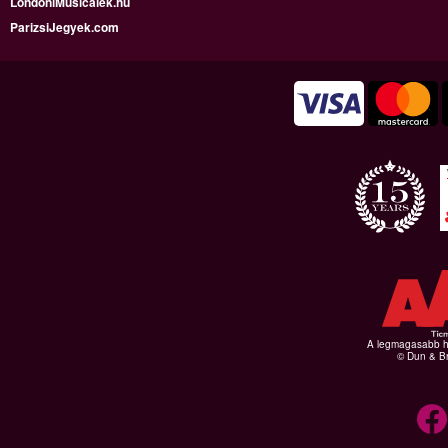
LondoniMusicalek.hu
ParizsiJegyek.com
A legmagasabb hi
© Dun & Br