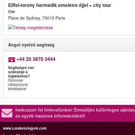
Eiffel-torony harmadik emeletre éjjel + city tour
Cím
Place de Sydney, 75015 Paris
Angol nyelvű segítség
+44 20 3870 3444
Segítségre van
szüksége a
foglaláshoz?
Örömmel
válaszolunk
kérdéseire!
Iratkozzon fel hírlevelünkre!
Értesüljön különleges ajánla
és egyéb hasznos információkról!
www.LondoniJegyek.com