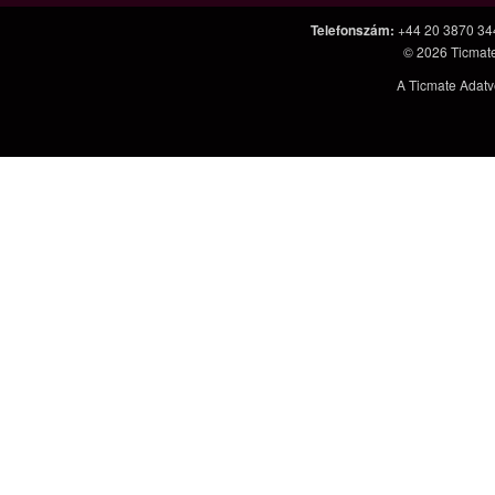
Telefonszám
:
+44 20 3870 34
© 2026
Ticmat
A Ticmate Adatv