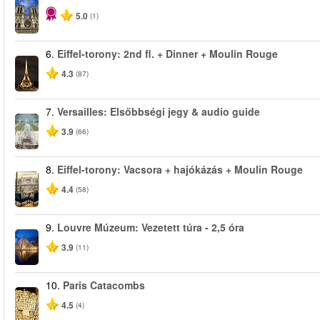
5.0
(1)
6.
Eiffel-torony: 2nd fl. + Dinner + Moulin Rouge
4.3
(87)
7.
Versailles: Elsőbbségi jegy & audio guide
3.9
(66)
8.
Eiffel-torony: Vacsora + hajókázás + Moulin Rouge
4.4
(58)
9.
Louvre Múzeum: Vezetett túra - 2,5 óra
3.9
(11)
10.
Paris Catacombs
4.5
(4)