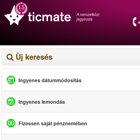
A nemzetközi
jegyiroda
Ùj keresés
Ingyenes dátummódosítás
Ingyenes lemondás
Fizessen saját pénznemében