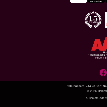
A legmagasabb hi
© Dun & Br
Telefonszám
:
+44 20 3870 34
© 2026
Ticmat
A Ticmate Adatv