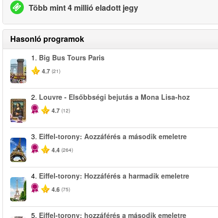
Több mint 4 millió eladott jegy
Hasonló programok
1.
Big Bus Tours Paris
4.7
(21)
2.
Louvre - Elsőbbségi bejutás a Mona Lisa-hoz
4.7
(12)
3.
Eiffel-torony: Aozzáférés a második emeletre
4.4
(264)
4.
Eiffel-torony: Hozzáférés a harmadik emeletre
4.6
(75)
5.
Eiffel-torony: hozzáférés a második emeletre