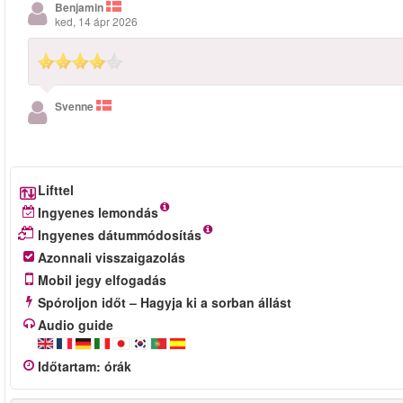
Benjamin
ked, 14 ápr 2026
Svenne
Lifttel
Ingyenes lemondás
Ingyenes dátummódosítás
Azonnali visszaigazolás
Mobil jegy elfogadás
Spóroljon időt – Hagyja ki a sorban állást
Audio guide
Időtartam
:
órák