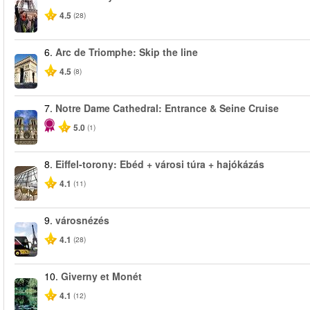
4.5
(28)
6.
Arc de Triomphe: Skip the line
4.5
(8)
7.
Notre Dame Cathedral: Entrance & Seine Cruise
5.0
(1)
8.
Eiffel-torony: Ebéd + városi túra + hajókázás
4.1
(11)
9.
városnézés
4.1
(28)
10.
Giverny et Monét
4.1
(12)