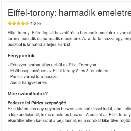
Eiffel-torony: harmadik emeletre
4.5
(4)
Eiffel-torony: Előre foglalt hozzáférés a harmadik emeletre + városi t
torony második és harmadik emeletére. Az ár tartalmazza egy lenyű
buszból is láthatod a teljes Párizst
Fénypontok
- Érkezzen sorbanállás nélkül az Eiffel Toronyba
- Elsőbbségi belépés az Eiffel-torony 2. és 3. emeletére
- Párizsi városi túra busszal
- Audió hangvezérlés
Mire számíthatok?
Fedezze fel Párizs szépségét!
Ez a kirándulás egy egyórás buszos városnézéssel indul, ahol felf
a légkondícionált, luxus emeletes buszon. A buszút az Eiffel-torony
elkerülhetetlen káosszal a bejutásnál, és a sorokat kikerülve rögt