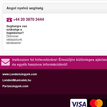
Angol nyelvű segítség
+44 20 3870 3444
Segítségre van
szüksége a
foglaláshoz?
Örömmel
válaszolunk
kérdéseire!
Iratkozzon fel hírlevelünkre!
Értesüljön különleges ajánla
és egyéb hasznos információkról!
www.LondoniJegyek.com
LondoniMusicalek.hu
ParizsiJegyek.com