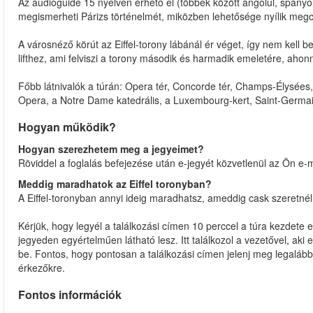
Az audioguide 15 nyelven érhető el (többek között angolul, spanyolu
megismerheti Párizs történelmét, miközben lehetősége nyílik megcsod
A városnéző körút az Eiffel-torony lábánál ér véget, így nem kell b
lifthez, ami felviszi a torony második és harmadik emeletére, ahon
Főbb látnivalók a túrán: Opera tér, Concorde tér, Champs-Élysées, D
Opera, a Notre Dame katedrális, a Luxembourg-kert, Saint-Germain
Hogyan működik?
Hogyan szerezhetem meg a jegyeimet?
Röviddel a foglalás befejezése után e-jegyét közvetlenül az Ön e-m
Meddig maradhatok az Eiffel toronyban?
A Eiffel-toronyban annyi ideig maradhatsz, ameddig cask szeretnél
Kérjük, hogy legyél a találkozási címen 10 perccel a túra kezdete el
jegyeden egyértelműen látható lesz. Itt találkozol a vezetővel, aki 
be. Fontos, hogy pontosan a találkozási címen jelenj meg legalább
érkezőkre.
Fontos információk