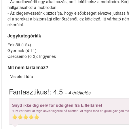
- Az audioveérlő egy alkalmazás, amit letölthetsz a mobilodra. Kérj
hallgatásához a mobilodon.
- Az idegenvezetőnk biztosítja, hogy elsőbbséget élvezve juthass f
el a sorokat a biztonsági ellenőrzésnél, ez kötelező. Itt várható né
elkerülni.
Jegykategóriák
Felnőtt (12+)
Gyermek (4-11)
Csecsemő (0-3): Ingyenes
Mit nem tartalmaz?
- Vezetett túra
Fantasztikus!:
4.5
– 4
értékelés
Snyd ikke dig selv for udsigten fra Eiffeltårnet
"Det var nemt at følge anvisningerne på billetten. At følges med en guide gav god meni