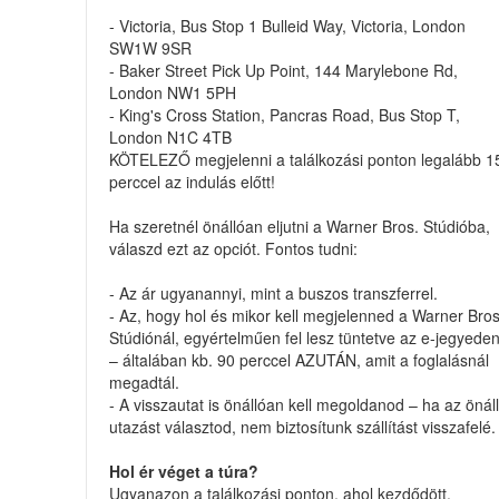
- Victoria, Bus Stop 1 Bulleid Way, Victoria, London
SW1W 9SR
- Baker Street Pick Up Point, 144 Marylebone Rd,
London NW1 5PH
- King's Cross Station, Pancras Road, Bus Stop T,
London N1C 4TB
KÖTELEZŐ megjelenni a találkozási ponton legalább 1
perccel az indulás előtt!
Ha szeretnél önállóan eljutni a Warner Bros. Stúdióba,
válaszd ezt az opciót. Fontos tudni:
- Az ár ugyanannyi, mint a buszos transzferrel.
- Az, hogy hol és mikor kell megjelenned a Warner Bros
Stúdiónál, egyértelműen fel lesz tüntetve az e-jegyede
– általában kb. 90 perccel AZUTÁN, amit a foglalásnál
megadtál.
- A visszautat is önállóan kell megoldanod – ha az önál
utazást választod, nem biztosítunk szállítást visszafelé.
Hol ér véget a túra?
Ugyanazon a találkozási ponton, ahol kezdődött.