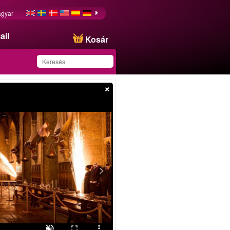
gyar
ail
Kosár
×
Ezt az ajánlatot
sikeresen mentette a
kedvencei közé!