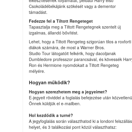
elkészítésének folyamatát, például Harry első
Csokoládébékájánk szökését vagy a dementor
támadást.
Fedezze fel a Tiltott Rengeteget
Tapasztalja meg a Tiltott Rengetegnek szentelt új
izgalmas, állandó bővítést.
Lehet, hogy a Tiltott Rengeteg szigorúan tilos a roxforti
diákok számára, de most a Warner Bros.
Studio Tour látogatóit felkérik, hogy dacoljanak
Dumbledore professzor parancsával, és kövessék Harr
Ron és Hermione nyomdokait a Tiltott Rengeteg
mélyére.
Hogyan működik?
Hogyan szerezhetem meg a jegyeimet?
E-jegyeit röviddel a foglalás befejezése után közvetlenü
Önnek küldjük el e-mailben.
Hol kezdődik a turné?
A jegyfoglalás során választhatod ki a londoni felszállás
helyet, és 3 találkozási pont közül választhatsz: