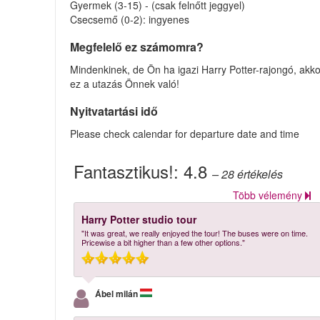
Gyermek (3-15) - (csak felnőtt jeggyel)
Csecsemő (0-2): ingyenes
Megfelelő ez számomra?
Mindenkinek, de Ön ha igazi Harry Potter-rajongó, akko
ez a utazás Önnek való!
Nyitvatartási idő
Please check calendar for departure date and time
Fantasztikus!:
4.8
– 28
értékelés
Több vélemény
Harry Potter studio tour
"It was great, we really enjoyed the tour! The buses were on time.
Pricewise a bit higher than a few other options."
Ábel milán