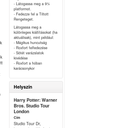
- Látogassa meg a 9¾
platformot.
- Fedezze fel a Tiltott
Rengeteget.
Látogassa meg a
különleges kiállításokat (ha
aktuálisak), mint például:
ek
- Mágikus huncutság
- Roxfort felfedezése
- Sötét varázslatok
nk
kivédése
tt
- Roxfort a hóban
karácsonykor
t
Helyszín
n
Harry Potter: Warner
Bros. Studio Tour
London
Cím
Studio Tour Dr,