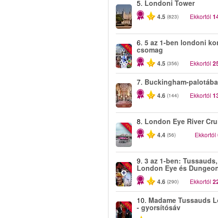
5.
Londoni Tower
4.5
Ekkortól
1
(823)
6.
5 az 1-ben londoni ko
-60%
csomag
4.5
Ekkortól
2
(356)
7.
Buckingham-palotába
4.6
Ekkortól
1
(144)
8.
London Eye River Cru
-10%
4.4
Ekkortól
(56)
9.
3 az 1-ben: Tussauds,
-30%
London Eye és Dungeo
4.6
Ekkortól
2
(290)
10.
Madame Tussauds 
-25%
- gyorsítósáv