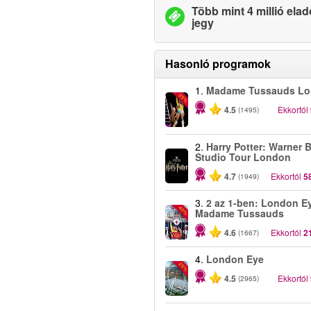
Több mint 4 millió elad
jegy
Hasonló programok
1.
Madame Tussauds L
-25%
4.5
Ekkortól
(1495)
2.
Harry Potter: Warner B
Studio Tour London
4.7
Ekkortól
5
(1949)
3.
2 az 1-ben: London E
-40%
Madame Tussauds
4.6
Ekkortól
2
(1667)
4.
London Eye
-25%
4.5
Ekkortól
(2965)