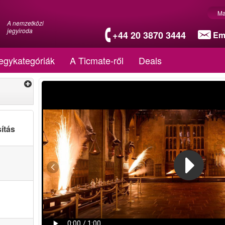
Ma
A nemzetközi
jegyiroda
+44 20 3870 3444
Em
egykategóriák
A Ticmate-ről
Deals
ítás