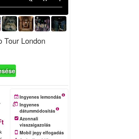
io Tour London
esése
.
Ingyenes lemondás
Ingyenes
dátummódosítás
Azonnali
Ft
visszaigazolás
k
Mobil jegy elfogadás
y