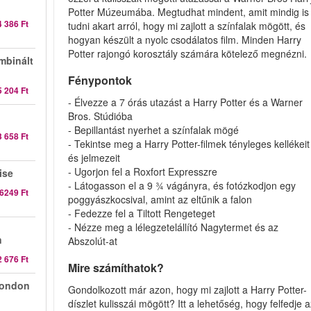
Potter Múzeumába. Megtudhat mindent, amit mindig is
4 386 Ft
tudni akart arról, hogy mi zajlott a színfalak mögött, és
hogyan készült a nyolc csodálatos film. Minden Harry
Potter rajongó korosztály számára kötelező megnézni.
mbinált
Fénypontok
5 204 Ft
- Élvezze a 7 órás utazást a Harry Potter és a Warner
Bros. Stúdióba
- Bepillantást nyerhet a színfalak mögé
3 658 Ft
- Tekintse meg a Harry Potter-filmek tényleges kellékeit
és jelmezeit
- Ugorjon fel a Roxfort Expresszre
ise
- Látogasson el a 9 ¾ vágányra, és fotózkodjon egy
6249 Ft
poggyászkocsival, amint az eltűnik a falon
- Fedezze fel a Tiltott Rengeteget
- Nézze meg a lélegzetelállító Nagytermet és az
n
Abszolút-at
2 676 Ft
Mire számíthatok?
London
Gondolkozott már azon, hogy mi zajlott a Harry Potter-
díszlet kulisszái mögött? Itt a lehetőség, hogy felfedje 