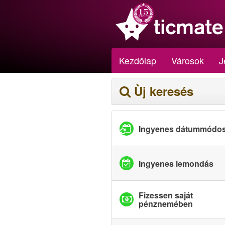
Kezdőlap
Városok
J
Ùj keresés
Ingyenes dátummódos
Ingyenes lemondás
Fizessen saját
pénznemében