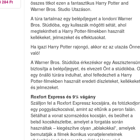
3 284 Ft
összes titkot ezen a fantasztikus Harry Potter and
Warner Bros. Studio Utazáson.
A túra tartalmaz egy belépőjegyet a londoni Warner
Bros. Stúdióba, egy kulisszák mögötti sétát, ahol
megtekintheti a Harry Potter-filmekben használt
kellékeket, jelmezeket és effektusokat.
Ha igazi Harry Potter rajongó, akkor ez az utazás Önn
való!
A Warner Bros. Stúdióba érkezéskor egy Asszisztensü
biztosítja a belépőjegyet, és elvezeti Önt a stúdiókba. O
egy önálló túrára indulhat, ahol felfedezheti a Harry
Potter-filmekben használt eredeti díszleteket, kellékeke
és jelmezeket.
Roxfort Express és 9¾ vágány
Szálljon fel a Roxfort Expressz kocsijára, és fotózkodjo
egy poggyászkocsival, amint az eltűnik a peron falán.
Sétálhat a vonat szomszédos kocsiján, és beülhet a
belső kocsikészletbe, amelyet a forgatás során
használtak – kiegészítve olyan „ablakokkal”, amelyek
bemutatják a filmek ikonikus vonatjeleneteinek