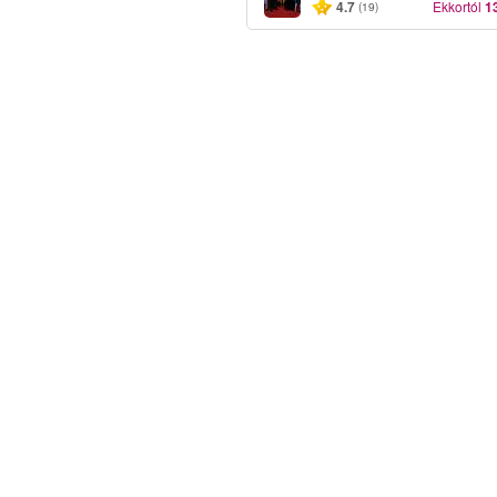
4.7
Ekkortól
1
(19)