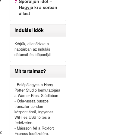
Spóroljon időt –
Hagyja ki a sorban
állást
Indulási idők
Kérjük, ellenőrizze a
naptárban az indulás
dátumát és időpontját
Mit tartalmaz?
- Belépőjegyek a Harry
Potter Stúdió bemutatójára
a Warner Bros. Stúdióban
- Oda-vissza buszos
transzfer London
központjából, ingyenes
WiFi és USB töltés a
fedélzeten.
- Másszon fel a Roxfort
az
Express fedélzetére.