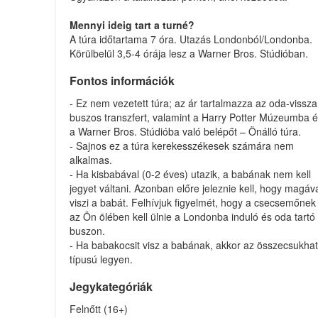
Mennyi ideig tart a turné?
A túra időtartama 7 óra. Utazás Londonból/Londonba.
Körülbelül 3,5-4 órája lesz a Warner Bros. Stúdióban.
Fontos információk
- Ez nem vezetett túra; az ár tartalmazza az oda-vissza
buszos transzfert, valamint a Harry Potter Múzeumba 
a Warner Bros. Stúdióba való belépőt – Önálló túra.
- Sajnos ez a túra kerekesszékesek számára nem
alkalmas.
- Ha kisbabával (0-2 éves) utazik, a babának nem kell
jegyet váltani. Azonban előre jeleznie kell, hogy magáv
viszi a babát. Felhívjuk figyelmét, hogy a csecsemőnek
az Ön ölében kell ülnie a Londonba induló és oda tartó
buszon.
- Ha babakocsit visz a babának, akkor az összecsukha
típusú legyen.
Jegykategóriák
Felnőtt (16+)