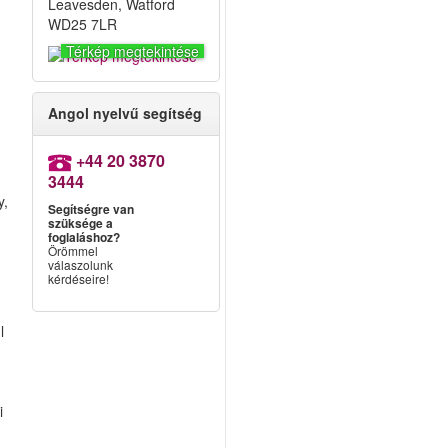
Leavesden, Watford
WD25 7LR
Térkép megtekintése
Angol nyelvű segítség
+44 20 3870
3444
y,
Segítségre van
szüksége a
foglaláshoz?
Örömmel
válaszolunk
kérdéseire!
l
i