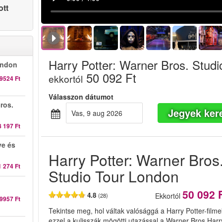
ott
Harry Potter: Warner Bros. Stud
ondon
50 092 Ft
ekkortól
9524 Ft
Válasszon dátumot
ros.
Jegyek ker
vas, 9 aug 2026
8 197 Ft
ye és
Harry Potter: Warner Bros
1 274 Ft
Studio Tour London
50 092 
4.8
Ekkortól
(28)
9957 Ft
Tekintse meg, hol váltak valósággá a Harry Potter-filme
ezzel a kulisszák mögötti utazással a Warner Bros Harr