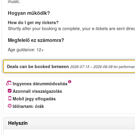
music.
Hogyan működik?
How do I get my tickets?
Shortly after your booking is complete, your e-tickets are sent dire
Megfelelő ez számomra?
Age guidance: 12+
Deals can be booked between
for performa
2026-07-15
– 2026-08-08
Ingyenes dátummódosítás
Azonnali visszaigazolás
Mobil jegy elfogadás
Időtartam
:
órák
Helyszín