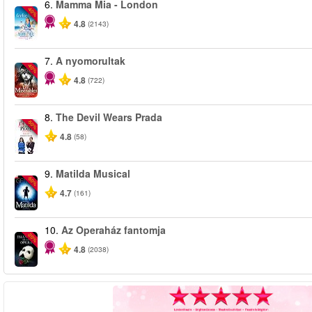
6.
Mamma Mia - London
-40%
4.8
(2143)
7.
A nyomorultak
-40%
4.8
(722)
8.
The Devil Wears Prada
-50%
4.8
(58)
9.
Matilda Musical
-50%
4.7
(161)
10.
Az Operaház fantomja
-20%
4.8
(2038)