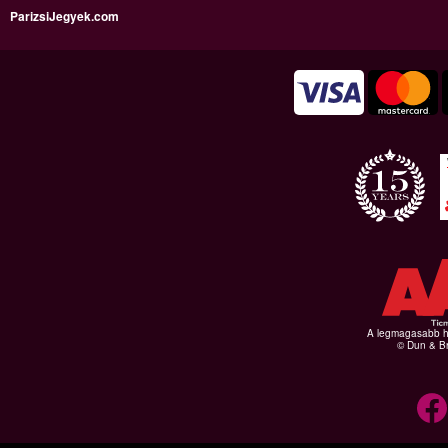
ParizsiJegyek.com
A legmagasabb hi
© Dun & Br