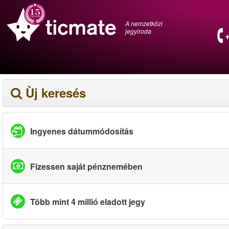
A nemzetközi
jegyiroda
Ùj keresés
Ingyenes dátummódosítás
Fizessen saját pénznemében
Több mint 4 millió eladott jegy