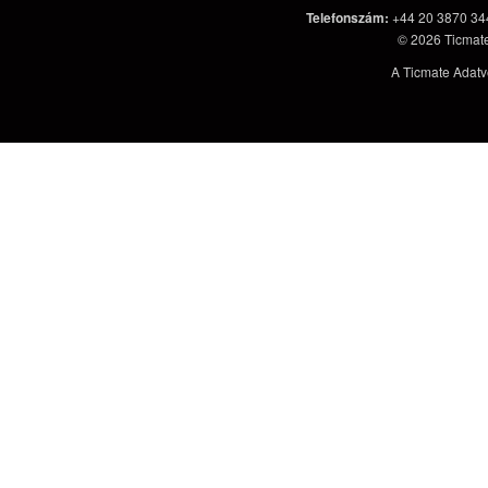
Telefonszám
:
+44 20 3870 34
© 2026
Ticmat
A Ticmate Adatv