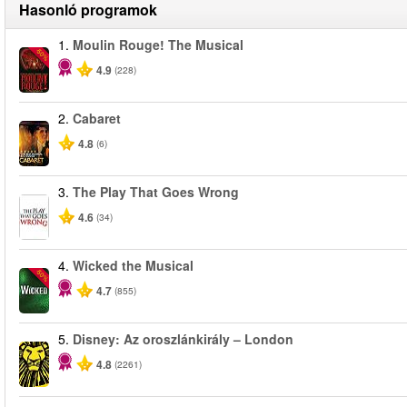
Hasonló programok
1.
Moulin Rouge! The Musical
-50%
4.9
(228)
2.
Cabaret
4.8
(6)
3.
The Play That Goes Wrong
4.6
(34)
4.
Wicked the Musical
-50%
4.7
(855)
5.
Disney: Az oroszlánkirály – London
4.8
(2261)