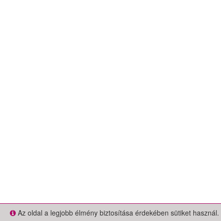
Az oldal a legjobb élmény biztosítása érdekében sütiket használ