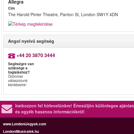
Allegra
Cím
The Harold Pinter Theatre, Panton St, London SW1Y 4DN
Angol nyelvű segítség
+44 20 3870 3444
Segítségre van
szüksége a
foglaláshoz?
Örömmel
válaszolunk
kérdéseire!
Iratkozzon fel hírlevelünkre!
Értesüljön különleges ajánla
és egyéb hasznos információkról!
www.LondoniJegyek.com
LondoniMusicalek.hu