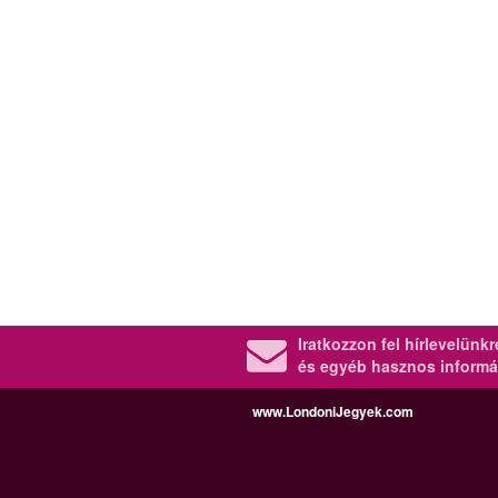
Iratkozzon fel hírlevelünk
és egyéb hasznos informá
www.LondoniJegyek.com