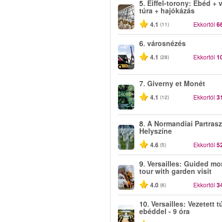
5.
Eiffel-torony: Ebéd + 
túra + hajókázás
4.1
Ekkortól
6
(11)
6.
városnézés
4.1
Ekkortól
1
(28)
7.
Giverny et Monét
4.1
Ekkortól
3
(12)
8.
A Normandiai Partrasz
Helyszíne
4.6
Ekkortól
5
(5)
9.
Versailles: Guided mo
tour with garden visit
4.0
Ekkortól
3
(6)
10.
Versailles: Vezetett t
ebéddel - 9 óra