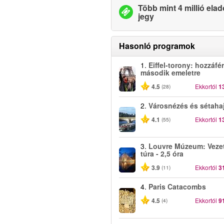
Több mint 4 millió elad
jegy
Hasonló programok
1.
Eiffel-torony: hozzáfé
második emeletre
4.5
Ekkortól
1
(28)
2.
Városnézés és sétaha
4.1
Ekkortól
1
(55)
3.
Louvre Múzeum: Vezet
túra - 2,5 óra
3.9
Ekkortól
3
(11)
4.
Paris Catacombs
4.5
Ekkortól
9
(4)