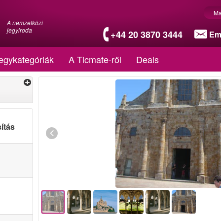
Ma
A nemzetközi
jegyiroda
+44 20 3870 3444
Em
egykategóriák
A Ticmate-ről
Deals
ítás