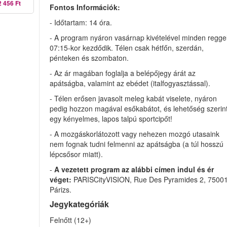
2 456 Ft
Fontos Információk:
- Időtartam: 14 óra.
- A program nyáron vasárnap kivételével minden regge
07:15-kor kezdődik. Télen csak hétfőn, szerdán,
pénteken és szombaton.
- Az ár magában foglalja a belépőjegy árát az
apátságba, valamint az ebédet (italfogyasztással).
- Télen erősen javasolt meleg kabát viselete, nyáron
pedig hozzon magával esőkabátot, és lehetőség szerin
egy kényelmes, lapos talpú sportcipőt!
- A mozgáskorlátozott vagy nehezen mozgó utasaink
nem fognak tudni felmenni az apátságba (a túl hosszú
lépcsősor miatt).
-
A vezetett program az alábbi címen indul és ér
véget:
PARISCityVISION
, Rue Des Pyramides 2, 7500
Párizs.
Jegykategóriák
Felnőtt (12+)