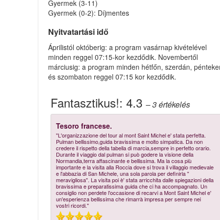
Gyermek (3-11)
Gyermek (0-2): Díjmentes
Nyitvatartási idő
Áprilistól októberig: a program vasárnap kivételével
minden reggel 07:15-kor kezdődik. Novembertől
márciusig: a program minden hétfőn, szerdán, pénteke
és szombaton reggel 07:15 kor kezdődik.
Fantasztikus!:
4.3
– 3
értékelés
Tesoro francese.
"L'organizzazione del tour al mont Saint Michel e' stata perfetta.
Pulman bellissimo,guida bravissima e molto simpatica. Da non
credere il rispetto della tabella di marcia,sempre in perfetto orario.
Durante il viaggio dal pulman si può godere la visione della
Normandia,terra affascinante e bellissima. Ma la cosa più
importante e la visita alla Roccia dove si trova il villaggio medievale
e l'abbazia di San Michele, una sola parola per definirla "
meravigliosa". La visita poi è' stata arricchita dalle spiegazioni della
bravissima e preparatissima guida che ci ha accompagnato. Un
consiglio non perdete l'occasione di recarvi a Mont Saint Michel e'
un'esperienza bellissima che rimarrà impresa per sempre nei
vostri ricordi."