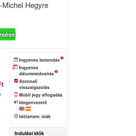
t-Michel Hegyre
esése
Ingyenes lemondás
Ingyenes
e
dátummódosítás
Azonnali
Ft
visszaigazolás
n
Mobil jegy elfogadás
Idegenvezető
Időtartam
:
órák
Indulási idők