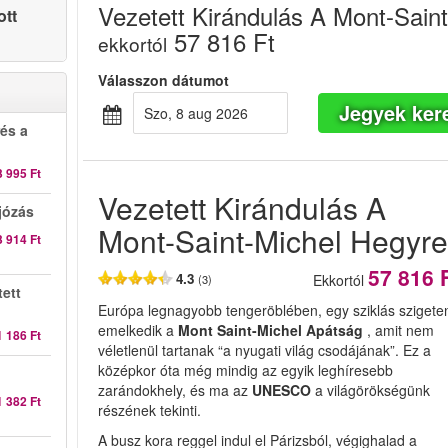
Vezetett Kirándulás A Mont-Sain
ott
57 816 Ft
ekkortól
Válasszon dátumot
Jegyek ker
szo, 8 aug 2026
rés a
3 995 Ft
Vezetett Kirándulás A
józás
Mont-Saint-Michel Hegyr
3 914 Ft
57 816 
4.3
Ekkortól
(3)
ett
Európa legnagyobb tengeröblében, egy sziklás szigete
emelkedik a
Mont Saint-Michel Apátság
, amit nem
1 186 Ft
véletlenül tartanak “a nyugati világ csodájának”. Ez a
középkor óta még mindig az egyik leghíresebb
zarándokhely, és ma az
UNESCO
a
világörökségünk
1 382 Ft
részének tekinti.
A busz kora reggel indul el Párizsból, végighalad a