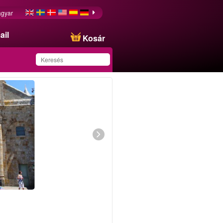
gyar
ail
Kosár
Ezt az ajánlatot
sikeresen mentette a
kedvencei közé!