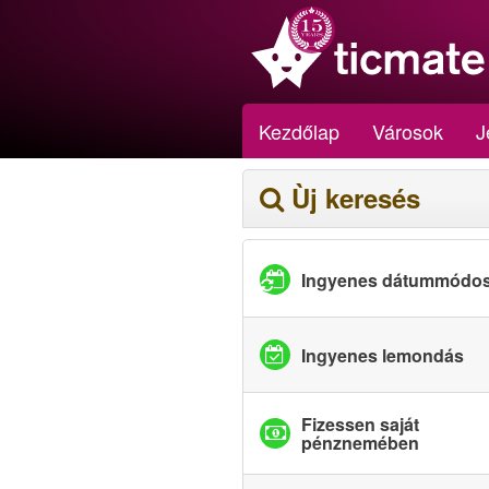
Kezdőlap
Városok
J
Ùj keresés
Ingyenes dátummódos
Ingyenes lemondás
Fizessen saját
pénznemében