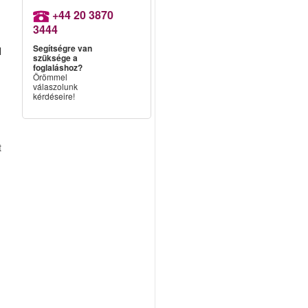
+44 20 3870
3444
Segítségre van
l
szüksége a
foglaláshoz?
Örömmel
válaszolunk
kérdéseire!
t
1