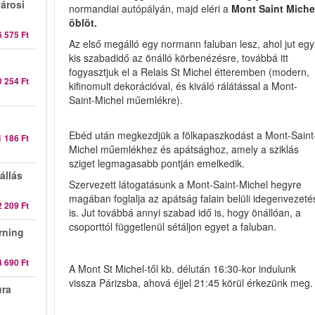
városi
normandiai autópályán, majd eléri a
Mont Saint Miche
öblöt.
6 575 Ft
Az első megálló egy normann faluban lesz, ahol jut egy
kis szabadidő az önálló körbenézésre, továbbá itt
fogyasztjuk el a Relais St Michel étteremben (modern,
0 254 Ft
kifinomult dekorációval, és kiváló rálátással a Mont-
Saint-Michel műemlékre).
Ebéd után megkezdjük a fölkapaszkodást a Mont-Saint
1 186 Ft
Michel műemlékhez és apátsághoz, amely a sziklás
sziget legmagasabb pontján emelkedik.
állás
Szervezett látogatásunk a Mont-Saint-Michel hegyre
magában foglalja az apátság falain belüli idegenvezeté
2 209 Ft
is. Jut továbbá annyi szabad idő is, hogy önállóan, a
csoporttól függetlenül sétáljon egyet a faluban.
rning
4 690 Ft
A Mont St Michel-től kb. délután 16:30-kor indulunk
vissza Párizsba, ahová éjjel 21:45 körül érkezünk meg.
úra