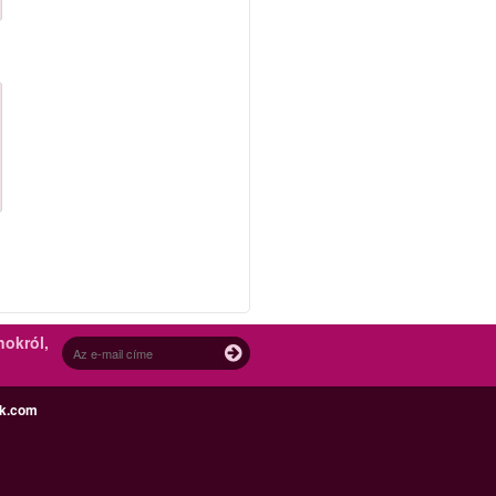
nokról,
ek.com