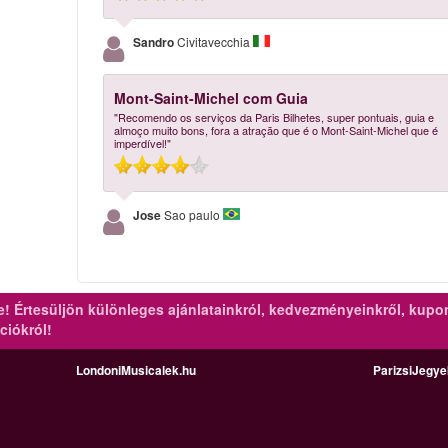
Sandro
Civitavecchia
Mont-Saint-Michel com Guia
"Recomendo os serviços da Paris Bilhetes, super pontuais, guia e
almoço muito bons, fora a atração que é o Mont-Saint-Michel que é
imperdível!"
Jose
Sao paulo
re!
Értesüljön különleges ajánlatainkról, kedvezményeinkről, kupo
ciókról!
LondoniMusicalek.hu
ParizsiJegy