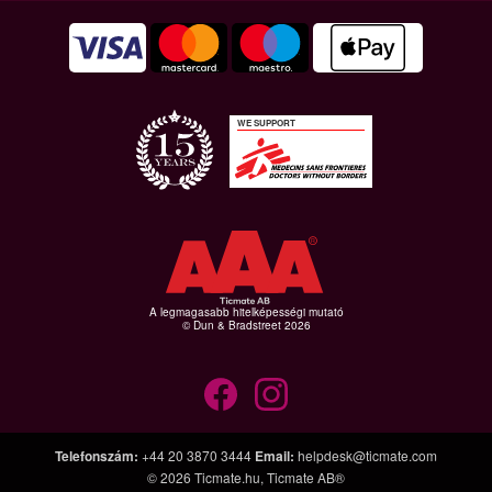
WE SUPPORT
A legmagasabb hitelképességi mutató
© Dun & Bradstreet 2026
Telefonszám
:
+44 20 3870 3444
Email
:
helpdesk@ticmate.com
© 2026
Ticmate.hu
,
Ticmate AB®