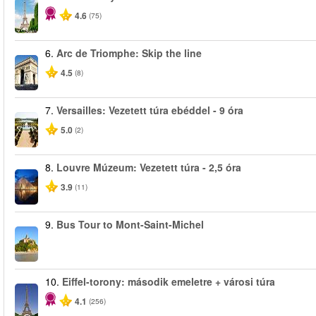
4.6
(75)
6.
Arc de Triomphe: Skip the line
4.5
(8)
7.
Versailles: Vezetett túra ebéddel - 9 óra
5.0
(2)
8.
Louvre Múzeum: Vezetett túra - 2,5 óra
3.9
(11)
9.
Bus Tour to Mont-Saint-Michel
10.
Eiffel-torony: második emeletre + városi túra
4.1
(256)