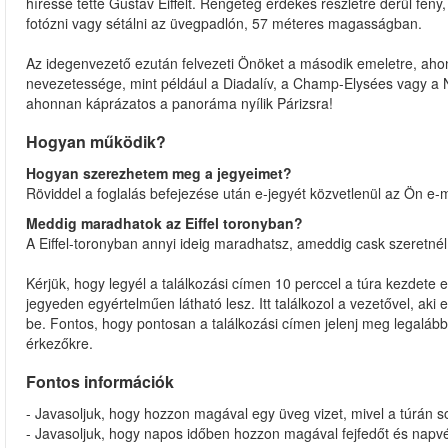
híressé tette Gustav Eiffelt. Rengeteg érdekes részletre derül fén
fotózni vagy sétálni az üvegpadlón, 57 méteres magasságban.
Az idegenvezető ezután felvezeti Önöket a második emeletre, ahon
nevezetessége, mint például a Diadalív, a Champ-Elysées vagy a No
ahonnan káprázatos a panoráma nyílik Párizsra!
Hogyan működik?
Hogyan szerezhetem meg a jegyeimet?
Röviddel a foglalás befejezése után e-jegyét közvetlenül az Ön e-m
Meddig maradhatok az Eiffel toronyban?
A Eiffel-toronyban annyi ideig maradhatsz, ameddig cask szeretnél
Kérjük, hogy legyél a találkozási címen 10 perccel a túra kezdete el
jegyeden egyértelműen látható lesz. Itt találkozol a vezetővel, aki 
be. Fontos, hogy pontosan a találkozási címen jelenj meg legalább
érkezőkre.
Fontos információk
- Javasoljuk, hogy hozzon magával egy üveg vizet, mivel a túrán 
- Javasoljuk, hogy napos időben hozzon magával fejfedőt és napv