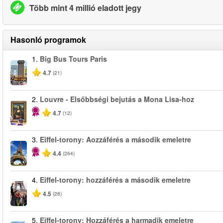
Több mint 4 millió eladott jegy
Hasonló programok
1.
Big Bus Tours Paris
4.7
(21)
2.
Louvre - Elsőbbségi bejutás a Mona Lisa-hoz
4.7
(12)
3.
Eiffel-torony: Aozzáférés a második emeletre
4.4
(264)
4.
Eiffel-torony: hozzáférés a második emeletre
4.5
(28)
5.
Eiffel-torony: Hozzáférés a harmadik emeletre