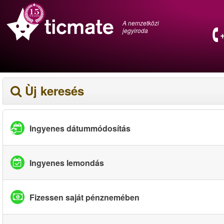
A nemzetközi
jegyiroda
Ùj keresés
Ingyenes dátummódosítás
Ingyenes lemondás
Fizessen saját pénznemében