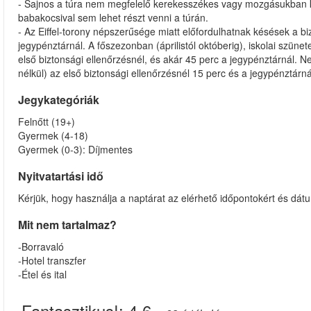
- Sajnos a túra nem megfelelő kerekesszékes vagy mozgásukban kor
babakocsival sem lehet részt venni a túrán.
- Az Eiffel-torony népszerűsége miatt előfordulhatnak késések a bi
jegypénztárnál. A főszezonban (áprilistól októberig), iskolai szüne
első biztonsági ellenőrzésnél, és akár 45 perc a jegypénztárnál. 
nélkül) az első biztonsági ellenőrzésnél 15 perc és a jegypénztárná
Jegykategóriák
Felnőtt (19+)
Gyermek (4-18)
Gyermek (0-3): Díjmentes
Nyitvatartási idő
Kérjük, hogy használja a naptárat az elérhető időpontokért és dát
Mit nem tartalmaz?
-Borravaló
-Hotel transzfer
-Étel és ital
Fantasztikus!:
4.6