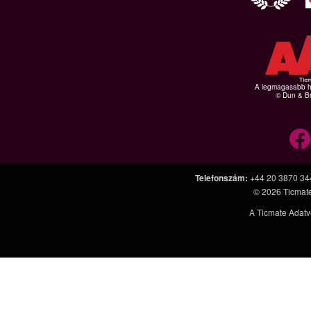
A legmagasabb hi
© Dun & Br
Telefonszám
:
+44 20 3870 34
© 2026
Ticmat
A Ticmate Adatv