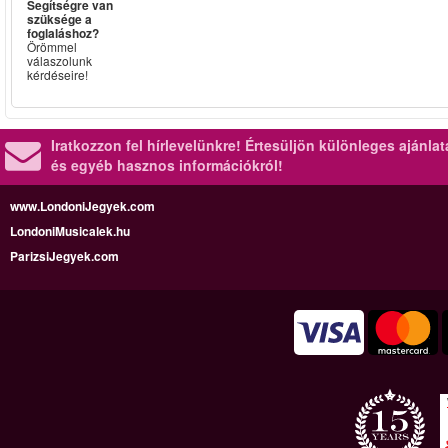
Segítségre van
szüksége a
foglaláshoz?
Örömmel
válaszolunk
kérdéseire!
Iratkozzon fel hírlevelünkre!
Értesüljön különleges ajánla
és egyéb hasznos információkról!
www.LondoniJegyek.com
LondoniMusicalek.hu
ParizsiJegyek.com