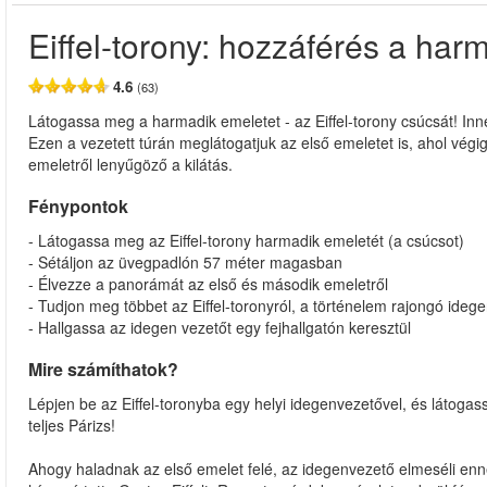
Eiffel-torony: hozzáférés a har
4.6
(63)
Látogassa meg a harmadik emeletet - az Eiffel-torony csúcsát! Inn
Ezen a vezetett túrán meglátogatjuk az első emeletet is, ahol vég
emeletről lenyűgöző a kilátás.
Fénypontok
- Látogassa meg az Eiffel-torony harmadik emeletét (a csúcsot)
- Sétáljon az üvegpadlón 57 méter magasban
- Élvezze a panorámát az első és második emeletről
- Tudjon meg többet az Eiffel-toronyról, a történelem rajongó ideg
- Hallgassa az idegen vezetőt egy fejhallgatón keresztül
Mire számíthatok?
Lépjen be az Eiffel-toronyba egy helyi idegenvezetővel, és látogas
teljes Párizs!
Ahogy haladnak az első emelet felé, az idegenvezető elmeséli enne