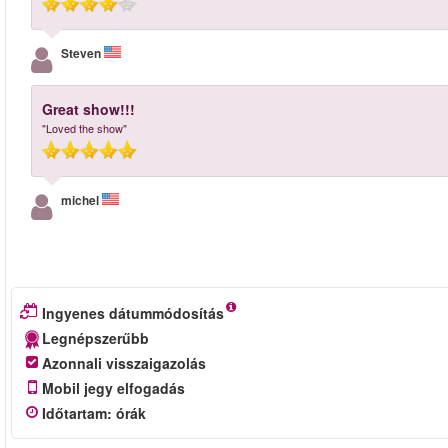
Steven
Great show!!!
"Loved the show"
michel
Ingyenes dátummódosítás
Legnépszerűbb
Azonnali visszaigazolás
Mobil jegy elfogadás
Időtartam
:
órák