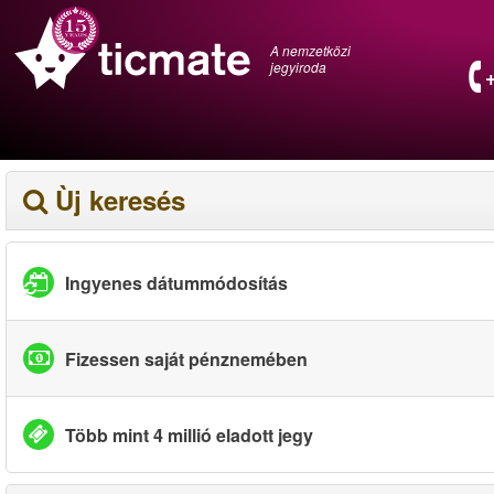
A nemzetközi
jegyiroda
Ùj keresés
Ingyenes dátummódosítás
Fizessen saját pénznemében
Több mint 4 millió eladott jegy