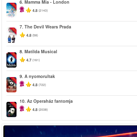
6.
Mamma Mia - London
-40%
4.8
(2143)
7.
The Devil Wears Prada
-50%
4.8
(58)
8.
Matilda Musical
-50%
4.7
(161)
9.
A nyomorultak
-40%
4.8
(722)
10.
Az Operaház fantomja
-20%
4.8
(2038)