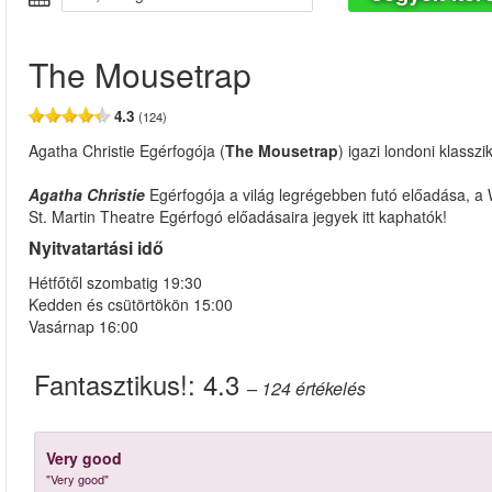
The Mousetrap
4.3
(124)
Agatha Christie Egérfogója (
The Mousetrap
) igazi londoni klassz
Agatha Christie
Egérfogója a világ legrégebben futó előadása, a
St. Martin Theatre Egérfogó előadásaira jegyek itt kaphatók!
Nyitvatartási idő
Hétfőtől szombatig 19:30
Kedden és csütörtökön 15:00
Vasárnap 16:00
Fantasztikus!:
4.3
– 124
értékelés
Very good
"Very good"