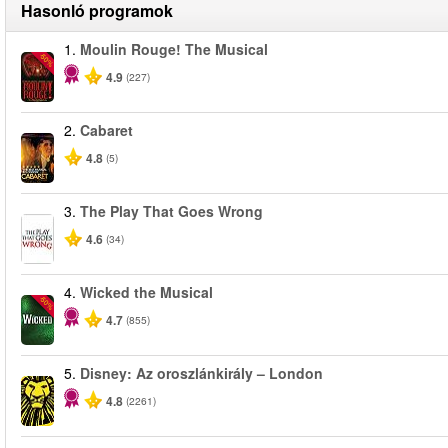
Hasonló programok
1.
Moulin Rouge! The Musical
-50%
4.9
(227)
2.
Cabaret
4.8
(5)
3.
The Play That Goes Wrong
4.6
(34)
4.
Wicked the Musical
-50%
4.7
(855)
5.
Disney: Az oroszlánkirály – London
4.8
(2261)