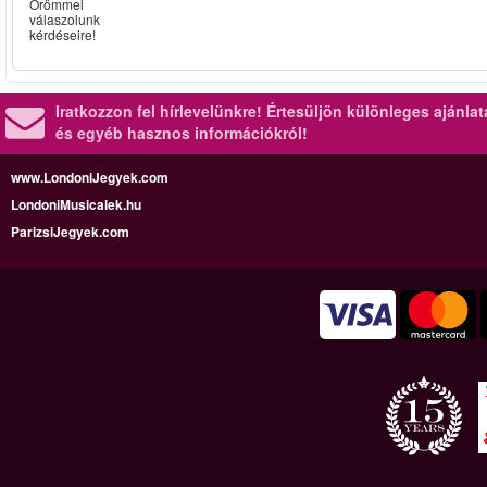
Örömmel
válaszolunk
kérdéseire!
Iratkozzon fel hírlevelünkre!
Értesüljön különleges ajánla
és egyéb hasznos információkról!
www.LondoniJegyek.com
LondoniMusicalek.hu
ParizsiJegyek.com