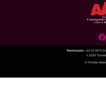
A legmagasabb hi
© Dun & Br
Telefonszám
:
+44 20 3870 34
© 2026
Ticmat
A Ticmate Adatv