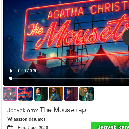
The Mousetrap
Jegyek erre
:
Válasszon dátumot
Jegyek ker
pén, 7 aug 2026