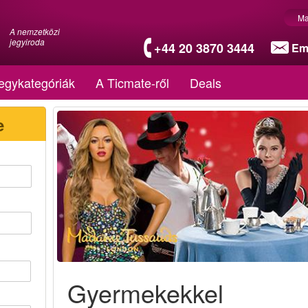
Ma
A nemzetközi
jegyiroda
+44 20 3870 3444
Em
egykategóriák
A Ticmate-ről
Deals
e
Gyermekekkel