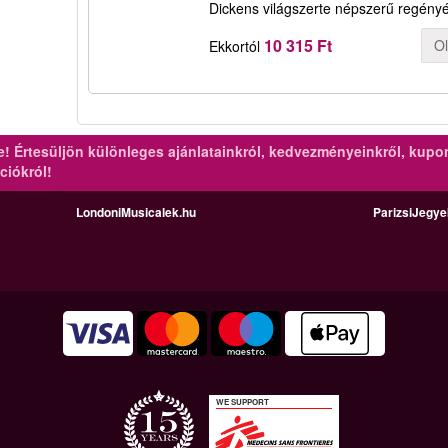
Dickens világszerte népszerű regényé
10 315 Ft
O
Ekkortól
re!
Értesüljön különleges ajánlatainkról, kedvezményeinkről, kupo
ciókról!
LondoniMusicalek.hu
ParizsiJegy
WE SUPPORT