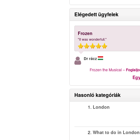
Elégedett ügyfelek
Frozen
"It was wonderfull."
Dr rácz
Frozen the Musical
–
Foglalj
Eg
Hasonló kategóriák
1.
London
2.
What to do in London