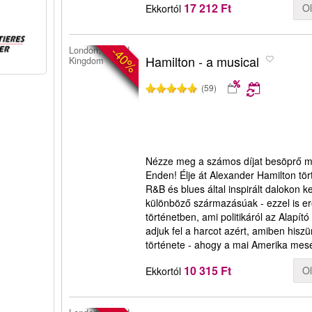
17 212 Ft
O
Ekkortól
-40%
London, United
Hamilton - a musical
Kingdom
(59)
Nézze meg a számos díjat besöprő mu
Enden! Élje át Alexander Hamilton tört
R&B és blues által inspirált dalokon 
különböző származásúak - ezzel is erő
történetben, ami politikáról az Alapító
adjuk fel a harcot azért, amiben hisz
története - ahogy a mai Amerika mesé
10 315 Ft
O
Ekkortól