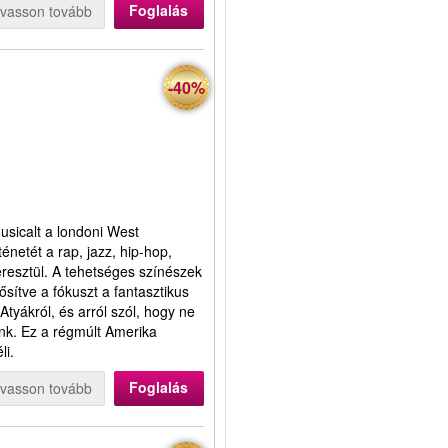
Foglalás
lvasson tovább
-40%
sicalt a londoni West
énetét a rap, jazz, hip-hop,
keresztül. A tehetséges színészek
sítve a fókuszt a fantasztikus
 Atyákról, és arról szól, hogy ne
ünk. Ez a régmúlt Amerika
li.
Foglalás
lvasson tovább