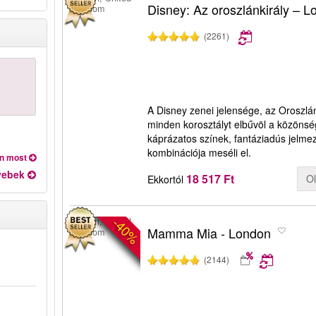
Disney: Az oroszlánkirály – 
Kingdom
(2261)
A Disney zenei jelensége, az Oroszlá
minden korosztályt elbűvöl a közönsé
káprázatos színek, fantáziadús jelm
kombinációja meséli el.
on most
yebek
18 517 Ft
O
Ekkortól
-40%
London, United
Mamma Mia - London
Kingdom
(2144)