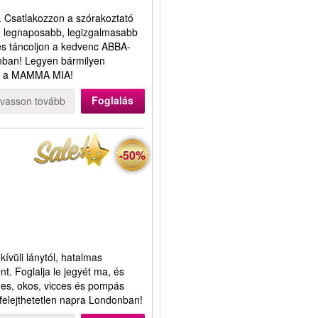
. Csatlakozzon a szórakoztató
 legnaposabb, legizgalmasabb
és táncoljon a kedvenc ABBA-
ban! Legyen bármilyen
esz a MAMMA MIA!
Foglalás
lvasson tovább
-50%
ívüli lánytól, hatalmas
nt. Foglalja le jegyét ma, és
des, okos, vicces és pompás
felejthetetlen napra Londonban!