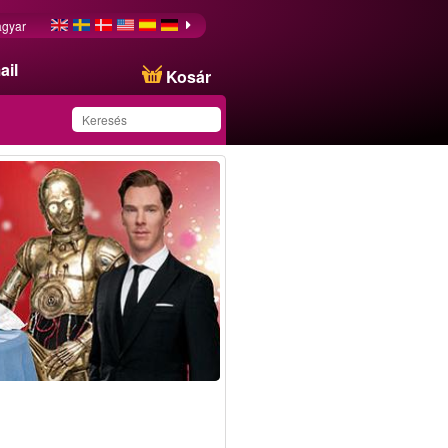
gyar
ail
Kosár
Ezt az ajánlatot
sikeresen mentette a
kedvencei közé!