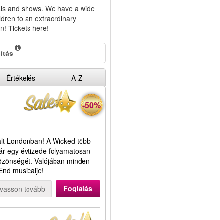
cals and shows. We have a wide
ldren to an extraordinary
n! Tickets here!
ítás
Értékelés
A-Z
-50%
alt Londonban! A Wicked több
már egy évtizede folyamatosan
 közönségét. Valójában minden
End musicalje!
Foglalás
lvasson tovább