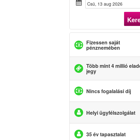
csü, 13 aug 2026
Ker
Fizessen saját
pénznemében
Több mint 4 millió elad
jegy
Nincs fogalalási díj
Helyi ügyfélszolgálat
35 év tapasztalat