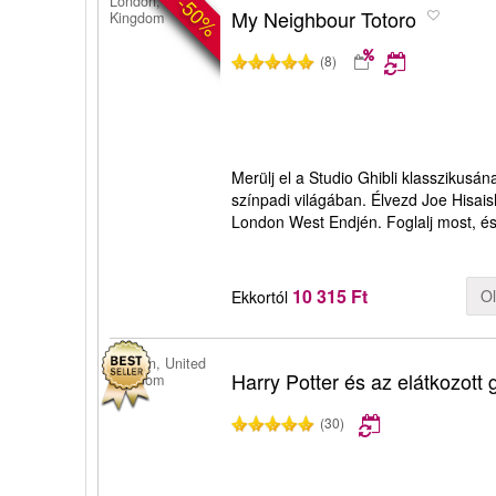
-50%
London, United
My Neighbour Totoro
Kingdom
(8)
Merülj el a Studio Ghibli klasszikus
színpadi világában. Élvezd Joe Hisais
London West Endjén. Foglalj most, és
10 315 Ft
O
Ekkortól
London, United
Harry Potter és az elátkozott
Kingdom
(30)