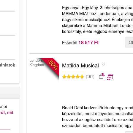
Egy anya. Egy lány. 3 lehetséges apa
MAMMA MIA!-hoz Londonban, a világ
nagy sikerű musicaljéhez! Énekeljen 
slágerekre a Mamma Miában! London
korosztály, élete legjobb élménye l
18 517 Ft
O
Ekkortól
-50%
London, United
Matilda Musical
jánlatok
Kingdom
(161)
atói
Roald Dahl kedves története egy rendk
ól, mit
képzelettel, most díjnyertes musicalké
hozza el az egész családot erre az é
színpadon bemutatott musicalre, egy 