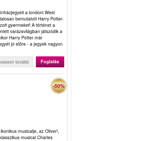
nházjegyeit a londoni West
atalosan bemutatott Harry Potter-
ozott gyermeket
! A történet a
emtett varázsvilágban játszódik a
 mikor Harry Potter már
gyét jó előre - a jegyek nagyon
Foglalás
lvasson tovább
-50%
konikus musicalje, az Oliver!,
klasszikus musical Charles