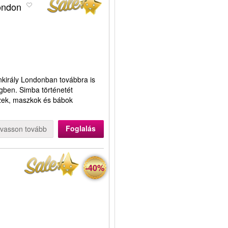
London
nkirály Londonban továbbra is
gben. Simba történetét
ezek, maszkok és bábok
Foglalás
lvasson tovább
-40%