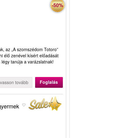
-50%
ának, az „A szomszédom Totoro”
hi élő zenével kísért előadását
 légy tanúja a varázslatnak!
Foglalás
lvasson tovább
 gyermek