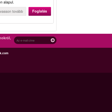
n alapul.
Foglalás
lvasson tovább
nokról,
ek.com