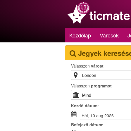
Kezdőlap
Városok
J
Jegyek keresés
Válasszon
várost
Válasszon
programot
Kezdő dátum:
hét, 10 aug 2026
Befejező dátum: