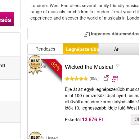
London’s West End offers several family friendly musi
range of musicals for children in London. Treat your chi
experience and discover the world of musicals in Londo
esés
Ingyenes dátummódos
Rendezés
Legnépszerűbbek
Ár
-50%
London, United
ott
Wicked the Musical
Kingdom
(855)
Élje át az egyik legnépszerűbb music
mint 100 nemzetközi díjat nyert, és 
elbűvöli a minden korosztályból álló
idők 10. leghosszabb ideje futó West 
13 676 Ft
O
Ekkortól
London, United