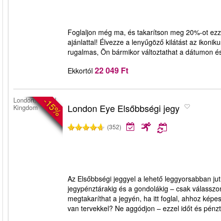
Foglaljon még ma, és takarítson meg 20%-ot ezz
ajánlattal! Élvezze a lenyűgöző kilátást az ikon
rugalmas, Ön bármikor változtathat a dátumon és
22 049 Ft
Ekkortól
-15%
London, United
London Eye Elsőbbségi jegy
Kingdom
(352)
Az Elsőbbségi jeggyel a lehető leggyorsabban jut
jegypénztárakig és a gondolákig – csak válasszon 
megtakaríthat a jegyén, ha itt foglal, ahhoz képe
van tervekkel? Ne aggódjon – ezzel időt és pénzt