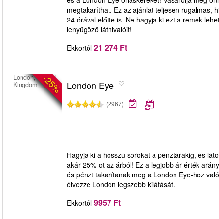
és a London Eye óriáskereket! Vásárolja meg onl
megtakaríthat. Ez az ajánlat teljesen rugalmas, 
24 órával előtte is. Ne hagyja ki ezt a remek l
lenyűgöző látnivalóit!
21 274 Ft
Ekkortól
-25%
London, United
London Eye
Kingdom
(2967)
Hagyja ki a hosszú sorokat a pénztárakig, és lát
akár 25%-ot az árból! Ez a legjobb ár-érték arány
és pénzt takarítanak meg a London Eye-hoz való 
élvezze London legszebb kilátását.
9957 Ft
Ekkortól