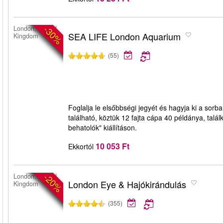
-30%
London, United
SEA LIFE London Aquarium
Kingdom
(55)
Foglalja le elsőbbségi jegyét és hagyja ki a sorb
található, köztük 12 fajta cápa 40 példánya, tal
behatolók" kiállításon.
10 053 Ft
Ekkortól
-20%
London, United
London Eye & Hajókirándulás
Kingdom
(355)