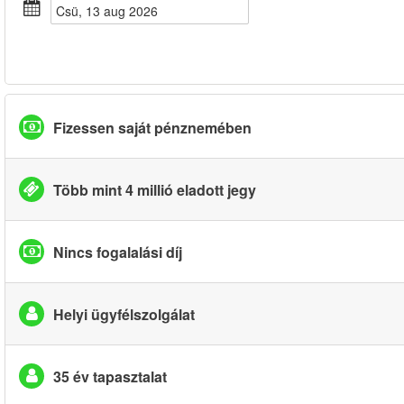
csü, 13 aug 2026
Fizessen saját pénznemében
Több mint 4 millió eladott jegy
Nincs fogalalási díj
Helyi ügyfélszolgálat
35 év tapasztalat