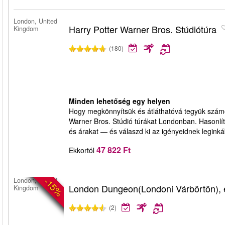
London, United
Harry Potter Warner Bros. Stúdiótúra
Kingdom
(180)
Minden lehetőség egy helyen
Hogy megkönnyítsük és átláthatóvá tegyük számodr
Warner Bros. Stúdió túrákat Londonban. Hasonlíts
és árakat — és válaszd ki az igényeidnek leginká
47 822 Ft
Ekkortól
-15%
London, United
London Dungeon(Londoni Várbörtön), e
Kingdom
(2)