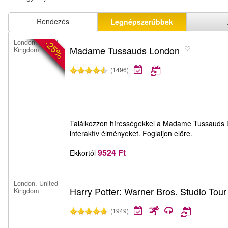
Rendezés
Legnépszerűbbek
-25%
London, United
Madame Tussauds London
Kingdom
(1496)
Találkozzon hírességekkel a Madame Tussauds Lo
interaktív élményeket. Foglaljon előre.
9524 Ft
Ekkortól
London, United
Harry Potter: Warner Bros. Studio Tou
Kingdom
(1949)