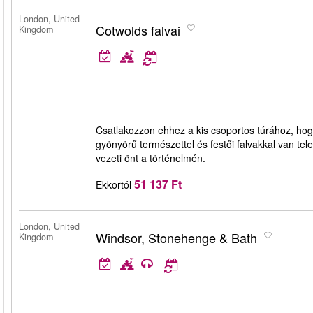
London, United
Cotwolds falvai
Kingdom
Csatlakozzon ehhez a kis csoportos túrához, hog
gyönyörű természettel és festői falvakkal van tel
vezeti önt a történelmén.
51 137 Ft
Ekkortól
London, United
Windsor, Stonehenge & Bath
Kingdom