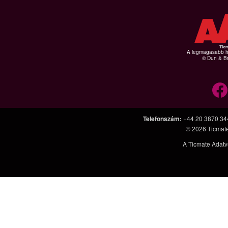
A legmagasabb hi
© Dun & Br
Telefonszám
:
+44 20 3870 34
© 2026
Ticmat
A Ticmate Adatv