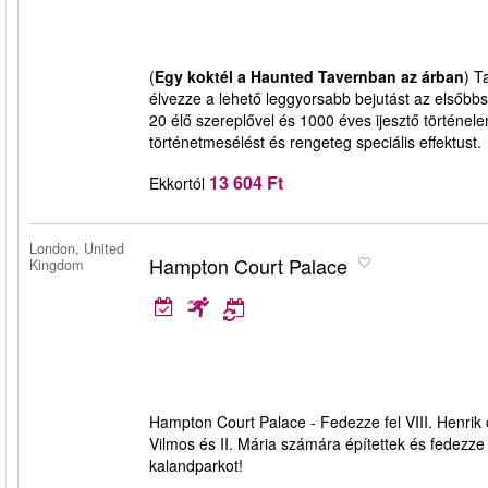
(
Egy koktél a Haunted Tavernban az árban
) T
élvezze a lehető leggyorsabb bejutást az elsőbbs
20 élő szereplővel és 1000 éves ijesztő történe
történetmesélést és rengeteg speciális effektust.
13 604 Ft
Ekkortól
London, United
Hampton Court Palace
Kingdom
Hampton Court Palace - Fedezze fel VIII. Henrik 
Vilmos és II. Mária számára építettek és fedezze
kalandparkot!