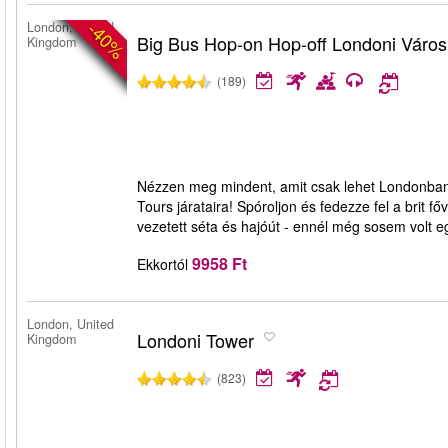
-40%
London, United
Big Bus Hop-on Hop-off Londoni Váro
Kingdom
(189)
Nézzen meg mindent, amit csak lehet Londonban 
Tours járataira! Spóroljon és fedezze fel a brit 
vezetett séta és hajóút - ennél még sosem volt 
9958 Ft
Ekkortól
London, United
Londoni Tower
Kingdom
(823)