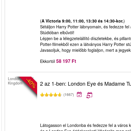
(
A Victoria 9:00, 11:00, 13:30 és 14:30-kor.
)
Sétáljon Harry Potter lábnyomain, és fedezze fel 
Stúdióban elbűvöl!
Lépjen be a lélegzetelállító díszletekbe, és pill
Potter-filmekből ezen a látványos Harry Potter st
Javasoljuk, hogy mielőbb foglaljon, mert a jegye
58 197 Ft
Ekkortól
-40%
London, United
2 az 1-ben: London Eye és Madame T
Kingdom
(1667)
Látogasson el Londonba és fedezze fel a váro