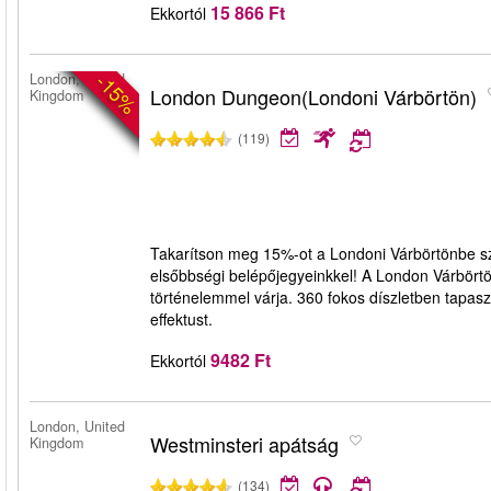
15 866 Ft
Ekkortól
-15%
London, United
London Dungeon(Londoni Várbörtön)
Kingdom
(119)
Takarítson meg 15%-ot a Londoni Várbörtönbe szó
elsőbbségi belépőjegyeinkkel! A London Várbörtön
történelemmel várja. 360 fokos díszletben tapas
effektust.
9482 Ft
Ekkortól
London, United
Westminsteri apátság
Kingdom
(134)