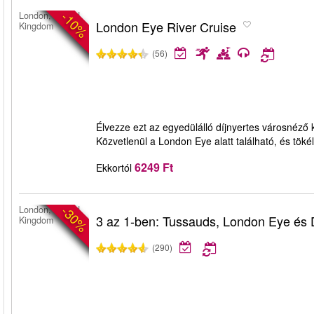
-10%
London, United
London Eye River Cruise
Kingdom
(56)
Élvezze ezt az egyedülálló díjnyertes városnéző
Közvetlenül a London Eye alatt található, és töké
6249 Ft
Ekkortól
-30%
London, United
3 az 1-ben: Tussauds, London Eye és
Kingdom
(290)