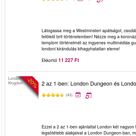
Látogassa meg a Westminsteri apátságot, csodálja
felölelő brit történelemben! Nézze meg a koronázás
templom történelmét az ingyenes multimédiás g
londoni kirándulás kihagyhatatlan eleme!
11 227 Ft
Ekkortól
-20%
London, United
2 az 1-ben: London Dungeon és Lond
Kingdom
(43)
Ezzel a 2 az 1-ben ajánlattal London két nagyon
legsötétebb alakjaival a London Dungeon-ban, ma