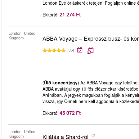
London Eye óriáskerék tetején! Foglaljon online é
21 274 Ft
Ekkortól
London, United
ABBA Voyage – Expressz busz- és kon
Kingdom
(36)
(
Ülő koncertjegy
) Az ABBA Voyage egy felejthet
ABBA avatárjai egy 10 fős élőzenekar kíséretébe
Arénában. A jegyek magukban foglalják a kénye
vissza, így Önnek nem kell aggódnia a közlekedé
45 072 Ft
Ekkortól
London, United
Kilátás a Shard-ról
Kingdom