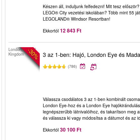
Készen áll, induljunk felfedezni! Mit tesz előszö
LEGO® City vezetési iskolában? Több mint 55 ját
LEGOLAND® Windsor Resortban!
12 843 Ft
Ekkortól
-30%
London, United
3 az 1-ben: Hajó, London Eye és Ma
Kingdom
(786)
Válassza csodálatos 3 az 1-ben kombinált csom
London Eye-hoz és a London Eye hajókirándulásh
legnépszerűbb látnivalóihoz, és takarítson meg a
és válassza ki vagy módosítsa a dátumot és az idő
30 100 Ft
Ekkortól