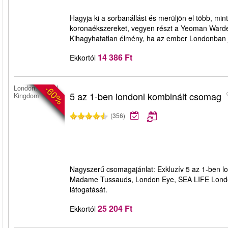
Hagyja ki a sorbanállást és merüljön el több, m
koronaékszereket, vegyen részt a Yeoman Warderek
Kihagyhatatlan élmény, ha az ember Londonban j
14 386 Ft
Ekkortól
-60%
London, United
5 az 1-ben londoni kombinált csomag
Kingdom
(356)
Nagyszerű csomagajánlat: Exkluzív 5 az 1-ben l
Madame Tussauds, London Eye, SEA LIFE Londo
látogatását.
25 204 Ft
Ekkortól