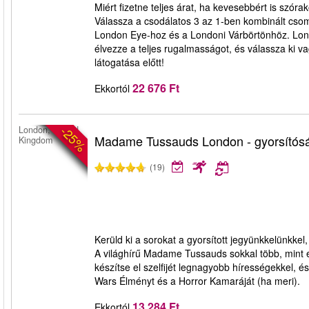
Miért fizetne teljes árat, ha kevesebbért is szóra
Válassza a csodálatos 3 az 1-ben kombinált cso
London Eye-hoz és a Londoni Várbörtönhöz. Lon
élvezze a teljes rugalmasságot, és válassza ki 
látogatása előtt!
22 676 Ft
Ekkortól
-25%
London, United
Madame Tussauds London - gyorsítós
Kingdom
(19)
Kerüld ki a sorokat a gyorsított jegyünkkelünkk
A világhírű Madame Tussauds sokkal több, mint 
készítse el szelfijét legnagyobb hírességekkel, és
Wars Élményt és a Horror Kamaráját (ha meri).
13 284 Ft
Ekkortól