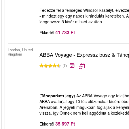
Fedezze fel a fenséges Windsor kastélyt, élvez
- mindezt egy egy napos kirándulás keretében. A
idegenvezető kísér minket az úton.
41 733 Ft
Ekkortól
London, United
ABBA Voyage - Expressz busz & Táncp
Kingdom
(7)
(
Táncparkett jegy
) Az ABBA Voyage egy felejthe
ABBA avatárjai egy 10 fős élőzenekar kíséretébe
Arénában. A jegyek magukban foglalják a kénye
vissza, így Önnek nem kell aggódnia a közlekedé
35 697 Ft
Ekkortól