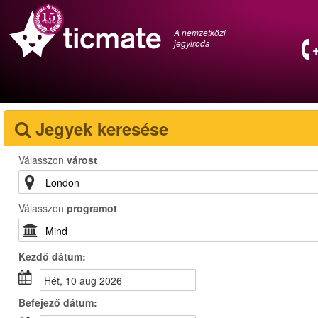
A nemzetközi
jegyiroda
Jegyek keresése
Válasszon
várost
Válasszon
programot
Kezdő dátum:
hét, 10 aug 2026
Befejező dátum: