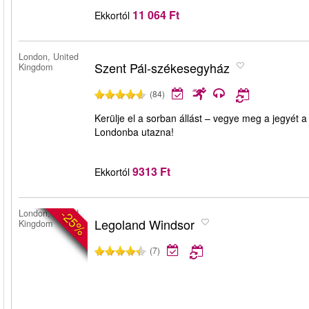
11 064 Ft
Ekkortól
London, United
Szent Pál-székesegyház
Kingdom
(84)
Kerülje el a sorban állást – vegye meg a jegyét 
Londonba utazna!
9313 Ft
Ekkortól
-25%
London, United
Legoland Windsor
Kingdom
(7)