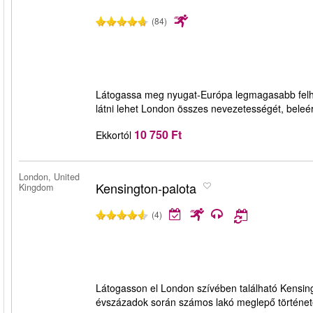
(84)
Látogassa meg nyugat-Európa legmagasabb felhőkar
látni lehet London összes nevezetességét, beleé
10 750 Ft
Ekkortól
London, United
Kensington-palota
Kingdom
(4)
Látogasson el London szívében található Kensing
évszázadok során számos lakó meglepő történetét