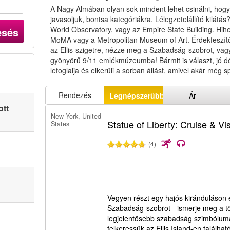
A Nagy Almában olyan sok mindent lehet csinálni, hogy a
javasoljuk, bontsa kategóriákra. Lélegzetelállító kilátá
World Observatory, vagy az Empire State Building. Hih
esés
MoMA vagy a Metropolitan Museum of Art. Érdekfeszítő
az Ellis-szigetre, nézze meg a Szabadság-szobrot, vagy
gyönyörű 9/11 emlékmúzeumba! Bármit is választ, jó dön
lefoglalja és elkerüli a sorban állást, amivel akár még spór
Rendezés
Legnépszerűbbek
Ár
ott
New York, United
Statue of Liberty: Cruise & Vis
States
(4)
Vegyen részt egy hajós kiránduláson 
Szabadság-szobrot - ismerje meg a t
legjelentősebb szabadság szimbólum
felkeressük az Ellis Island-en találh