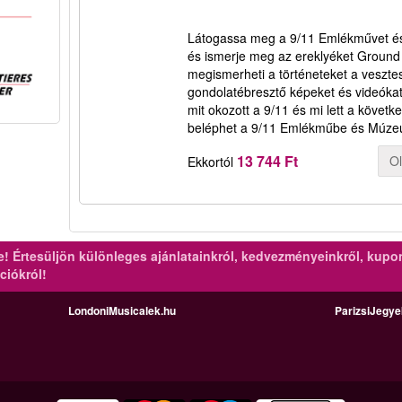
Látogassa meg a 9/11 Emlékművet é
és ismerje meg az ereklyéket Ground Ze
megismerheti a történeteket a vesztes
gondolatébresztő képeket és videókat
mit okozott a 9/11 és mi lett a követ
beléphet a 9/11 Emlékműbe és Múzeum
13 744 Ft
O
Ekkortól
re!
Értesüljön különleges ajánlatainkról, kedvezményeinkről, kupo
ciókról!
LondoniMusicalek.hu
ParizsiJegy