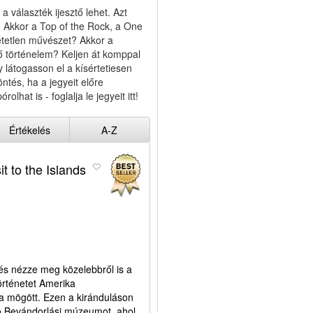
 választék ijesztő lehet. Azt
s? Akkor a Top of the Rock, a One
etetlen művészet? Akkor a
 történelem? Keljen át komppal
 látogasson el a kísértetiesen
tés, ha a jegyeit előre
olhat is - foglalja le jegyeit itt!
Értékelés
A-Z
it to the Islands
és nézze meg közelebbről is a
örténetet Amerika
a mögött. Ezen a kiránduláson
ató Bevándorlási múzeumot, ahol