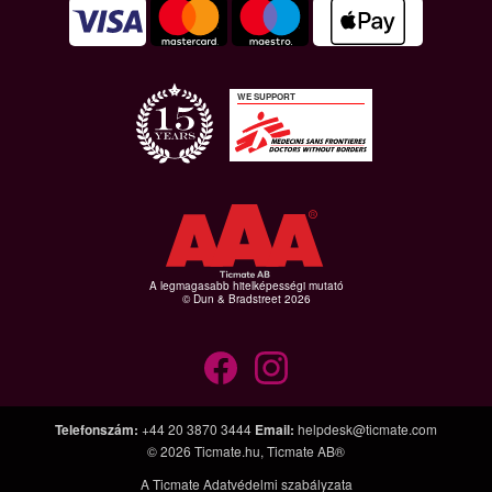
WE SUPPORT
A legmagasabb hitelképességi mutató
© Dun & Bradstreet 2026
Telefonszám
:
+44 20 3870 3444
Email
:
helpdesk@ticmate.com
© 2026
Ticmate.hu
,
Ticmate AB®
A Ticmate Adatvédelmi szabályzata