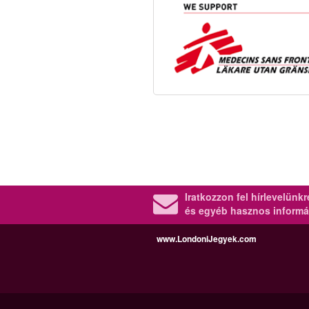
Iratkozzon fel hírlevelünk
és egyéb hasznos informá
www.LondoniJegyek.com