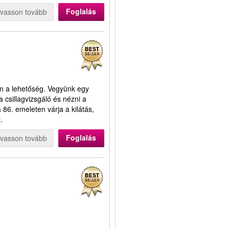
Foglalás
lvasson tovább
van a lehetőség. Vegyünk egy
 csillagvizsgáló és nézni a
86. emeleten várja a kilátás,
.
Foglalás
lvasson tovább