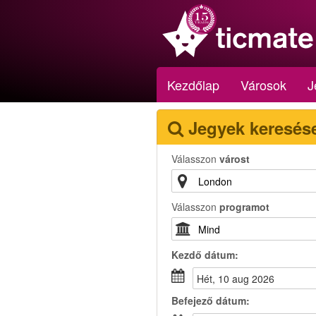
Kezdőlap
Városok
J
Jegyek keresés
Válasszon
várost
Válasszon
programot
Kezdő dátum:
hét, 10 aug 2026
Befejező dátum: