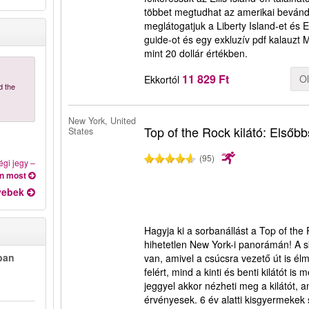
többet megtudhat az amerikai bevándo
meglátogatjuk a Liberty Island-et és E
guide-ot és egy exkluzív pdf kalauzt
mint 20 dollár értékben.
11 829 Ft
O
Ekkortól
d the
New York, United
Top of the Rock kilátó: Elsőbb
States
(95)
égi jegy
–
on most
yebek
Hagyja ki a sorbanállást a Top of the 
hihetetlen New York-i panorámán! A sky
ban
van, amivel a csúcsra vezető út is él
felért, mind a kinti és benti kilátót is 
jeggyel akkor nézheti meg a kilátót, 
érvényesek. 6 év alatti kisgyermekek