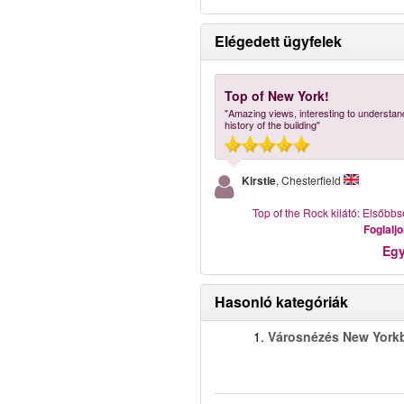
Elégedett ügyfelek
Top of New York!
"Amazing views, interesting to understan
history of the building"
Kirstie
, Chesterfield
Top of the Rock kilátó: Elsőbbs
Foglalj
Eg
Hasonló kategóriák
1.
Városnézés New York