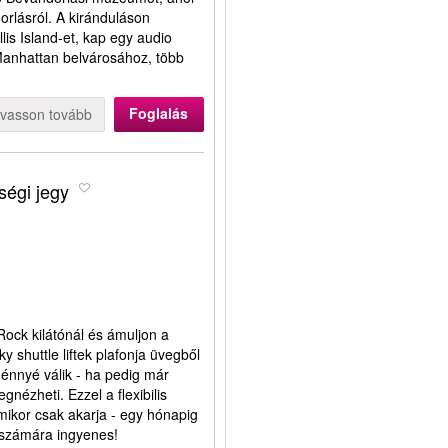
rlásról. A kiránduláson
llis Island-et, kap egy audio
 Manhattan belvárosához, több
Foglalás
lvasson tovább
ségi jegy
Rock kilátónál és ámuljon a
 shuttle liftek plafonja üvegből
ménnyé válik - ha pedig már
megnézheti. Ezzel a flexibilis
amikor csak akarja - egy hónapig
 számára ingyenes!