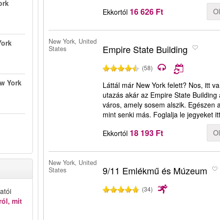
ork
16 626 Ft
O
Ekkortól
New York, United
York
Empire State Building
States
(58)
ew York
Láttál már New York felett? Nos, itt 
utazás akár az Empire State Building a
város, amely sosem alszik. Egészen a 
mint senki más. Foglalja le jegyeket itt
18 193 Ft
O
Ekkortól
New York, United
9/11 Emlékmű és Múzeum
States
(34)
atói
ól, mit