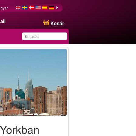
gyar
ail
Kosár
Ezt az ajánlatot
sikeresen mentette a
kedvencei közé!
 Yorkban