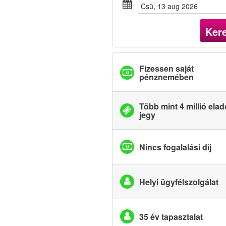
csü, 13 aug 2026
Ker
Fizessen saját
pénznemében
Több mint 4 millió elad
jegy
Nincs fogalalási díj
Helyi ügyfélszolgálat
35 év tapasztalat