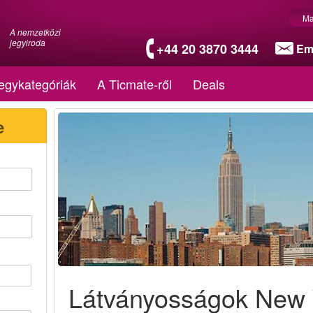
Ma
A nemzetközi
jegyiroda
+44 20 3870 3444
Em
egykategóriák
A Ticmate-ről
Deals
e
Látványosságok New