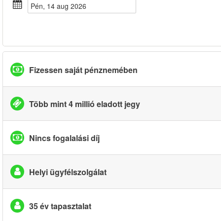
pén, 14 aug 2026
Fizessen saját pénznemében
Több mint 4 millió eladott jegy
Nincs fogalalási díj
Helyi ügyfélszolgálat
35 év tapasztalat