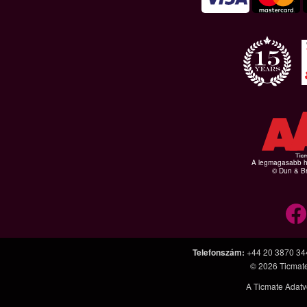
A legmagasabb hi
© Dun & Br
Telefonszám
:
+44 20 3870 34
© 2026
Ticmat
A Ticmate Adatv