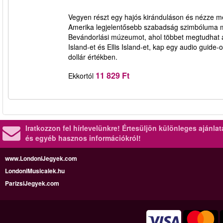
Vegyen részt egy hajós kiránduláson és nézze me
Amerika legjelentősebb szabadság szimbóluma mög
Bevándorlási múzeumot, ahol többet megtudhat az
Island-et és Ellis Island-et, kap egy audio guide
dollár értékben.
11 829 Ft
Ekkortól
Iratkozzon fel hírlevelünkre!
Értesüljön különleges ajánla
és egyéb hasznos információkról!
www.LondoniJegyek.com
LondoniMusicalek.hu
ParizsiJegyek.com