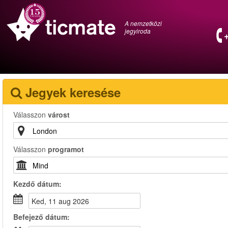
A nemzetközi
jegyiroda
Jegyek keresése
Válasszon
várost
Válasszon
programot
Kezdő dátum:
ked, 11 aug 2026
Befejező dátum: