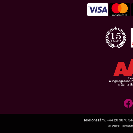
A legmagasabb hi
© Dun & Br
Telefonszám
:
+44 20 3870 34
© 2026
Ticmat