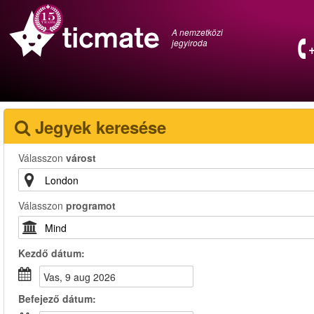
A nemzetközi
jegyiroda
Jegyek keresése
Válasszon
várost
Válasszon
programot
Kezdő dátum:
vas, 9 aug 2026
Befejező dátum: