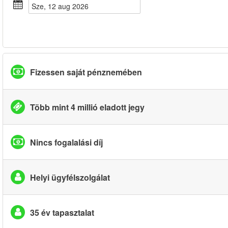
sze, 12 aug 2026
Fizessen saját pénznemében
Több mint 4 millió eladott jegy
Nincs fogalalási díj
Helyi ügyfélszolgálat
35 év tapasztalat