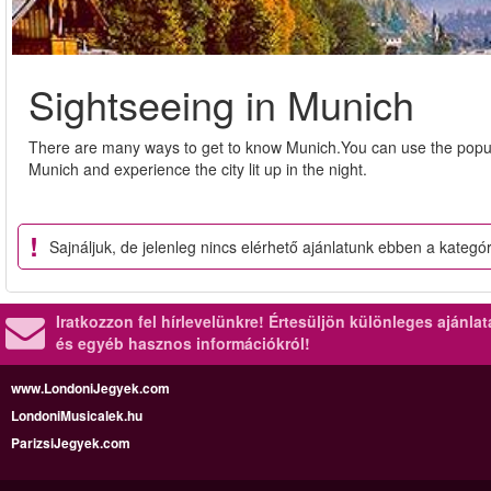
Sightseeing in Munich
There are many ways to get to know Munich.You can use the popul
Munich and experience the city lit up in the night.
Sajnáljuk, de jelenleg nincs elérhető ajánlatunk ebben a kategó
Iratkozzon fel hírlevelünkre!
Értesüljön különleges ajánla
és egyéb hasznos információkról!
www.LondoniJegyek.com
LondoniMusicalek.hu
ParizsiJegyek.com