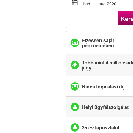
ked, 11 aug 2026
Ker
Fizessen saját
pénznemében
Több mint 4 millió elad
jegy
Nincs fogalalási díj
Helyi ügyfélszolgálat
35 év tapasztalat