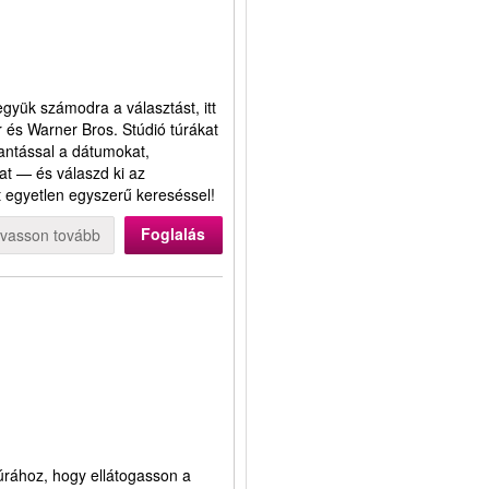
gyük számodra a választást, itt
r és Warner Bros. Stúdió túrákat
antással a dátumokat,
kat — és válaszd ki az
t egyetlen egyszerű kereséssel!
Foglalás
lvasson tovább
úrához, hogy ellátogasson a