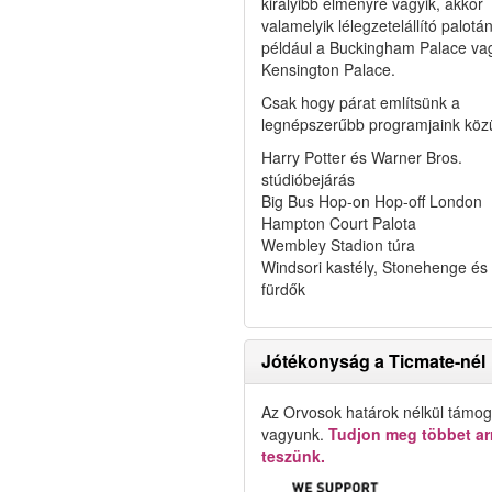
királyibb élményre vágyik, akkor
valamelyik lélegzetelállító palotán
például a Buckingham Palace va
Kensington Palace.
Csak hogy párat említsünk a
legnépszerűbb programjaink közü
Harry Potter és Warner Bros.
stúdióbejárás
Big Bus Hop-on Hop-off London
Hampton Court Palota
Wembley Stadion túra
Windsori kastély, Stonehenge és
fürdők
Jótékonyság a Ticmate-nél
Az Orvosok határok nélkül támog
vagyunk.
Tudjon meg többet arr
teszünk.