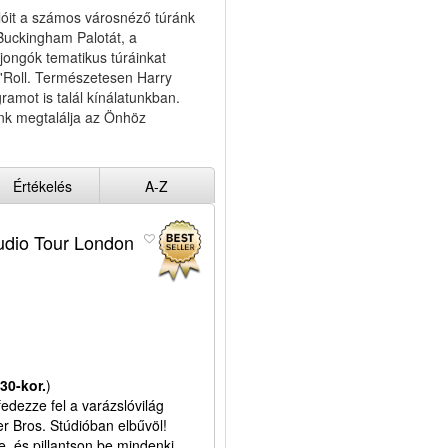
lóit a számos városnéző túránk
 Buckingham Palotát, a
jongók tematikus túráinkat
n'Roll. Természetesen Harry
amot is talál kínálatunkban.
unk megtalálja az Önhöz
Értékelés
A-Z
tudio Tour London
:30-kor.
)
fedezze fel a varázslóvilág
er Bros. Stúdióban elbűvöl!
be, és pillantson be mindenki