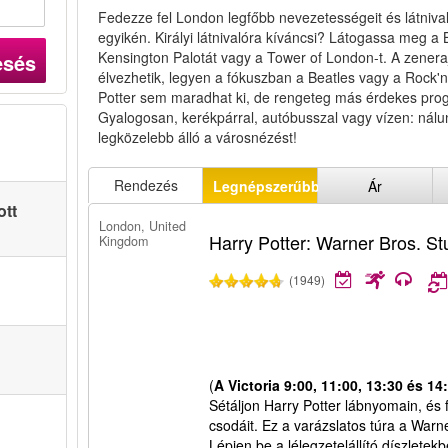
Fedezze fel London legfőbb nevezetességeit és látniva
egyikén. Királyi látnivalóra kíváncsi? Látogassa meg a
Kensington Palotát vagy a Tower of London-t. A zenera
esés
élvezhetik, legyen a fókuszban a Beatles vagy a Rock'
Potter sem maradhat ki, de rengeteg más érdekes progr
Gyalogosan, kerékpárral, autóbusszal vagy vízen: nál
legközelebb álló a városnézést!
Rendezés
Legnépszerűbbek
Ár
ott
London, United
Harry Potter: Warner Bros. S
Kingdom
(1949)
(
A Victoria 9:00, 11:00, 13:30 és 14
Sétáljon Harry Potter lábnyomain, és 
csodáit. Ez a varázslatos túra a Warn
Lépjen be a lélegzetelállító díszletek