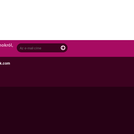
nokról,
ek.com