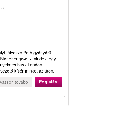
lyt, élvezze Bath gyönyörű
 Stonehenge-et - mindezt egy
kényelmes busz London
nvezető kísér minket az úton.
Foglalás
lvasson tovább