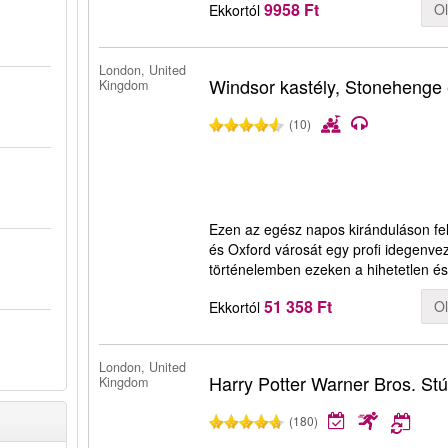
9958 Ft
O
Ekkortól
London, United
Windsor kastély, Stonehenge
Kingdom
(10)
Ezen az egész napos kiránduláson fe
és Oxford városát egy profi idegenvez
történelemben ezeken a hihetetlen é
51 358 Ft
O
Ekkortól
London, United
Harry Potter Warner Bros. Stú
Kingdom
(180)