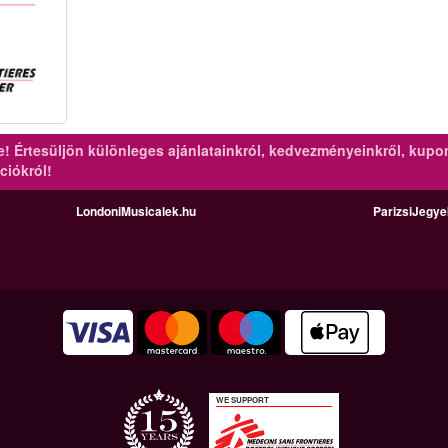
re!
Értesüljön különleges ajánlatainkról, kedvezményeinkről, kupo
ciókról!
LondoniMusicalek.hu
ParizsiJegy
WE SUPPORT