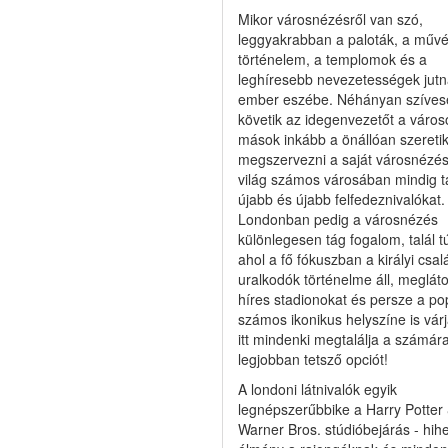
Mikor városnézésről van szó,
leggyakrabban a paloták, a művé
történelem, a templomok és a
leghíresebb nevezetességek jutn
ember eszébe. Néhányan szíves
követik az idegenvezetőt a város
mások inkább a önállóan szereti
megszervezni a saját városnézés
világ számos városában mindig ta
újabb és újabb felfedeznivalókat.
Londonban pedig a városnézés
különlegesen tág fogalom, talál tú
ahol a fő fókuszban a királyi csal
uralkodók történelme áll, meglát
híres stadionokat és persze a po
számos ikonikus helyszíne is várj
itt mindenki megtalálja a számár
legjobban tetsző opciót!
A londoni látnivalók egyik
legnépszerűbbike a Harry Potter
Warner Bros. stúdióbejárás - hihe