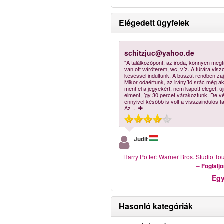
Elégedett ügyfelek
schitzjuc@yahoo.de
"A találkozópont, az iroda, könnyen megt
van ott váróterem, wc, víz. A túrára visz
késéssel indultunk. A buszút rendben zajl
Mikor odaértunk, az irányító srác még a
ment el a jegyekért, nem kapott eleget, új
elment, így 30 percet várakoztunk. De v
ennyivel később is volt a visszaindulós t
Az
...
Judit
Harry Potter: Warner Bros. Studio T
–
Foglalj
Eg
Hasonló kategóriák