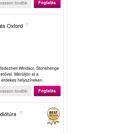
Foglalás
lvasson tovább
 és Oxford
lfedezheti Windsor, Stonehenge
etővel. Merüljön el a
s érdekes helyszíneken.
Foglalás
lvasson tovább
diótúra