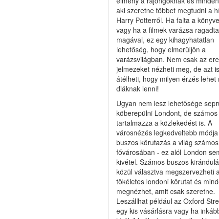
élmény a rajongóknak és minden
aki szeretne többet megtudni a h
Harry Potterről. Ha falta a könyv
vagy ha a filmek varázsa ragadta
magával, ez egy kihagyhatatlan
lehetőség, hogy elmerüljön a
varázsvilágban. Nem csak az ere
jelmezeket nézheti meg, de azt i
átélheti, hogy milyen érzés lehet r
diáknak lenni!
Ugyan nem lesz lehetősége sepr
köberepülni Londont, de számos
tartalmazza a közlekedést is. A
városnézés legkedveltebb módja
buszos körutazás a világ számos
fővárosában - ez alól London se
kivétel. Számos buszos kirándul
közül választva megszervezheti 
tökéletes londoni körutat és mind
megnézhet, amit csak szeretne.
Leszállhat például az Oxford Stre
egy kis vásárlásra vagy ha inkáb