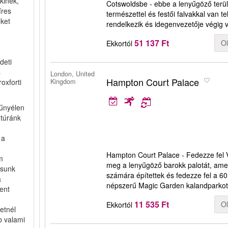
kinek,
Cotswoldsbe - ebbe a lenyűgöző terü
íres
természettel és festői falvakkal van t
eket
rendelkezik és idegenvezetője végig 
51 137 Ft
O
Ekkortól
deti
s
London, United
Hampton Court Palace
oxforti
Kingdom
űnyélen
 túránk
 a
Hampton Court Palace - Fedezze fel VI
m
meg a lenyűgöző barokk palotát, amely
ásunk
számára építettek és fedezze fel a 60
a
népszerű Magic Garden kalandparko
ent
11 535 Ft
O
Ekkortól
etnél
b valami