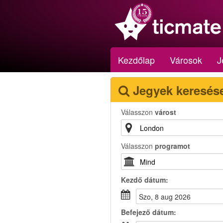
Kezdőlap
Városok
J
Jegyek keresés
Válasszon
várost
Válasszon
programot
Kezdő dátum:
szo, 8 aug 2026
Befejező dátum: