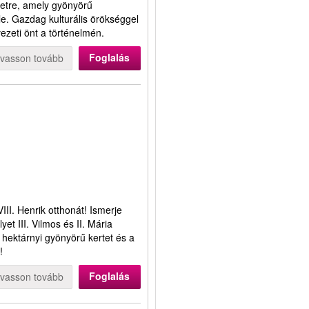
letre, amely gyönyörű
ele. Gazdag kulturális örökséggel
vezeti önt a történelmén.
Foglalás
lvasson tovább
II. Henrik otthonát! Ismerje
et III. Vilmos és II. Mária
 hektárnyi gyönyörű kertet és a
t!
Foglalás
lvasson tovább