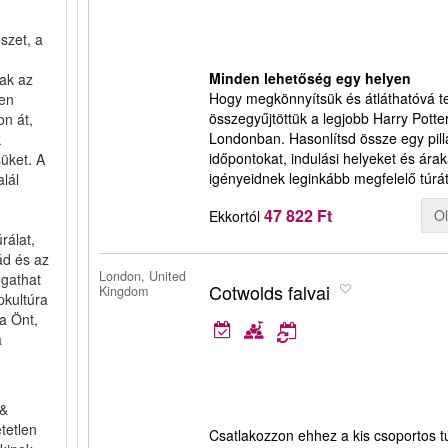
szet, a
Minden lehetőség egy helyen
ak az
Hogy megkönnyítsük és átláthatóvá te
en
összegyűjtöttük a legjobb Harry Potte
on át,
Londonban. Hasonlítsd össze egy pill
k
időpontokat, indulási helyeket és ára
üket. A
igényeidnek leginkább megfelelő túrá
lál
47 822 Ft
O
Ekkortól
rálat,
ád és az
London, United
ogathat
Cotwolds falvai
Kingdom
pkultúra
a Önt,
a
 &
tetlen
Csatlakozzon ehhez a kis csoportos t