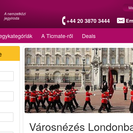
Ma
A nemzetközi
jegyiroda
+44 20 3870 3444
Em
egykategóriák
A Ticmate-ről
Deals
e
Városnézés Londonb