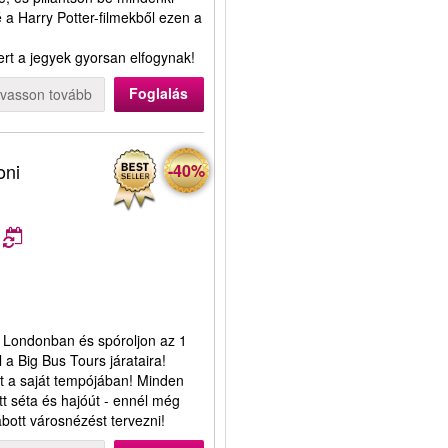
 a Harry Potter-filmekből ezen a
ert a jegyek gyorsan elfogynak!
Foglalás
lvasson tovább
oni
-40%
 Londonban és spóroljon az 1
 a Big Bus Tours járataira!
ost a saját tempójában! Minden
tt séta és hajóút - ennél még
ott városnézést tervezni!