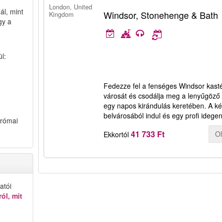
London, United
ál, mint
Windsor, Stonehenge & Bath
Kingdom
gy a
l:
Fedezze fel a fenséges Windsor kasté
városát és csodálja meg a lenyűgöző
egy napos kirándulás keretében. A 
belvárosából indul és egy profi idege
 római
41 733 Ft
O
Ekkortól
atói
ól, mit