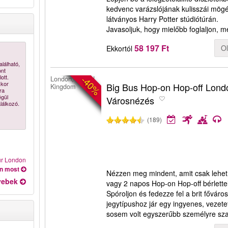
kedvenc varázslójának kulisszái mögé
látványos Harry Potter stúdiótúrán.
Javasoljuk, hogy mielőbb foglaljon, m
58 197 Ft
O
Ekkortól
alálható,
ont
ott.
-40%
London, United
kkor
Big Bus Hop-on Hop-off Lond
Kingdom
ra
égül
Városnézés
alálkozó.
(189)
our London
on most
Nézzen meg mindent, amit csak lehet
yebek
vagy 2 napos Hop-on Hop-off bérlettel
Spóroljon és fedezze fel a brit fővár
jegytípushoz jár egy ingyenes, vezete
sosem volt egyszerűbb személyre szab