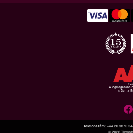
A legmagasabb hi
© Dun & Br
Telefonszám
:
+44 20 3870 34
© 2026
Ticmat