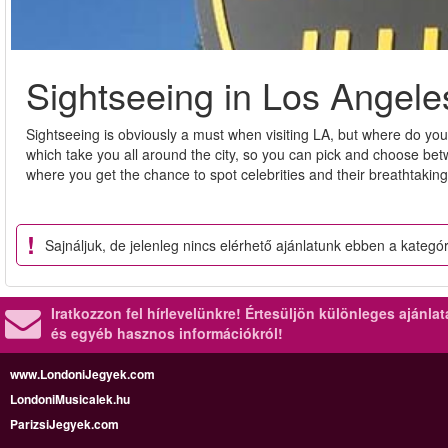
Sightseeing in Los Angele
Sightseeing is obviously a must when visiting LA, but where do yo
which take you all around the city, so you can pick and choose bet
where you get the chance to spot celebrities and their breathtakin
Sajnáljuk, de jelenleg nincs elérhető ajánlatunk ebben a kategó
Iratkozzon fel hírlevelünkre!
Értesüljön különleges ajánla
és egyéb hasznos információkról!
www.LondoniJegyek.com
LondoniMusicalek.hu
ParizsiJegyek.com