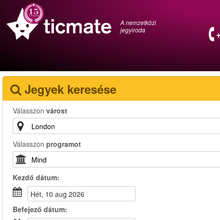
A nemzetközi
jegyiroda
Jegyek keresése
Válasszon
várost
Válasszon
programot
Kezdő dátum:
hét, 10 aug 2026
Befejező dátum: