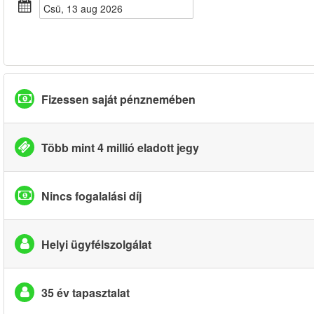
csü, 13 aug 2026
Fizessen saját pénznemében
Több mint 4 millió eladott jegy
Nincs fogalalási díj
Helyi ügyfélszolgálat
35 év tapasztalat