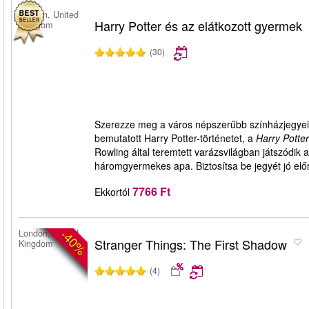
London, United
Harry Potter és az elátkozott gyermek
Kingdom
(30)
Szerezze meg a város népszerűbb színházjegyeit 
bemutatott Harry Potter-történetet, a
Harry Potte
Rowling által teremtett varázsvilágban játszódik a
háromgyermekes apa. Biztosítsa be jegyét jó elő
7766 Ft
Ekkortól
-40%
London, United
Stranger Things: The First Shadow
Kingdom
(4)