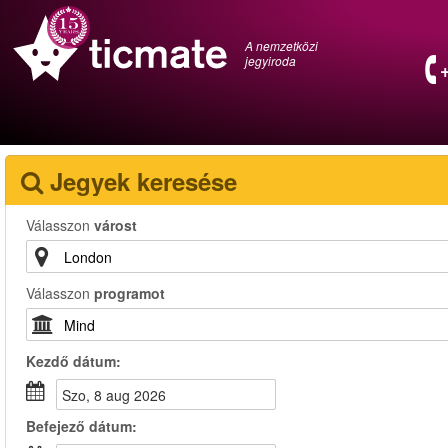
A nemzetközi
jegyiroda
Jegyek keresése
Válasszon
várost
Válasszon
programot
Kezdő dátum:
szo, 8 aug 2026
Befejező dátum: