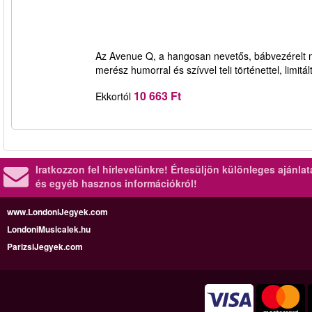
Az Avenue Q, a hangosan nevetős, bábvezérelt m
merész humorral és szívvel teli történettel, limitá
10 663 Ft
Ekkortól
Iratkozzon fel hírlevelünkre!
Értesüljön különleges ajánla
és egyéb hasznos információkról!
www.LondoniJegyek.com
LondoniMusicalek.hu
ParizsiJegyek.com