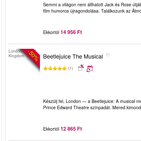
Semmi a világon nem állhatott Jack és Rose útjá
film humoros újragondolása. Találkozunk az Álmo
14 956 Ft
Ekkortól
-50%
London, United
Beetlejuice The Musical
Kingdom
(1)
Készülj fel, London — a Beetlejuice: A musical m
Prince Edward Theatre színpadát. Mered kimonda
12 865 Ft
Ekkortól