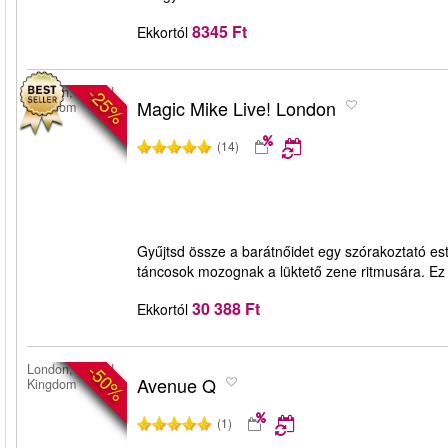
8345 Ft
Ekkortól
-25%
London, United
Magic Mike Live! London
Kingdom
(14)
Gyűjtsd össze a barátnőidet egy szórakoztató est
táncosok mozognak a lüktető zene ritmusára. Ez 
30 388 Ft
Ekkortól
-50%
London, United
Avenue Q
Kingdom
(1)