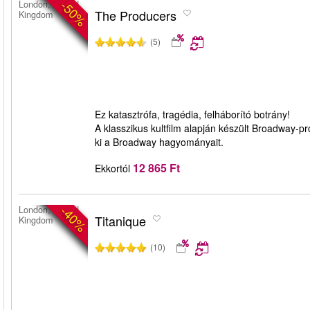
-50%
London, United
The Producers
Kingdom
(5)
Ez katasztrófa, tragédia, felháborító botrány!
A klasszikus kultfilm alapján készült Broadway-pr
ki a Broadway hagyományait.
12 865 Ft
Ekkortól
-40%
London, United
Titanique
Kingdom
(10)