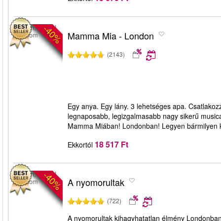
-40%
London, United
Mamma Mia - London
Kingdom
(2143)
Egy anya. Egy lány. 3 lehetséges apa. Csatlak
legnaposabb, legizgalmasabb nagy sikerű musica
Mamma Miában! Londonban! Legyen bármilyen ko
18 517 Ft
Ekkortól
-40%
London, United
A nyomorultak
Kingdom
(722)
A nyomorultak kihagyhatatlan élmény Londonban!