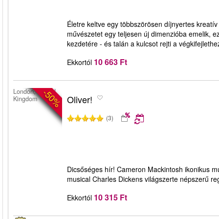
Életre keltve egy többszörösen díjnyertes kreatív 
művészetet egy teljesen új dimenzióba emelik, ez 
kezdetére - és talán a kulcsot rejti a végkifejlethe
10 663 Ft
Ekkortól
-50%
London, United
Oliver!
Kingdom
(3)
Dicsőséges hír! Cameron Mackintosh ikonikus musi
musical Charles Dickens világszerte népszerű re
10 315 Ft
Ekkortól