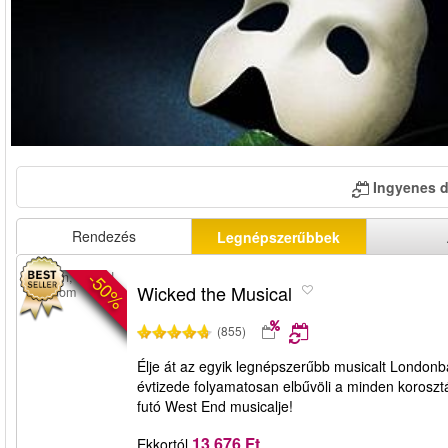
Ingyenes 
Rendezés
Legnépszerűbbek
-50%
London, United
Wicked the Musical
Kingdom
(855)
Élje át az egyik legnépszerűbb musicalt Londonb
évtizede folyamatosan elbűvöli a minden koroszt
futó West End musicalje!
13 676 Ft
Ekkortól