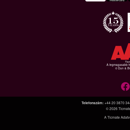
A legmagasabb hi
© Dun & Br
Telefonszám
:
+44 20 3870 34
© 2026
Ticmat
A Ticmate Adatv