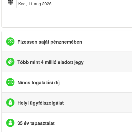
ked, 11 aug 2026
Fizessen saját pénznemében
Több mint 4 millió eladott jegy
Nincs fogalalási díj
Helyi ügyfélszolgálat
35 év tapasztalat