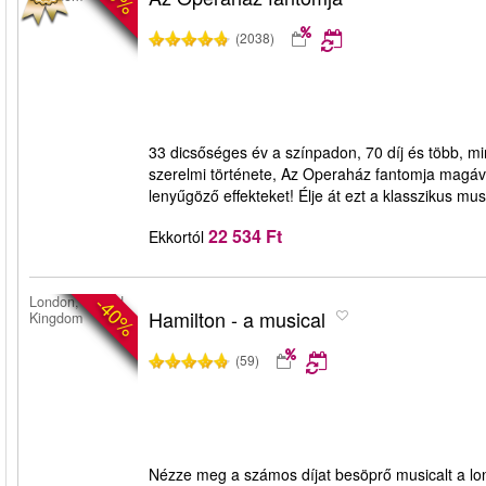
(2038)
33 dicsőséges év a színpadon, 70 díj és több, m
szerelmi története, Az Operaház fantomja magával
lenyűgöző effekteket! Élje át ezt a klasszikus mus
22 534 Ft
Ekkortól
-40%
London, United
Hamilton - a musical
Kingdom
(59)
Nézze meg a számos díjat besöprő musicalt a lond