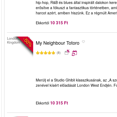
hip-hop, R&B és blues által inspirált dalokon ke
erősítve a fókuszt a fantasztikus történetben, ami 
harcot azért, amiben hiszünk. Ez a régmúlt Amer
10 315 Ft
Ekkortól
-50%
London, United
My Neighbour Totoro
Kingdom
(8)
Merülj el a Studio Ghibli klasszikusának, az „A 
zenével kísért előadását London West Endjén. Fog
10 315 Ft
Ekkortól