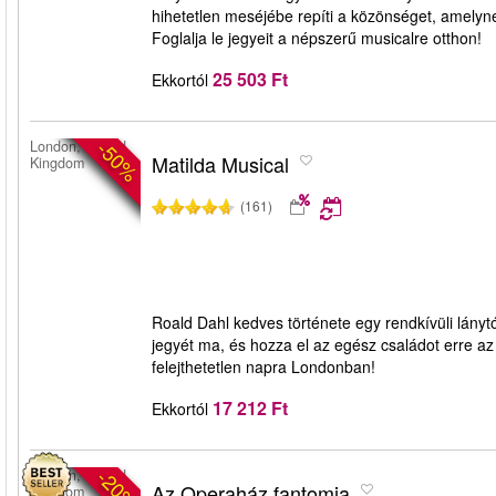
hihetetlen meséjébe repíti a közönséget, amelyne
Foglalja le jegyeit a népszerű musicalre otthon!
25 503 Ft
Ekkortól
-50%
London, United
Matilda Musical
Kingdom
(161)
Roald Dahl kedves története egy rendkívüli lánytó
jegyét ma, és hozza el az egész családot erre a
felejthetetlen napra Londonban!
17 212 Ft
Ekkortól
-20%
London, United
Az Operaház fantomja
Kingdom