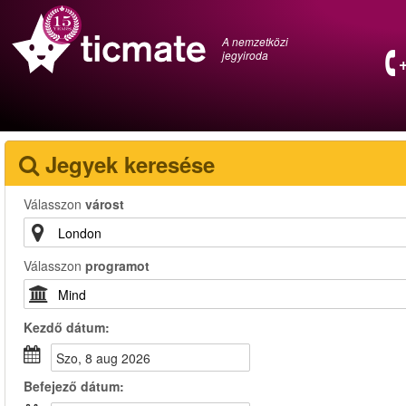
A nemzetközi
jegyiroda
Jegyek keresése
Válasszon
várost
Válasszon
programot
Kezdő dátum:
szo, 8 aug 2026
Befejező dátum: