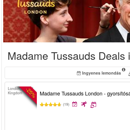
Madame Tussauds Deals 
Ingyenes lemondás
-25%
London, United
Madame Tussauds London - gyorsítós
Kingdom
(19)