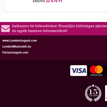
22 676 Ft
Ekkortól
Iratkozzon fel hírlevelünkre!
Értesüljön különleges ajánla
és egyéb hasznos információkról!
www.LondoniJegyek.com
LondoniMusicalek.hu
ParizsiJegyek.com