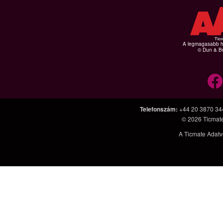
A legmagasabb hi
© Dun & Br
Telefonszám
:
+44 20 3870 34
© 2026
Ticmat
A Ticmate Adatv