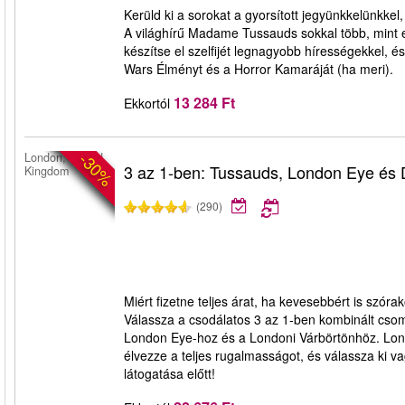
Kerüld ki a sorokat a gyorsított jegyünkkelünkk
A világhírű Madame Tussauds sokkal több, mint 
készítse el szelfijét legnagyobb hírességekkel, és
Wars Élményt és a Horror Kamaráját (ha meri).
13 284 Ft
Ekkortól
-30%
London, United
3 az 1-ben: Tussauds, London Eye és
Kingdom
(290)
Miért fizetne teljes árat, ha kevesebbért is szóra
Válassza a csodálatos 3 az 1-ben kombinált cso
London Eye-hoz és a Londoni Várbörtönhöz. Lon
élvezze a teljes rugalmasságot, és válassza ki 
látogatása előtt!