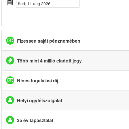
ked, 11 aug 2026
Fizessen saját pénznemében
Több mint 4 millió eladott jegy
Nincs fogalalási díj
Helyi ügyfélszolgálat
35 év tapasztalat