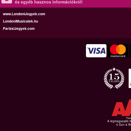
és egyéb hasznos információkról!
www.LondoniJegyek.com
LondoniMusicalek.hu
ParizsiJegyek.com
A legmagasabb hi
© Dun & Br