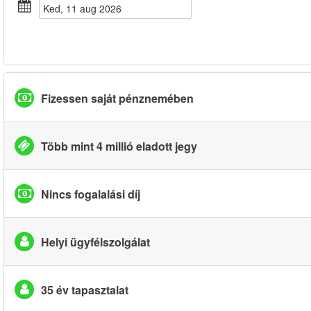
ked, 11 aug 2026
Fizessen saját pénznemében
Több mint 4 millió eladott jegy
Nincs fogalalási díj
Helyi ügyfélszolgálat
35 év tapasztalat