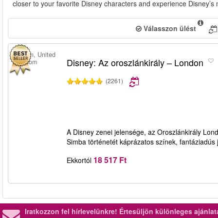
closer to your favorite Disney characters and experience Disney’s 
Válasszon ülést
London, United
Disney: Az oroszlánkirály – London
Kingdom
(2261)
A Disney zenei jelensége, az Oroszlánkirály Lon
Simba történetét káprázatos színek, fantáziadús
18 517 Ft
Ekkortól
Iratkozzon fel hírlevelünkre!
Értesüljön különleges ajánla