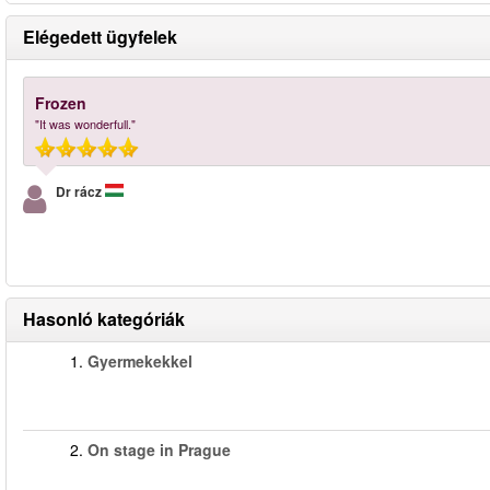
Elégedett ügyfelek
Frozen
"It was wonderfull."
Dr rácz
Hasonló kategóriák
1.
Gyermekekkel
2.
On stage in Prague