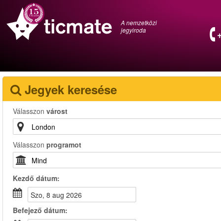
A nemzetközi
jegyiroda
Jegyek keresése
Válasszon
várost
Válasszon
programot
Kezdő dátum:
szo, 8 aug 2026
Befejező dátum: