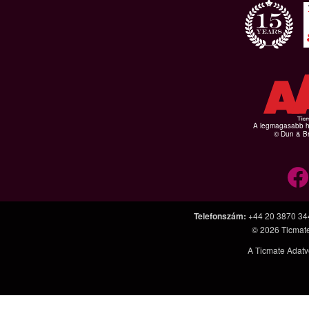
A legmagasabb hi
© Dun & Br
Telefonszám
:
+44 20 3870 34
© 2026
Ticmat
A Ticmate Adatv