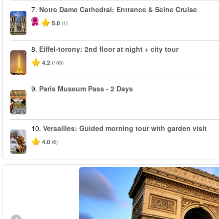
7.
Notre Dame Cathedral: Entrance & Seine Cruise
5.0
(1)
8.
Eiffel-torony: 2nd floor at night + city tour
4.2
(188)
9.
Paris Museum Pass - 2 Days
10.
Versailles: Guided morning tour with garden visit
4.0
(6)