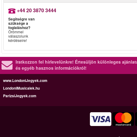
+44 20 3870 3444
Segítségre van
szüksége a
foglaláshoz?
Örömmel
válaszolunk
kérdéseire!
Iratkozzon fel hírlevelünkre!
Értesüljön különleges ajánla
és egyéb hasznos információkról!
www.LondoniJegyek.com
LondoniMusicalek.hu
ParizsiJegyek.com