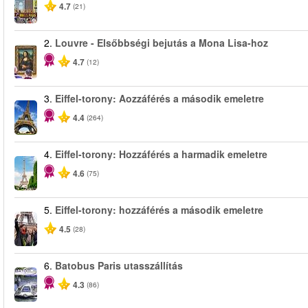
4.7
(21)
2.
Louvre - Elsőbbségi bejutás a Mona Lisa-hoz
4.7
(12)
3.
Eiffel-torony: Aozzáférés a második emeletre
4.4
(264)
4.
Eiffel-torony: Hozzáférés a harmadik emeletre
4.6
(75)
5.
Eiffel-torony: hozzáférés a második emeletre
4.5
(28)
6.
Batobus Paris utasszállítás
4.3
(86)