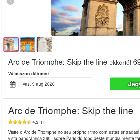
Arc de Triomphe: Skip the line
69
ekkortól
Válasszon dátumot
Jeg
vas, 9 aug 2026
Arc de Triomphe: Skip the line
4.5
(8)
Visite o Arc de Triomphe no seu próprio ritmo com estas entradas
vista panorámica 360° sobre Paris do topo deste mundialmente f