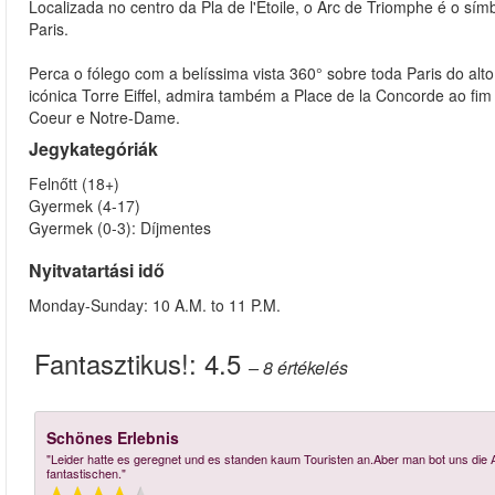
Localizada no centro da Pla de l'Etoile, o Arc de Triomphe é o sím
Paris.
Perca o fólego com a belíssima vista 360° sobre toda Paris do a
icónica Torre Eiffel, admira também a Place de la Concorde ao fi
Coeur e Notre-Dame.
Jegykategóriák
Felnőtt (18+)
Gyermek (4-17)
Gyermek (0-3): Díjmentes
Nyitvatartási idő
Monday-Sunday: 10 A.M. to 11 P.M.
Fantasztikus!:
4.5
– 8
értékelés
Schönes Erlebnis
"Leider hatte es geregnet und es standen kaum Touristen an.Aber man bot uns die 
fantastischen."