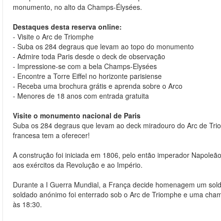
monumento, no alto da Champs-Élysées.
Destaques desta reserva online:
- Visite o Arc de Triomphe
- Suba os 284 degraus que levam ao topo do monumento
- Admire toda Paris desde o deck de observação
- Impressione-se com a bela Champs-Elysées
- Encontre a Torre Eiffel no horizonte parisiense
- Receba uma brochura grátis e aprenda sobre o Arco
- Menores de 18 anos com entrada gratuita
Visite o monumento nacional de Paris
Suba os 284 degraus que levam ao deck miradouro do Arc de Triomp
francesa tem a oferecer!
A construção foi iniciada em 1806, pelo então imperador Napoleão
aos exércitos da Revolução e ao Império.
Durante a I Guerra Mundial, a França decide homenagem um solda
soldado anónimo foi enterrado sob o Arc de Triomphe e uma cha
às 18:30.