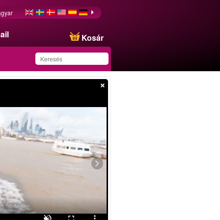
gyar
ail
Kosár
×
Ezt az ajánlatot
sikeresen mentette a
kedvencei közé!