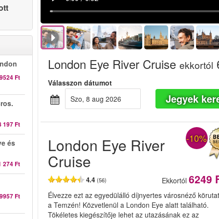
ott
London Eye River Cruise
ekkortól
ondon
9524 Ft
Válasszon dátumot
Jegyek ker
szo, 8 aug 2026
ros.
8 197 Ft
-10%
London Eye River
ye és
Cruise
1 274 Ft
6249 
4.4
Ekkortól
(56)
Élvezze ezt az egyedülálló díjnyertes városnéző köruta
9957 Ft
a Temzén! Közvetlenül a London Eye alatt található.
Tökéletes kiegészítője lehet az utazásának ez az