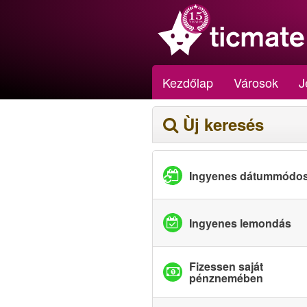
Kezdőlap
Városok
J
Ùj keresés
Ingyenes dátummódos
Ingyenes lemondás
Fizessen saját
pénznemében