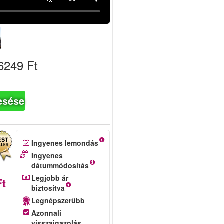
6249 Ft
esése
Ingyenes lemondás
Ingyenes
dátummódosítás
Legjobb ár
Ft
biztosítva
t
Legnépszerűbb
Azonnali
visszaigazolás