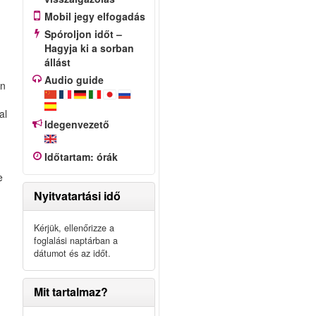
Mobil jegy elfogadás
Spóroljon időt –
Hagyja ki a sorban
állást
Audio guide
on
al
Idegenvezető
Időtartam
:
órák
e
Nyitvatartási idő
Kérjük, ellenőrizze a
foglalási naptárban a
dátumot és az időt.
Mit tartalmaz?