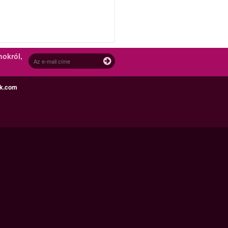
nokról,
ek.com