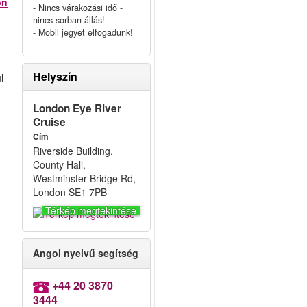
on
- Nincs várakozási idő -
nincs sorban állás!
- Mobil jegyet elfogadunk!
Helyszín
l
London Eye River
Cruise
Cím
Riverside Building,
County Hall,
Westminster Bridge Rd,
London SE1 7PB
Térkép megtekintése
Angol nyelvű segítség
+44 20 3870
3444