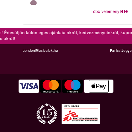
Több vélemény
re!
Értesüljön különleges ajánlatainkról, kedvezményeinkről, kupo
ciókról!
LondoniMusicalek.hu
ParizsiJegy
WE SUPPORT