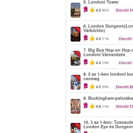
5.
Londoni Tower
4.5
Ekkortól
1
(823)
6.
London Dungeon(Lon
-15%
Várbörtön)
4.5
Ekkortól
(119)
7.
Big Bus Hop-on Hop-o
-40%
Londoni Városnézés
4.4
Ekkortól
(189)
8.
5 az 1-ben londoni ko
-60%
csomag
4.5
Ekkortól
2
(355)
9.
Buckingham-palotába
4.6
Ekkortól
1
(144)
10.
3 az 1-ben: Tussauds
-30%
London Eye és Dungeo