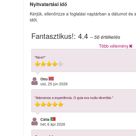
Nyitvatartási idő
Kérjük, ellenőrizze a foglalási naptárban a dátumot és 
időt.
Fantasztikus!:
4.4
– 56
értékelés
Több vélemény
"Nice!!"
Otto
csü, 25 jún 2026
"Adoramos a experiência. O guia era muito divertido."
Cátia
hét, 6 ápr 2026