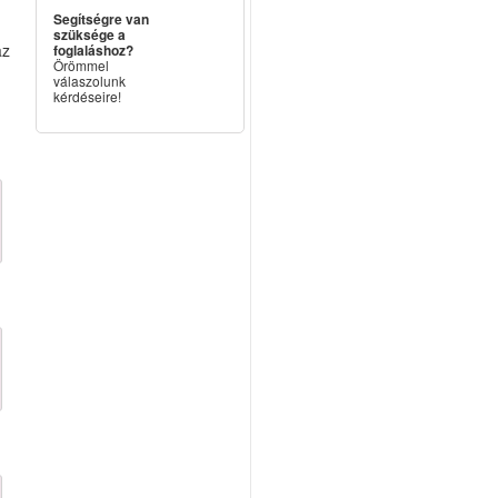
Segítségre van
szüksége a
az
foglaláshoz?
Örömmel
válaszolunk
kérdéseire!