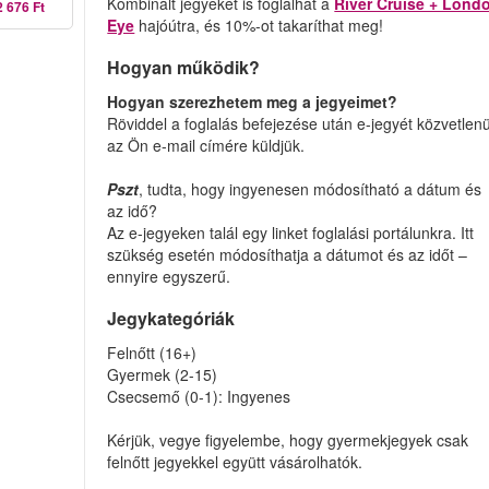
Kombinált jegyeket is foglalhat a
River Cruise + Lond
2 676 Ft
Eye
hajóútra, és 10%-ot takaríthat meg!
Hogyan működik?
Hogyan szerezhetem meg a jegyeimet?
Röviddel a foglalás befejezése után e-jegyét közvetlenü
az Ön e-mail címére küldjük.
Pszt
, tudta, hogy ingyenesen módosítható a dátum és
az idő?
Az e-jegyeken talál egy linket foglalási portálunkra. Itt
szükség esetén módosíthatja a dátumot és az időt –
ennyire egyszerű.
Jegykategóriák
Felnőtt (16+)
Gyermek (2-15)
Csecsemő (0-1): Ingyenes
Kérjük, vegye figyelembe, hogy gyermekjegyek csak
felnőtt jegyekkel együtt vásárolhatók.