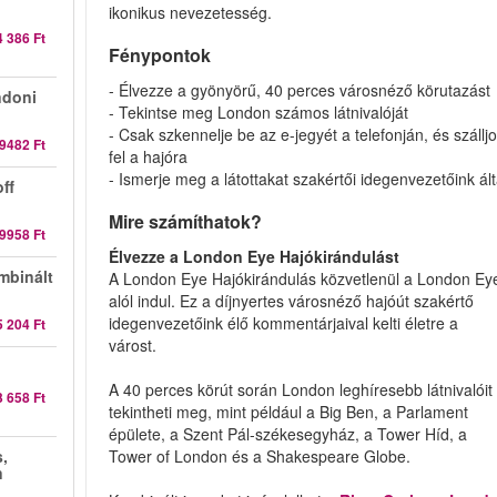
ikonikus nevezetesség.
4 386 Ft
Fénypontok
- Élvezze a gyönyörű, 40 perces városnéző körutazást
doni
- Tekintse meg London számos látnivalóját
- Csak szkennelje be az e-jegyét a telefonján, és szállj
9482 Ft
fel a hajóra
- Ismerje meg a látottakat szakértői idegenvezetőink ált
ff
Mire számíthatok?
9958 Ft
Élvezze a London Eye Hajókirándulást
mbinált
A London Eye Hajókirándulás közvetlenül a London Ey
alól indul. Ez a díjnyertes városnéző hajóút szakértő
idegenvezetőink élő kommentárjaival kelti életre a
5 204 Ft
várost.
A 40 perces körút során London leghíresebb látnivalóit
3 658 Ft
tekintheti meg, mint például a Big Ben, a Parlament
épülete, a Szent Pál-székesegyház, a Tower Híd, a
,
Tower of London és a Shakespeare Globe.
n