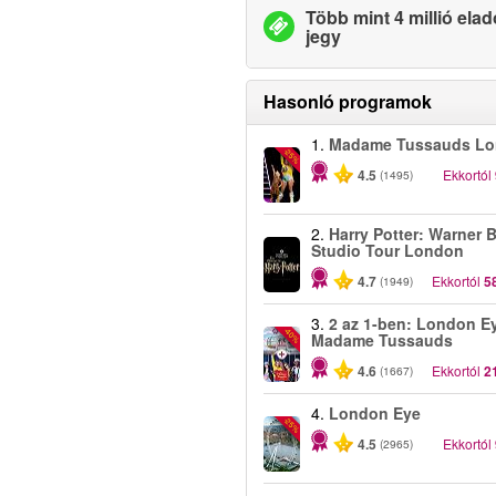
Több mint 4 millió elad
jegy
Hasonló programok
1.
Madame Tussauds L
-25%
4.5
Ekkortól
(1495)
2.
Harry Potter: Warner B
Studio Tour London
4.7
Ekkortól
5
(1949)
3.
2 az 1-ben: London E
-40%
Madame Tussauds
4.6
Ekkortól
2
(1667)
4.
London Eye
-25%
4.5
Ekkortól
(2965)