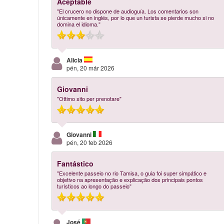
Aceptable
"El crucero no dispone de audioguía. Los comentarios son
únicamente en inglés, por lo que un turista se pierde mucho si no
domina el idioma."
Alicia
pén, 20 már 2026
Giovanni
"Ottimo sito per prenotare"
Giovanni
pén, 20 feb 2026
Fantástico
"Excelente passeio no rio Tamisa, o guia foi super simpático e
objetivo na apresentação e explicação dos principais pontos
turísticos ao longo do passeio"
José