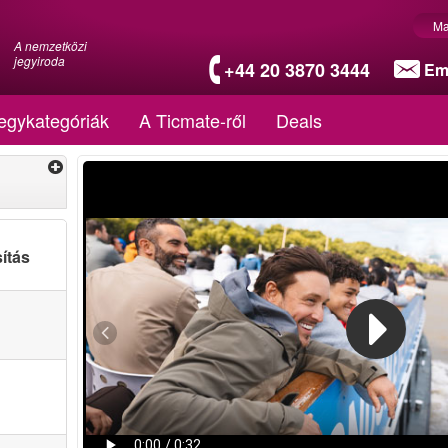
Ma
A nemzetközi
jegyiroda
+44 20 3870 3444
Em
egykategóriák
A Ticmate-ről
Deals
ítás