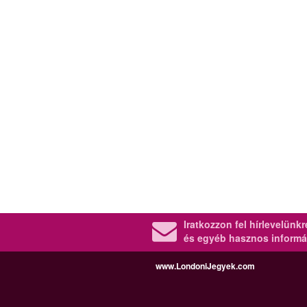
Iratkozzon fel hírlevelünk
és egyéb hasznos informá
www.LondoniJegyek.com