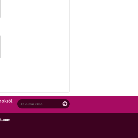
nokról,
ek.com