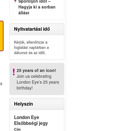
Spóroljon időt –
Hagyja ki a sorban
s
állást
Nyitvatartási idő
Kérjük, ellenőrizze a
foglalási naptárban a
dátumot és az időt.
25 years of an icon!
Join us celebrating
London Eye’s 25 years
is
birthday!
Helyszín
London Eye
Elsőbbségi jegy
,
Cím