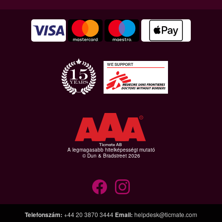
WE SUPPORT
A legmagasabb hitelképességi mutató
© Dun & Bradstreet 2026
Telefonszám
:
+44 20 3870 3444
Email
:
helpdesk@ticmate.com