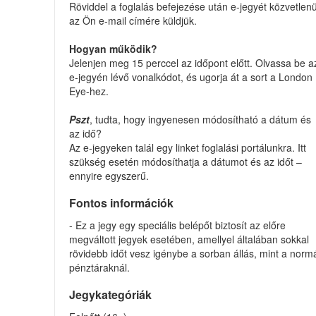
Röviddel a foglalás befejezése után e-jegyét közvetlenü
az Ön e-mail címére küldjük.
Hogyan működik?
Jelenjen meg 15 perccel az időpont előtt. Olvassa be a
e-jegyén lévő vonalkódot, és ugorja át a sort a London
Eye-hez.
Pszt
, tudta, hogy ingyenesen módosítható a dátum és
az idő?
Az e-jegyeken talál egy linket foglalási portálunkra. Itt
szükség esetén módosíthatja a dátumot és az időt –
ennyire egyszerű.
Fontos információk
- Ez a jegy egy speciális belépőt biztosít az előre
megváltott jegyek esetében, amellyel általában sokkal
rövidebb időt vesz igénybe a sorban állás, mint a norm
pénztáraknál.
Jegykategóriák