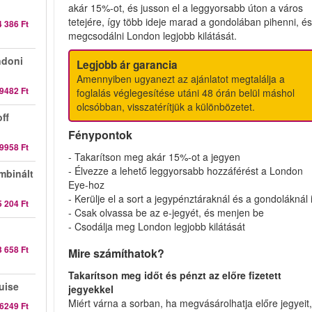
akár 15%-ot, és jusson el a leggyorsabb úton a város
tetejére, így több ideje marad a gondolában pihenni, é
4 386 Ft
megcsodálni London legjobb kilátását.
doni
Legjobb ár garancia
Amennyiben ugyanezt az ajánlatot megtalálja a
9482 Ft
foglalás véglegesítése utáni 48 órán belül máshol
olcsóbban, visszatérítjük a különbözetet.
ff
Fénypontok
9958 Ft
- Takarítson meg akár 15%-ot a jegyen
- Élvezze a lehető leggyorsabb hozzáférést a London
mbinált
Eye-hoz
- Kerülje el a sort a jegypénztáraknál és a gondoláknál 
5 204 Ft
- Csak olvassa be az e-jegyét, és menjen be
- Csodálja meg London legjobb kilátását
3 658 Ft
Mire számíthatok?
Takarítson meg időt és pénzt az előre fizetett
uise
jegyekkel
Miért várna a sorban, ha megvásárolhatja előre jegyeit
6249 Ft