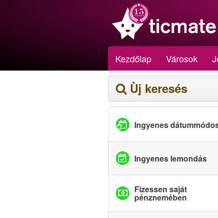
Kezdőlap
Városok
J
Ùj keresés
Ingyenes dátummódos
Ingyenes lemondás
Fizessen saját
pénznemében