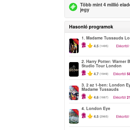
Több mint 4 millió elad
jegy
Hasonló programok
1.
Madame Tussauds L
-25%
4.5
Ekkortól
(1495)
2.
Harry Potter: Warner B
Studio Tour London
4.7
Ekkortól
5
(1949)
3.
2 az 1-ben: London E
-40%
Madame Tussauds
4.6
Ekkortól
2
(1667)
4.
London Eye
-25%
4.5
Ekkortól
(2965)