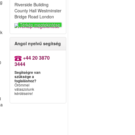
ég
Riverside Building
County Hall Westminster
Bridge Road London
Térkép megtekintése
ak
Angol nyelvű segítség
+44 20 3870
0
3444
Segítségre van
szüksége a
foglaláshoz?
Örömmel
válaszolunk
kérdéseire!
i
 a