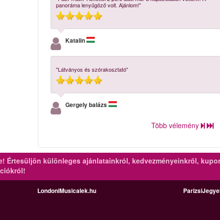
panoráma lenyűgöző volt. Ajánlom!"
Katalin
"Látványos és szórakosztató"
Gergely balázs
Több vélemény
re!
Értesüljön különleges ajánlatainkról, kedvezményeinkről, kupo
ciókról!
LondoniMusicalek.hu
ParizsiJegy