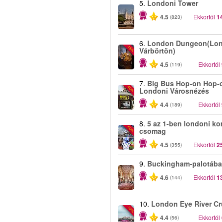
5.
Londoni Tower
4.5
Ekkortól
1
(823)
6.
London Dungeon(Lon
-15%
Várbörtön)
4.5
Ekkortól
(119)
7.
Big Bus Hop-on Hop-o
-40%
Londoni Városnézés
4.4
Ekkortól
(189)
8.
5 az 1-ben londoni ko
-60%
csomag
4.5
Ekkortól
2
(355)
9.
Buckingham-palotába
4.6
Ekkortól
1
(144)
10.
London Eye River Cr
-10%
4.4
Ekkortól
(56)