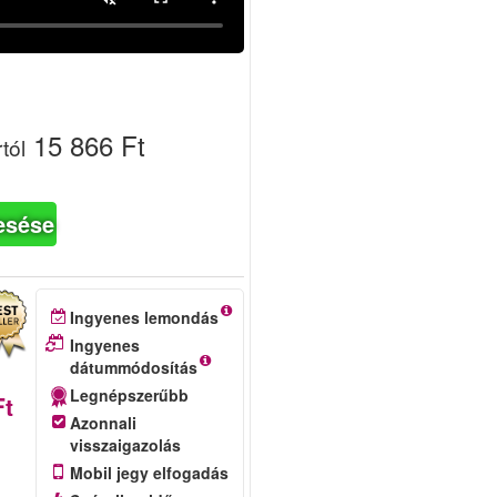
15 866 Ft
tól
esése
Ingyenes lemondás
Ingyenes
dátummódosítás
Legnépszerűbb
Ft
Azonnali
visszaigazolás
Mobil jegy elfogadás