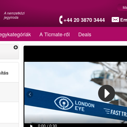
Ma
A nemzetközi
jegyiroda
+44 20 3870 3444
Em
egykategóriák
A Ticmate-ről
Deals
ítás