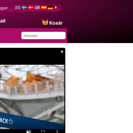
gyar
ail
Kosár
×
Ezt az ajánlatot
sikeresen mentette a
kedvencei közé!