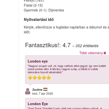
Felnőtt (16+)
Fiatal (2-15)
Gyermek (0-1): Díjmentes
Nyitvatartási idő
Kérjük, ellenőrizze a foglalási naptárban a dátumot és 
időt.
Fantasztikus!:
4.7
– 352
értékelés
Több vélemény
London eye
"Nagyon szuper volt. Jó, hogy vettünk előre jegyet, így nem kellett
sokat sorban állni. A látvány nagyon szép, a fülkék ki voltak
dekorálva húsvét alkalmából."
Zsoltne
ked, 7 ápr 2026
London Eye
"Fast Track Tickettel 2 perc alatt már a kapszulában voltunk. A