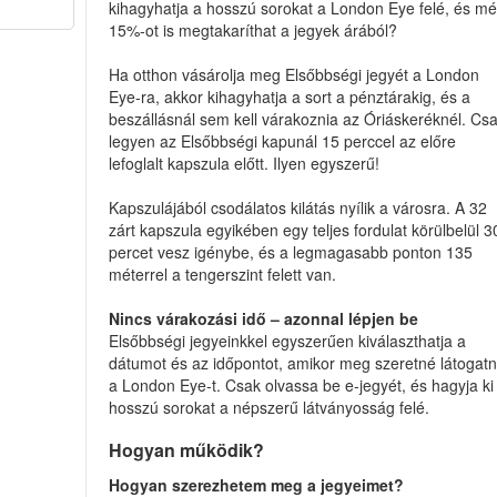
kihagyhatja a hosszú sorokat a London Eye felé, és m
15%-ot is megtakaríthat a jegyek árából?
Ha otthon vásárolja meg Elsőbbségi jegyét a London
Eye-ra, akkor kihagyhatja a sort a pénztárakig, és a
beszállásnál sem kell várakoznia az Óriáskeréknél. Cs
legyen az Elsőbbségi kapunál 15 perccel az előre
lefoglalt kapszula előtt. Ilyen egyszerű!
Kapszulájából csodálatos kilátás nyílik a városra. A 32
zárt kapszula egyikében egy teljes fordulat körülbelül 3
percet vesz igénybe, és a legmagasabb ponton 135
méterrel a tengerszint felett van.
Nincs várakozási idő – azonnal lépjen be
Elsőbbségi jegyeinkkel egyszerűen kiválaszthatja a
dátumot és az időpontot, amikor meg szeretné látogatn
a London Eye-t. Csak olvassa be e-jegyét, és hagyja ki
hosszú sorokat a népszerű látványosság felé.
Hogyan működik?
Hogyan szerezhetem meg a jegyeimet?