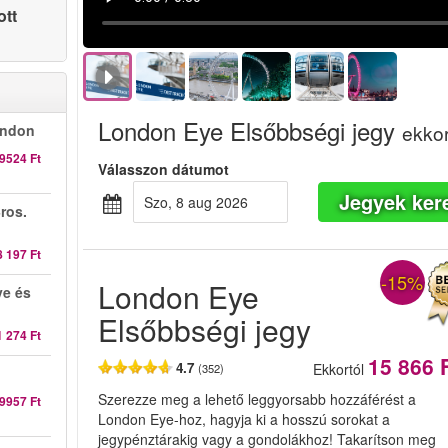
ott
London Eye Elsőbbségi jegy
ekkor
ondon
9524 Ft
Válasszon dátumot
Jegyek ker
szo, 8 aug 2026
ros.
8 197 Ft
-15%
London Eye
ye és
Elsőbbségi jegy
1 274 Ft
15 866 
4.7
Ekkortól
(352)
Szerezze meg a lehető leggyorsabb hozzáférést a
9957 Ft
London Eye-hoz, hagyja ki a hosszú sorokat a
jegypénztárakig vagy a gondolákhoz! Takarítson meg