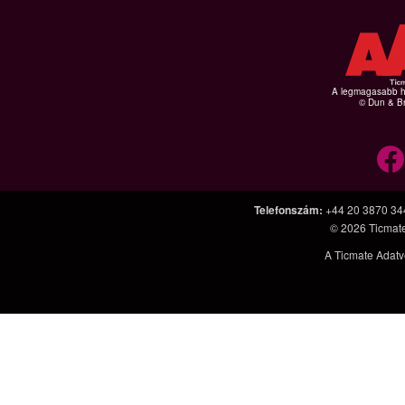
A legmagasabb hi
© Dun & Br
Telefonszám
:
+44 20 3870 34
© 2026
Ticmat
A Ticmate Adatv