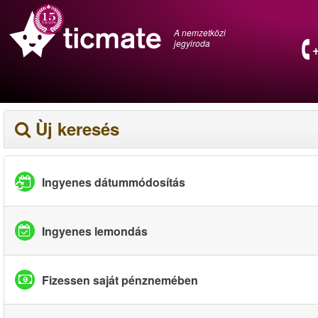
A nemzetközi
jegyiroda
Ùj keresés
Ingyenes dátummódosítás
Ingyenes lemondás
Fizessen saját pénznemében