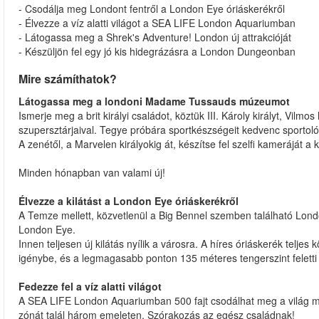
- Csodálja meg Londont fentről a London Eye óriáskerékről
- Élvezze a víz alatti világot a SEA LIFE London Aquariumban
- Látogassa meg a Shrek's Adventure! London új attrakcióját
- Készüljön fel egy jó kis hidegrázásra a London Dungeonban
Mire számíthatok?
Látogassa meg a londoni Madame Tussauds múzeumot
Ismerje meg a brit királyi családot, köztük III. Károly királyt, Vil
szupersztárjaival. Tegye próbára sportkészségeit kedvenc sportol
A zenétől, a Marvelen királyokig át, készítse fel szelfi kameráját a 
Minden hónapban van valami új!
Élvezze a kilátást a London Eye óriáskerékről
A Temze mellett, közvetlenül a Big Bennel szemben található Lond
London Eye.
Innen teljesen új kilátás nyílik a városra. A híres óriáskerék telje
igénybe, és a legmagasabb ponton 135 méteres tengerszint felett
Fedezze fel a víz alatti világot
A SEA LIFE London Aquariumban 500 fajt csodálhat meg a világ mi
zónát talál három emeleten. Szórakozás az egész családnak!