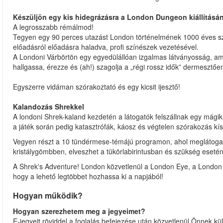
Készüljön egy kis hidegrázásra a London Dungeon kiállításá
A legrosszabb rémálmod!
Tegyen egy 90 perces utazást London történelmének 1000 éves sza
előadásról előadásra haladva, profi színészek vezetésével.
A Londoni Várbörtön egy egyedülállóan izgalmas látványosság, ame
hallgassa, érezze és (ah!) szagolja a „régi rossz idők” dermesztő
Egyszerre vidáman szórakoztató és egy kicsit ijesztő!
Kalandozás Shrekkel
A londoni Shrek-kaland kezdetén a látogatók felszállnak egy má
a játék során pedig katasztrófák, káosz és végtelen szórakozás kísé
Vegyen részt a 10 tündérmese-témájú programon, ahol meglátogath
kristálygömbben, elveszhet a tükörlabirintusban és szükség eseté
A Shrek's Adventure! London közvetlenül a London Eye, a London
hogy a lehető legtöbbet hozhassa ki a napjából!
Hogyan működik?
Hogyan szerezhetem meg a jegyeimet?
E-jegyeit röviddel a foglalás befejezése után közvetlenül Önnek kül