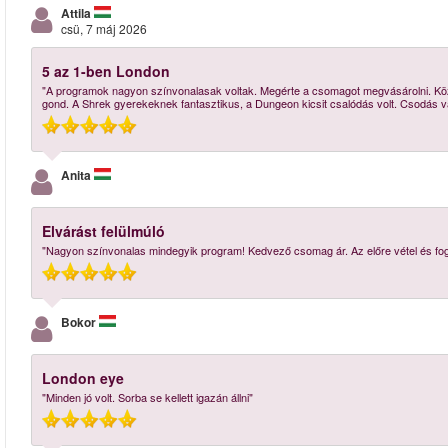
Attila
csü, 7 máj 2026
5 az 1-ben London
"A programok nagyon színvonalasak voltak. Megérte a csomagot megvásárolni. Kö
gond. A Shrek gyerekeknek fantasztikus, a Dungeon kicsit csalódás volt. Csodás v
Anita
Elvárást felülmúló
"Nagyon színvonalas mindegyik program! Kedvező csomag ár. Az előre vétel és fogl
Bokor
London eye
"Minden jó volt. Sorba se kellett igazán állni"