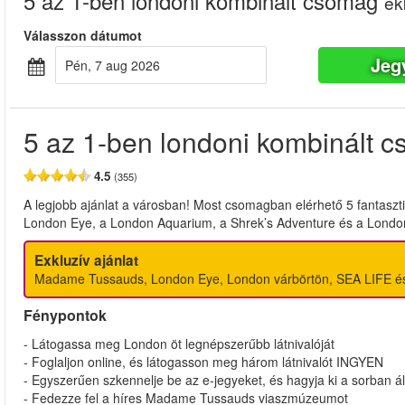
5 az 1-ben londoni kombinált csomag
ek
Válasszon dátumot
Jeg
pén, 7 aug 2026
5 az 1-ben londoni kombinált 
4.5
(355)
A legjobb ajánlat a városban! Most csomagban elérhető 5 fantas
London Eye, a London Aquarium, a Shrek’s Adventure és a Lond
Exkluzív ajánlat
Madame Tussauds, London Eye, London várbörtön, SEA LIFE és S
Fénypontok
- Látogassa meg London öt legnépszerűbb látnivalóját
- Foglaljon online, és látogasson meg három látnivalót INGYEN
- Egyszerűen szkennelje be az e-jegyeket, és hagyja ki a sorban ál
- Fedezze fel a híres Madame Tussauds viaszmúzeumot