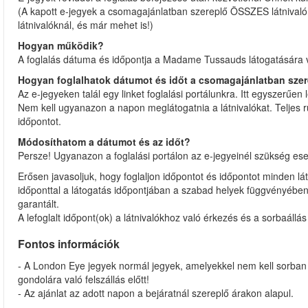
(A kapott e-jegyek a csomagajánlatban szereplő ÖSSZES látnival
látnivalóknál, és már mehet is!)
Hogyan működik?
A foglalás dátuma és időpontja a Madame Tussauds látogatására 
Hogyan foglalhatok dátumot és időt a csomagajánlatban szer
Az e-jegyeken talál egy linket foglalási portálunkra. Itt egyszerűen 
Nem kell ugyanazon a napon meglátogatnia a látnivalókat. Teljes 
időpontot.
Módosíthatom a dátumot és az időt?
Persze! Ugyanazon a foglalási portálon az e-jegyeinél szükség ese
Erősen javasoljuk, hogy foglaljon időpontot és időpontot minden lá
időponttal a látogatás időpontjában a szabad helyek függvényében
garantált.
A lefoglalt időpont(ok) a látnivalókhoz való érkezés és a sorbaállás 
Fontos információk
- A London Eye jegyek normál jegyek, amelyekkel nem kell sorban ál
gondolára való felszállás előtt!
- Az ajánlat az adott napon a bejáratnál szereplő árakon alapul.