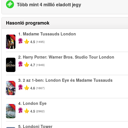
Több mint 4 millió eladott jegy
Hasonló programok
1.
Madame Tussauds London
-25%
4.5
(1495)
2.
Harry Potter: Warner Bros. Studio Tour London
4.7
(1949)
3.
2 az 1-ben: London Eye és Madame Tussauds
-40%
4.6
(1667)
4.
London Eye
-25%
4.5
(2962)
5.
Londoni Tower