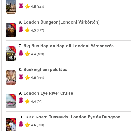
4.5
(823)
6.
London Dungeon(Londoni Várbörtön)
-15%
4.5
(117)
7.
Big Bus Hop-on Hop-off Londoni Városnézés
-40%
4.4
(189)
8.
Buckingham-palotába
4.6
(144)
9.
London Eye River Cruise
-10%
4.4
(56)
10.
3 az 1-ben: Tussauds, London Eye és Dungeon
-30%
4.6
(290)