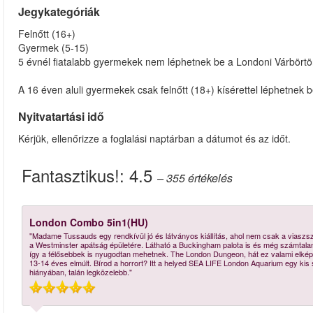
Jegykategóriák
Felnőtt (16+)
Gyermek (5-15)
5 évnél fiatalabb gyermekek nem léphetnek be a Londoni Várbörtön
A 16 éven aluli gyermekek csak felnőtt (18+) kísérettel léphetnek 
Nyitvatartási idő
Kérjük, ellenőrizze a foglalási naptárban a dátumot és az időt.
Fantasztikus!:
4.5
– 355
értékelés
London Combo 5in1(HU)
"Madame Tussauds egy rendkívül jó és látványos kiállítás, ahol nem csak a viaszsz
a Westminster apátság épületére. Látható a Buckingham palota is és még számtala
így a félősebbek is nyugodtan mehetnek. The London Dungeon, hát ez valami elkép
13-14 éves elmúlt. Bírod a horrort? Itt a helyed SEA LIFE London Aquarium egy kis
hiányában, talán legközelebb."