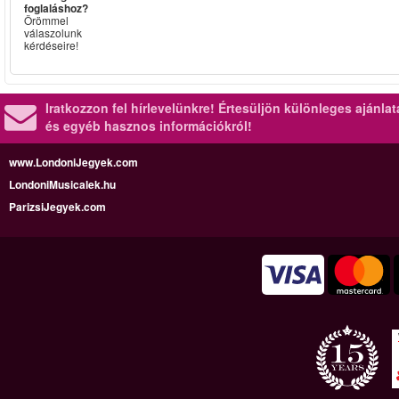
foglaláshoz?
Örömmel
válaszolunk
kérdéseire!
Iratkozzon fel hírlevelünkre!
Értesüljön különleges ajánla
és egyéb hasznos információkról!
www.LondoniJegyek.com
LondoniMusicalek.hu
ParizsiJegyek.com