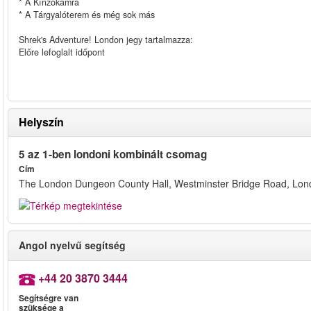
* A Kínzókamra
* A Tárgyalóterem és még sok más
Shrek's Adventure! London jegy tartalmazza:
Előre lefoglalt időpont
Helyszín
5 az 1-ben londoni kombinált csomag
Cím
The London Dungeon County Hall, Westminster Bridge Road, Lo
Angol nyelvű segítség
+44 20 3870 3444
Segítségre van
szüksége a